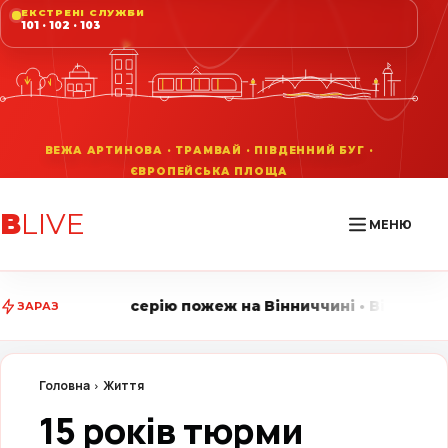
ЕКСТРЕНІ СЛУЖБИ
101 · 102 · 103
В
LIVE
МЕНЮ
ю пожеж на Вінниччині • Вінниця LIVE стежить за гол
ЗАРАЗ
Головна
Життя
15 років тюрми