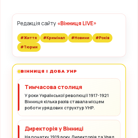
Редакція сайту
«Вінниця LIVE»
#Життя
#Кримінал
#Новини
#Років
#Тюрми
ВІННИЦЯ І ДОБА УНР
Тимчасова столиця
У роки Української революції 1917-1921
Вінниця кілька разів ставала місцем
роботи урядових структур УНР.
Директорія у Вінниці
На початку 1919 року Директорія та Уряд