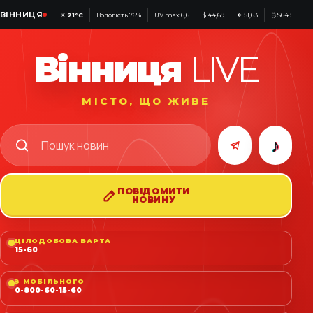
ВІННИЦЯ
☀
21°C
Вологість 76%
UV max 6,6
$ 44,69
€ 51,63
₿ $64 507
Вінниця
LIVE
МІСТО, ЩО ЖИВЕ
♪
ПОВІДОМИТИ
НОВИНУ
ЦІЛОДОБОВА ВАРТА
15-60
З МОБІЛЬНОГО
0-800-60-15-60