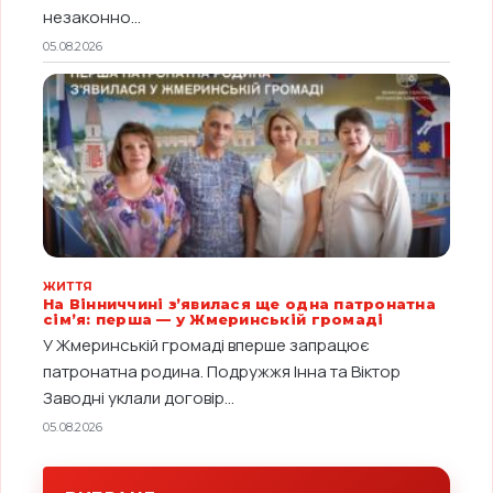
незаконно...
05.08.2026
ЖИТТЯ
На Вінниччині з’явилася ще одна патронатна
сім’я: перша — у Жмеринській громаді
У Жмеринській громаді вперше запрацює
патронатна родина. Подружжя Інна та Віктор
Заводні уклали договір...
05.08.2026