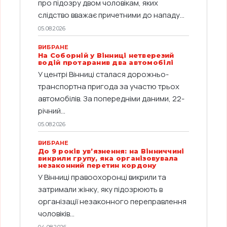
про підозру двом чоловікам, яких
слідство вважає причетними до нападу...
05.08.2026
ВИБРАНЕ
На Соборній у Вінниці нетверезий
водій протаранив два автомобілі
У центрі Вінниці сталася дорожньо-
транспортна пригода за участю трьох
автомобілів. За попередніми даними, 22-
річний...
05.08.2026
ВИБРАНЕ
До 9 років ув’язнення: на Вінниччині
викрили групу, яка організовувала
незаконний перетин кордону
У Вінниці правоохоронці викрили та
затримали жінку, яку підозрюють в
організації незаконного переправлення
чоловіків...