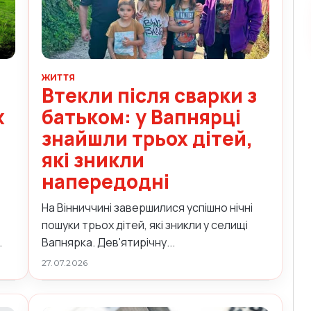
ЖИТТЯ
Втекли після сварки з
х
батьком: у Вапнярці
знайшли трьох дітей,
а
які зникли
напередодні
На Вінниччині завершилися успішно нічні
пошуки трьох дітей, які зникли у селищі
.
Вапнярка. Дев'ятирічну...
27.07.2026