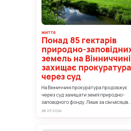
ЖИТТЯ
Понад 85 гектарів
природно-заповідни
земель на Вінниччині
захищає прокуратур
через суд
На Вінниччині прокуратура продовжує
через суд захищати землі природно-
заповідного фонду. Лише за сім місяців..
28.07.2026