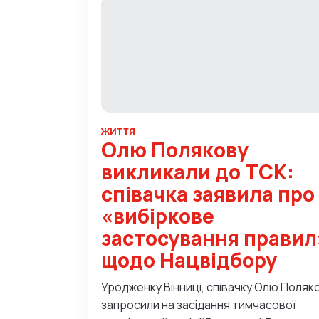
ЖИТТЯ
Олю Полякову
викликали до ТСК:
співачка заявила про
«вибіркове
застосування правил
щодо Нацвідбору
Уродженку Вінниці, співачку Олю Поляк
запросили на засідання тимчасової