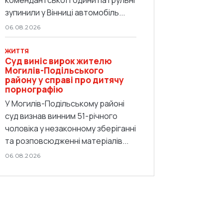
зупинили у Вінниці автомобіль...
06.08.2026
ЖИТТЯ
Суд виніс вирок жителю
Могилів-Подільського
району у справі про дитячу
порнографію
У Могилів-Подільському районі
суд визнав винним 51-річного
чоловіка у незаконному зберіганні
та розповсюдженні матеріалів...
06.08.2026