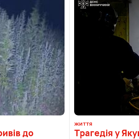
ЖИТТЯ
ивів до
Трагедія у Як