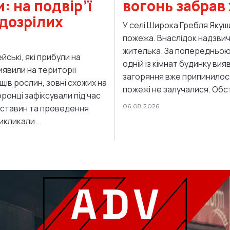
: на подвір’ї
вогонь забрав 
дозрілих
У селі Широка Гребля Яку
пожежа. Внаслідок надзвича
жителька. За попередньою інформацією, жінку без ознак життя в
йські, які прибули на
одній із кімнат будинку вия
явили на території
загоряння вже припинилося,
ів рослин, зовні схожих на
пожежі не за
06.08.2026
бставин та проведення
икликали...