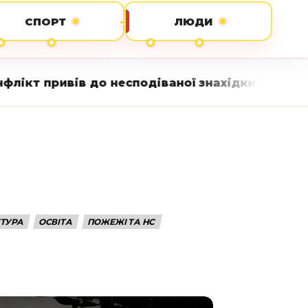
СПОРТ
ЛЮДИ
 несподіваної знахідки: на подвір’ї знайшли п
КТУРА
ОСВІТА
ПОЖЕЖІ ТА НС