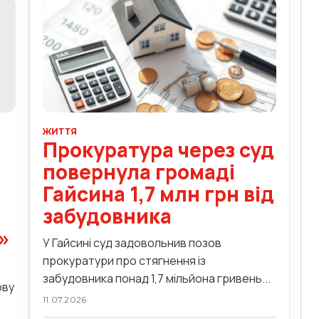
ЖИТТЯ
Прокуратура через суд
повернула громаді
Гайсина 1,7 млн грн від
забудовника
»
У Гайсині суд задовольнив позов
прокуратури про стягнення із
забудовника понад 1,7 мільйона гривень...
ову
11.07.2026