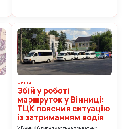
.
ЖИТТЯ
Збій у роботі
маршруток у Вінниці:
ТЦК пояснив ситуацію
із затриманням водія
У Вінниці 6 липня частина приватних