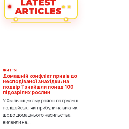
LATEST
ARTICLES
ЖИТТЯ
Домашній конфлікт привів до
несподіваної знахідки: на
подвір’ї знайшли понад 100
підозрілих рослин
У Хмільницькому районі патрульні
поліцейські, які прибули на виклик
щодо домашнього насильства,
виявили на...