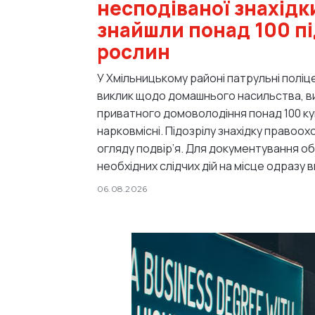
несподіваної знахідки
знайшли понад 100 пі
рослин
У Хмільницькому районі патрульні поліце
виклик щодо домашнього насильства, ви
приватного домоволодіння понад 100 кущ
нарковмісні. Підозрілу знахідку правоохоронці зафіксували під час
огляду подвір’я. Для документування о
необхідних слідчих дій на місце одразу в
06.08.2026