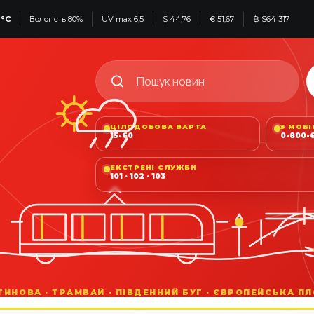
2°C
Вологість 80%
UV max 6,5
$ 44,76
€ 51,67
₿ $64 317
ЦІЛОДОБОВА ВАРТА
З МОБ
15-60
0-800-6
ЕКСТРЕНІ СЛУЖБИ
101 · 102 · 103