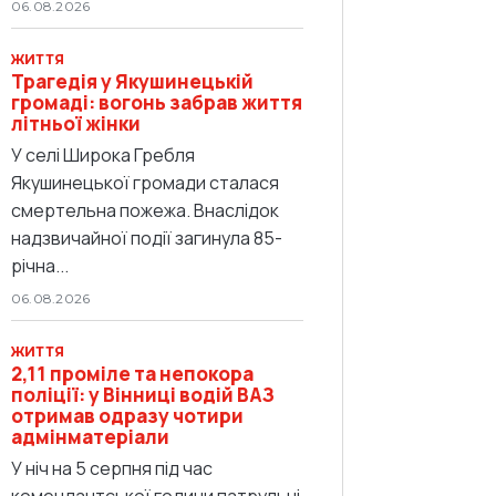
06.08.2026
ЖИТТЯ
Трагедія у Якушинецькій
громаді: вогонь забрав життя
літньої жінки
У селі Широка Гребля
Якушинецької громади сталася
смертельна пожежа. Внаслідок
надзвичайної події загинула 85-
річна...
06.08.2026
ЖИТТЯ
2,11 проміле та непокора
поліції: у Вінниці водій ВАЗ
отримав одразу чотири
адмінматеріали
У ніч на 5 серпня під час
комендантської години патрульні