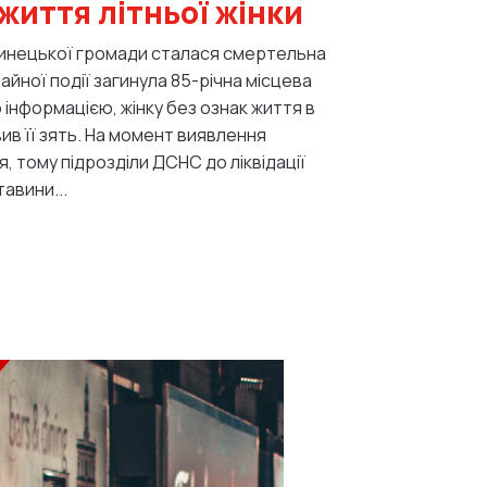
життя літньої жінки
шинецької громади сталася смертельна
йної події загинула 85-річна місцева
вив її зять. На момент виявлення
 тому підрозділи ДСНС до ліквідації
лучалися. Обставини...