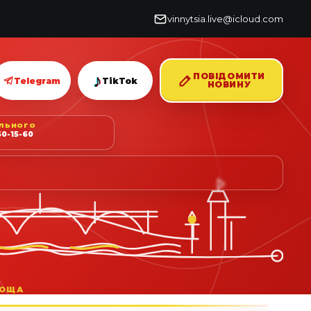
vinnytsia.live@icloud.com
♪
ПОВІДОМИТИ
Telegram
TikTok
НОВИНУ
ІЛЬНОГО
0-15-60