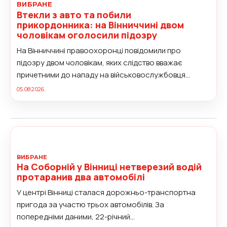
ВИБРАНЕ
Втекли з авто та побили
прикордонника: на Вінниччині двом
чоловікам оголосили підозру
На Вінниччині правоохоронці повідомили про
підозру двом чоловікам, яких слідство вважає
причетними до нападу на військовослужбовця
Державної прикордонної служби під час
05.08.2026
затримання. За попередніми даними, увечері 1
серпня у прикордонній зоні Тульчинського
району прикордонники намагалися зупинити
автомобіль Volkswagen, однак водій проігнорував
законну вимогу та спробував...
ВИБРАНЕ
На Соборній у Вінниці нетверезий водій
протаранив два автомобілі
У центрі Вінниці сталася дорожньо-транспортна
пригода за участю трьох автомобілів. За
попередніми даними, 22-річний...