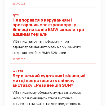
музеї...
29.07.2026
ДТП
Не впорався з керуванням і
протаранив електроопору: у
Вінниці на водія BMW склали три
адмінматеріали
У Вінниці патрульні оформили три
адміністративні матеріали на 22-річного
водія автомобіля BMW 328, який...
28.07.2026
ЖИТТЯ
Берлінський художник і вінницькі
митці представлять спільну
виставку «Резиденція SUN»
У Вінницькому обласному краєзнавчому
музеї 23 липня відкриється виставка
«РЕЗИДЕНЦІЯ SUN», на якій представлять...