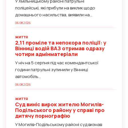
У Хмільницькому районі патрульні
поліцейські, які прибули на виклик щодо
домашнього насильства, виявили на...
06.08.2026
ЖИТТЯ
2,11 проміле та непокора поліції: у
Вінниці водій ВАЗ отримав одразу
чотири адмінматеріали
У ніч на 5 серпня під час комендантської
години патрульні зупинили у Вінниці
автомобіль...
06.08.2026
ЖИТТЯ
Суд виніс вирок жителю Могилів-
Подільського району у справі про
дитячу порнографію
У Могилів-Подільському районі суд визнав