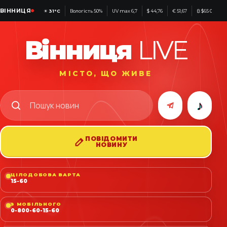
ВІННИЦЯ
☀
31°C
Вологість 50%
UV max 6,7
$ 44,76
€ 51,67
₿ $65 011
Вінниця
LIVE
МІСТО, ЩО ЖИВЕ
♪
ПОВІДОМИТИ
НОВИНУ
ЦІЛОДОБОВА ВАРТА
15-60
З МОБІЛЬНОГО
0-800-60-15-60