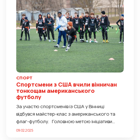
СПОРТ
Спортсмени з США вчили вінничан
тонкощам американського
футболу
За участю спортсменів із США у Вінниці
відбувся майстер-клас з американського та
флаг-футболу. Головною метою ініціативи
став розвиток американського футболу та
09.02.2025
підтримка молодіжних спортивних програм у