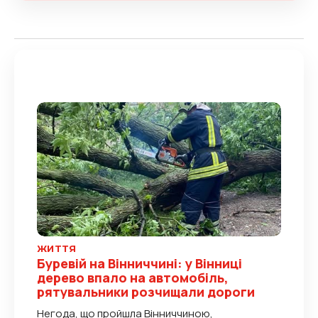
ЖИТТЯ
Буревій на Вінниччині: у Вінниці
дерево впало на автомобіль,
рятувальники розчищали дороги
Негода, що пройшла Вінниччиною,