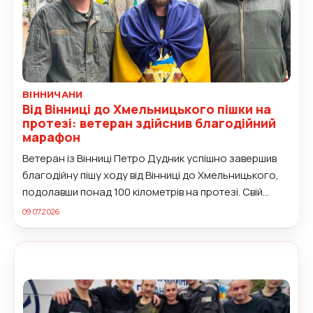
ВІННИЧАНИ
Від Вінниці до Хмельницького пішки на
протезі: ветеран здійснив благодійний
марафон
Ветеран із Вінниці Петро Дудник успішно завершив
благодійну пішу ходу від Вінниці до Хмельницького,
подолавши понад 100 кілометрів на протезі. Свій
непростий маршрут він...
09.07.2026