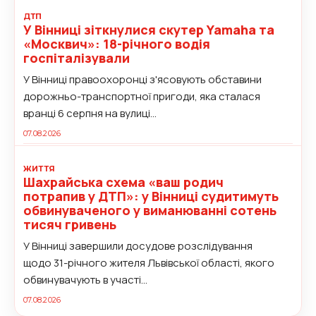
ДТП
У Вінниці зіткнулися скутер Yamaha та
«Москвич»: 18-річного водія
госпіталізували
У Вінниці правоохоронці з'ясовують обставини
дорожньо-транспортної пригоди, яка сталася
вранці 6 серпня на вулиці...
07.08.2026
ЖИТТЯ
Шахрайська схема «ваш родич
потрапив у ДТП»: у Вінниці судитимуть
обвинуваченого у виманюванні сотень
тисяч гривень
У Вінниці завершили досудове розслідування
щодо 31-річного жителя Львівської області, якого
обвинувачують в участі...
07.08.2026