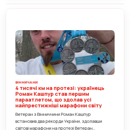
ВІННИЧАНИ
4 тисячі км на протезі: українець
Роман Кашпур став першим
параатлетом, що здолав усі
найпрестижніші марафони світу
Ветеран з Вінниччини Роман Кашпур
встановив два рекорди України, здолавши
світові марафони на протезі Ветеран...