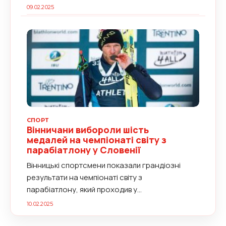
09.02.2025
СПОРТ
Вінничани вибороли шість
медалей на чемпіонаті світу з
парабіатлону у Словенії
Вінницькі спортсмени показали грандіозні
результати на чемпіонаті світу з
парабіатлону, який проходив у
словенському...
10.02.2025