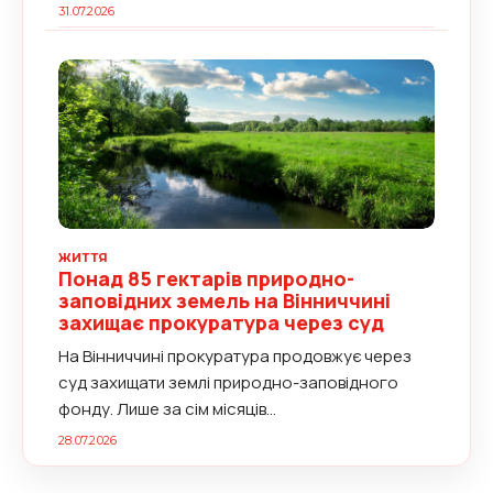
іноземцями вимог...
31.07.2026
ЖИТТЯ
Понад 85 гектарів природно-
заповідних земель на Вінниччині
захищає прокуратура через суд
На Вінниччині прокуратура продовжує через
суд захищати землі природно-заповідного
фонду. Лише за сім місяців...
28.07.2026