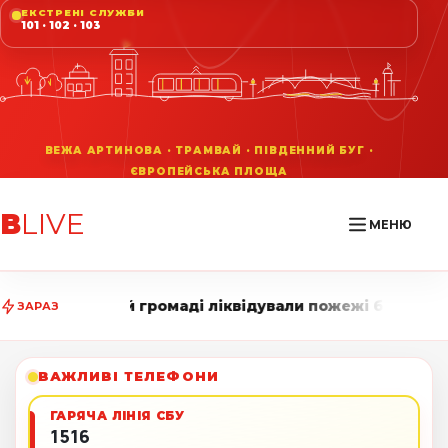
ЕКСТРЕНІ СЛУЖБИ
101 · 102 · 103
В
LIVE
МЕНЮ
омаді ліквідували пожежі без постраждалих • Вінниця
ЗАРАЗ
ВАЖЛИВІ ТЕЛЕФОНИ
ГАРЯЧА ЛІНІЯ СБУ
1516