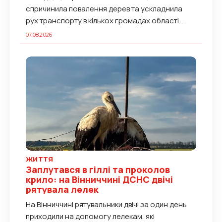
спричинила повалення дерев та ускладнила
рух транспорту в кількох громадах області.
Протягом доби підрозділи ДСНС чотири рази
07.08.2026
залучалися до ліквідації...
ЖИТТЯ
Заплутався в гіллі та проколов
крило: на Вінниччині ДСНС двічі
рятувала лелек
На Вінниччині рятувальники двічі за один день
приходили на допомогу лелекам, які