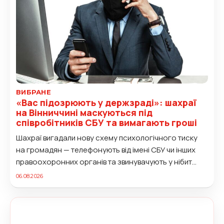
ВИБРАНЕ
«Вас підозрюють у держзраді»: шахраї
на Вінниччині маскуються під
співробітників СБУ та вимагають гроші
Шахраї вигадали нову схему психологічного тиску
на громадян — телефонують від імені СБУ чи інших
правоохоронних органів та звинувачують у нібито
державній зраді або...
06.08.2026