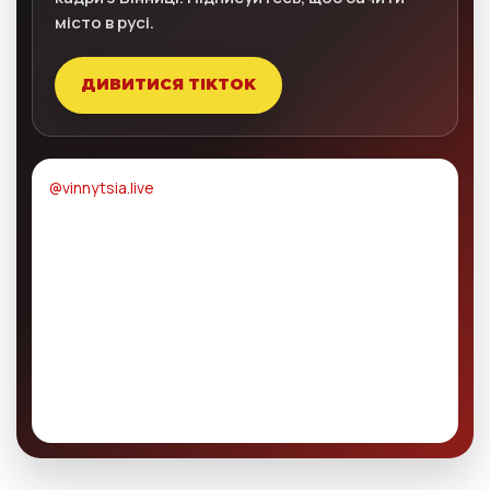
місто в русі.
ДИВИТИСЯ TIKTOK
@vinnytsia.live