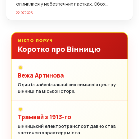
опинилися у небезпечних пастках. Обох
птахів вдалося врятувати, а одного з них...
22.07.2026
МІСТО ПОРУЧ
Коротко про Вінницю
Вежа Артинова
Один із найвпізнаваніших символів центру
Вінниці та міської історії.
Трамвай з 1913-го
Вінницький електротранспорт давно став
частиною характеру міста.