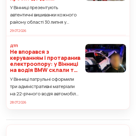
Незалежності
У Вінниці презентують
автентичні вишиванки кожного
району області 30 липня у
Вінницькому обласному
29.07.2026
краєзнавчому музеї...
ДТП
Не впорався з
керуванням і протаранив
електроопору: у Вінниці
на водія BMW склали три
адмінматеріали
У Вінниці патрульні оформили
три адміністративні матеріали
на 22-річного водія автомобіля
BMW 328, який...
28.07.2026