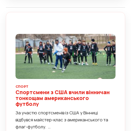
громадах, які цього потребують.
Спортсмени не лише провели тренування для
юних вінничан та вінничанок, а й передали...
СПОРТ
Спортсмени з США вчили вінничан
тонкощам американського
футболу
За участю спортсменів із США у Вінниці
відбувся майстер-клас з американського та
флаг-футболу. ...