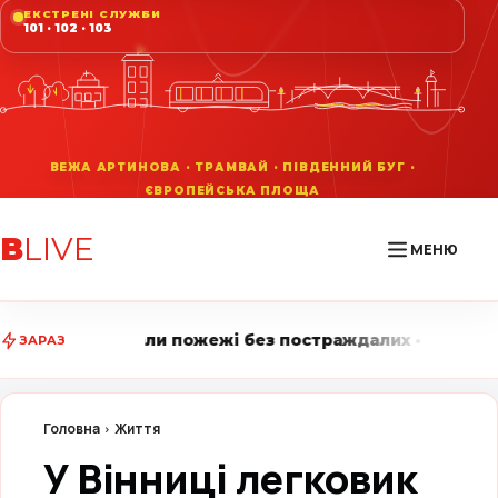
ЕКСТРЕНІ СЛУЖБИ
101 · 102 · 103
В
LIVE
МЕНЮ
ежі без постраждалих • Вінниця LIVE стежить за голо
ЗАРАЗ
Головна
Життя
У Вінниці легковик