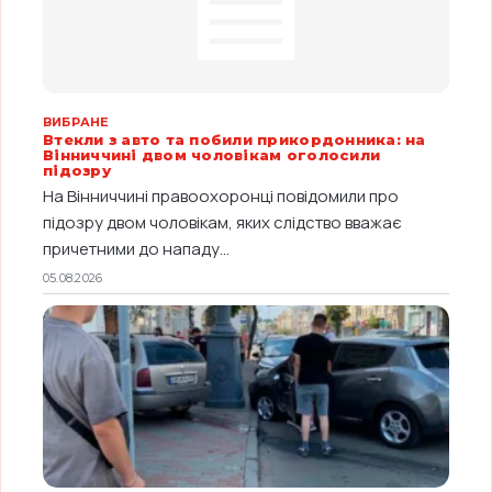
ВИБРАНЕ
Втекли з авто та побили прикордонника: на
Вінниччині двом чоловікам оголосили
підозру
На Вінниччині правоохоронці повідомили про
підозру двом чоловікам, яких слідство вважає
причетними до нападу...
05.08.2026