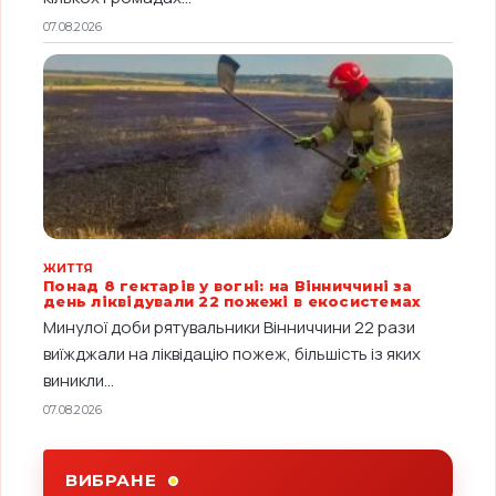
07.08.2026
ЖИТТЯ
Понад 8 гектарів у вогні: на Вінниччині за
день ліквідували 22 пожежі в екосистемах
Минулої доби рятувальники Вінниччини 22 рази
виїжджали на ліквідацію пожеж, більшість із яких
виникли...
07.08.2026
ВИБРАНЕ