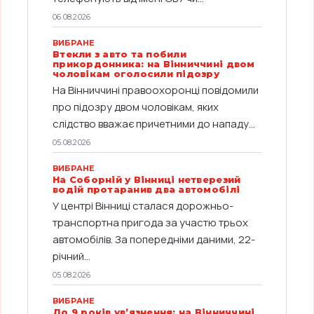
06.08.2026
ВИБРАНЕ
Втекли з авто та побили
прикордонника: на Вінниччині двом
чоловікам оголосили підозру
На Вінниччині правоохоронці повідомили
про підозру двом чоловікам, яких
слідство вважає причетними до нападу...
05.08.2026
ВИБРАНЕ
На Соборній у Вінниці нетверезий
водій протаранив два автомобілі
У центрі Вінниці сталася дорожньо-
транспортна пригода за участю трьох
автомобілів. За попередніми даними, 22-
річний...
05.08.2026
ВИБРАНЕ
До 9 років ув’язнення: на Вінниччині