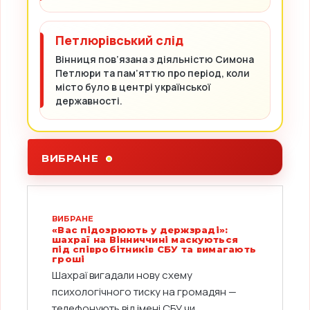
Петлюрівський слід
Вінниця пов’язана з діяльністю Симона
Петлюри та пам’яттю про період, коли
місто було в центрі української
державності.
ВИБРАНЕ
ВИБРАНЕ
«Вас підозрюють у держзраді»:
шахраї на Вінниччині маскуються
під співробітників СБУ та вимагають
гроші
Шахраї вигадали нову схему
психологічного тиску на громадян —
телефонують від імені СБУ чи...