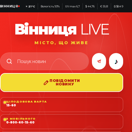
ВІННИЦЯ
☀
21°C
Вологість 93%
UV max 6,7
$ 44,76
€ 51,61
₿ $64 942
Вінниця
LIVE
МІСТО, ЩО ЖИВЕ
♪
ПОВІДОМИТИ
НОВИНУ
ЦІЛОДОБОВА ВАРТА
15-60
З МОБІЛЬНОГО
0-800-60-15-60