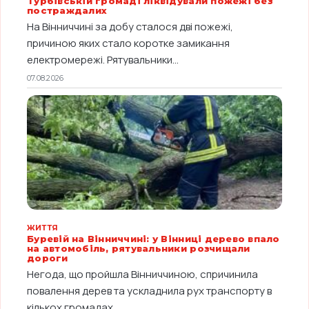
Турбівській громаді ліквідували пожежі без
постраждалих
На Вінниччині за добу сталося дві пожежі,
причиною яких стало коротке замикання
електромережі. Рятувальники...
07.08.2026
ЖИТТЯ
Буревій на Вінниччині: у Вінниці дерево впало
на автомобіль, рятувальники розчищали
дороги
Негода, що пройшла Вінниччиною, спричинила
повалення дерев та ускладнила рух транспорту в
кількох громадах...