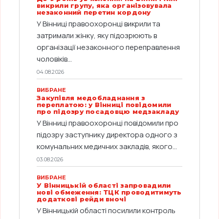
викрили групу, яка організовувала
незаконний перетин кордону
У Вінниці правоохоронці викрили та
затримали жінку, яку підозрюють в
організації незаконного переправлення
чоловіків...
04.08.2026
ВИБРАНЕ
Закупівля медобладнання з
переплатою: у Вінниці повідомили
про підозру посадовцю медзакладу
У Вінниці правоохоронці повідомили про
підозру заступнику директора одного з
комунальних медичних закладів, якого...
03.08.2026
ВИБРАНЕ
У Вінницькій області запровадили
нові обмеження: ТЦК проводитимуть
додаткові рейди вночі
У Вінницькій області посилили контроль