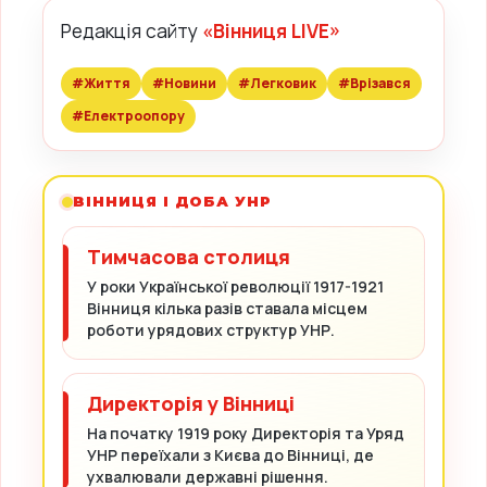
Редакція сайту
«Вінниця LIVE»
#Життя
#Новини
#Легковик
#Врізався
#Електроопору
ВІННИЦЯ І ДОБА УНР
Тимчасова столиця
У роки Української революції 1917-1921
Вінниця кілька разів ставала місцем
роботи урядових структур УНР.
Директорія у Вінниці
На початку 1919 року Директорія та Уряд
УНР переїхали з Києва до Вінниці, де
ухвалювали державні рішення.