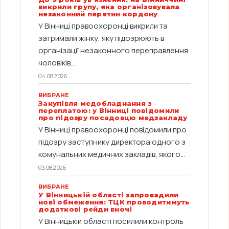
викрили групу, яка організовувала
незаконний перетин кордону
У Вінниці правоохоронці викрили та
затримали жінку, яку підозрюють в
організації незаконного переправлення
чоловіків...
04.08.2026
ВИБРАНЕ
Закупівля медобладнання з
переплатою: у Вінниці повідомили
про підозру посадовцю медзакладу
У Вінниці правоохоронці повідомили про
підозру заступнику директора одного з
комунальних медичних закладів, якого...
03.08.2026
ВИБРАНЕ
У Вінницькій області запровадили
нові обмеження: ТЦК проводитимуть
додаткові рейди вночі
У Вінницькій області посилили контроль