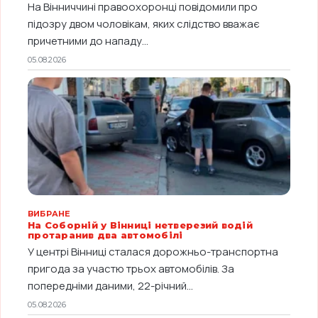
На Вінниччині правоохоронці повідомили про
підозру двом чоловікам, яких слідство вважає
причетними до нападу...
05.08.2026
ВИБРАНЕ
На Соборній у Вінниці нетверезий водій
протаранив два автомобілі
У центрі Вінниці сталася дорожньо-транспортна
пригода за участю трьох автомобілів. За
попередніми даними, 22-річний...
05.08.2026