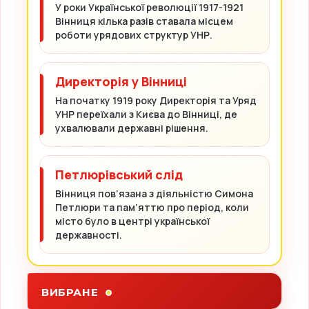
У роки Української революції 1917-1921
Вінниця кілька разів ставала місцем
роботи урядових структур УНР.
Директорія у Вінниці
На початку 1919 року Директорія та Уряд
УНР переїхали з Києва до Вінниці, де
ухвалювали державні рішення.
Петлюрівський слід
Вінниця пов’язана з діяльністю Симона
Петлюри та пам’яттю про період, коли
місто було в центрі української
державності.
ВИБРАНЕ