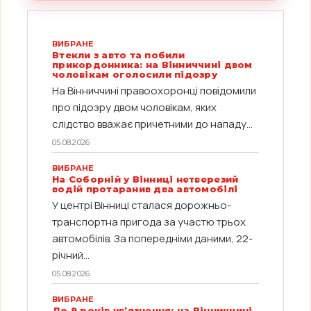
ВИБРАНЕ
Втекли з авто та побили
прикордонника: на Вінниччині двом
чоловікам оголосили підозру
На Вінниччині правоохоронці повідомили
про підозру двом чоловікам, яких
слідство вважає причетними до нападу...
05.08.2026
ВИБРАНЕ
На Соборній у Вінниці нетверезий
водій протаранив два автомобілі
У центрі Вінниці сталася дорожньо-
транспортна пригода за участю трьох
автомобілів. За попередніми даними, 22-
річний...
05.08.2026
ВИБРАНЕ
До 9 років ув’язнення: на Вінниччині