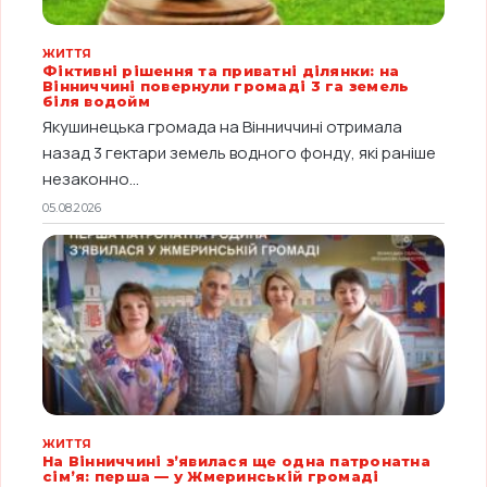
ЖИТТЯ
Фіктивні рішення та приватні ділянки: на
Вінниччині повернули громаді 3 га земель
біля водойм
Якушинецька громада на Вінниччині отримала
назад 3 гектари земель водного фонду, які раніше
незаконно...
05.08.2026
ЖИТТЯ
На Вінниччині з’явилася ще одна патронатна
сім’я: перша — у Жмеринській громаді