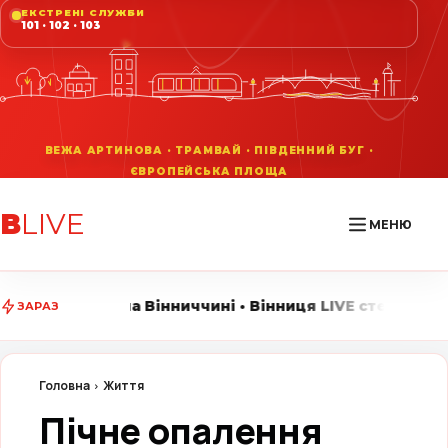
ЕКСТРЕНІ СЛУЖБИ
101 · 102 · 103
В
LIVE
МЕНЮ
иччині • Вінниця LIVE стежить за головними подіями 
ЗАРАЗ
Головна
Життя
Пічне опалення