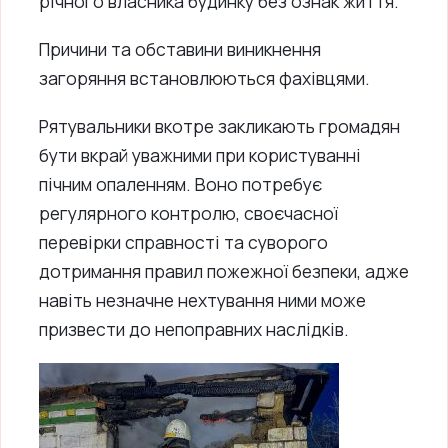
річного власника будинку без ознак життя.
Причини та обставини виникнення
загоряння встановлюються фахівцями.
Рятувальники вкотре закликають громадян
бути вкрай уважними при користуванні
пічним опаленням. Воно потребує
регулярного контролю, своєчасної
перевірки справності та суворого
дотримання правил пожежної безпеки, адже
навіть незначне нехтування ними може
призвести до непоправних наслідків.