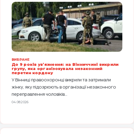
ВИБРАНЕ
До 9 років ув’язнення: на Вінниччині викрили
групу, яка організовувала незаконний
перетин кордону
У Вінниці правоохоронці викрили та затримали
жінку, яку підозрюють в організації незаконного
переправлення чоловіків...
04.08.2026