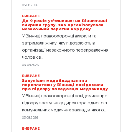
05.08.2026
ВИБРАНЕ
До 9 років ув’язнення: на Вінниччині
викрили групу, яка організовувала
незаконний перетин кордону
У Вінниці правоохоронці викрили та
затримали жінку, яку підозрюють в
організації незаконного переправлення
чоловіків...
04.08.2026
ВИБРАНЕ
Закупівля медобладнання з
переплатою: у Вінниці повідомили
про підозру посадовцю медзакладу
У Вінниці правоохоронці повідомили про
підозру заступнику директора одного з
комунальних медичних закладів, якого...
03.08.2026
ВИБРАНЕ