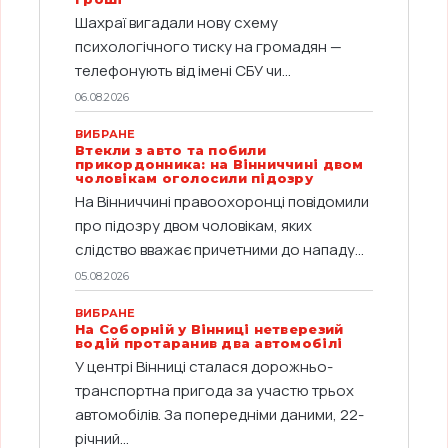
Шахраї вигадали нову схему
психологічного тиску на громадян —
телефонують від імені СБУ чи...
06.08.2026
ВИБРАНЕ
Втекли з авто та побили
прикордонника: на Вінниччині двом
чоловікам оголосили підозру
На Вінниччині правоохоронці повідомили
про підозру двом чоловікам, яких
слідство вважає причетними до нападу...
05.08.2026
ВИБРАНЕ
На Соборній у Вінниці нетверезий
водій протаранив два автомобілі
У центрі Вінниці сталася дорожньо-
транспортна пригода за участю трьох
автомобілів. За попередніми даними, 22-
річний...