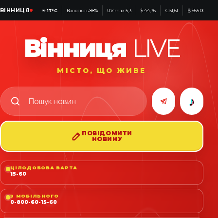
ВІННИЦЯ
☀
17°C
Вологість 88%
UV max 5,3
$ 44,76
€ 51,61
₿ $65 001
Вінниця
LIVE
МІСТО, ЩО ЖИВЕ
♪
ПОВІДОМИТИ
НОВИНУ
ЦІЛОДОБОВА ВАРТА
15-60
З МОБІЛЬНОГО
0-800-60-15-60