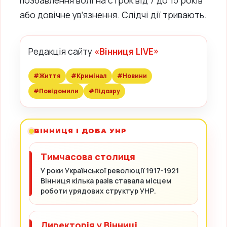
позбавлення волі на строк від 7 до 15 років
або довічне ув’язнення. Слідчі дії тривають.
Редакція сайту
«Вінниця LIVE»
#Життя
#Кримінал
#Новини
#Повідомили
#Підозру
ВІННИЦЯ І ДОБА УНР
Тимчасова столиця
У роки Української революції 1917-1921
Вінниця кілька разів ставала місцем
роботи урядових структур УНР.
Директорія у Вінниці