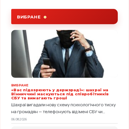
ВИБРАНЕ
ВИБРАНЕ
«Вас підозрюють у держзраді»: шахраї на
Вінниччині маскуються під співробітників
СБУ та вимагають гроші
Шахраї вигадали нову схему психологічного тиску
на громадян — телефонують від імені СБУ чи...
06.08.2026