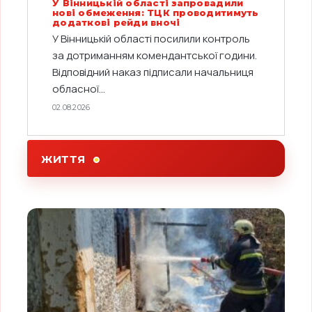
У Вінницькій області запровадили
нові обмеження: ТЦК проводитимуть
додаткові рейди вночі
У Вінницькій області посилили контроль
за дотриманням комендантської години.
Відповідний наказ підписали начальниця
обласної...
02.08.2026
ЖИТТЯ