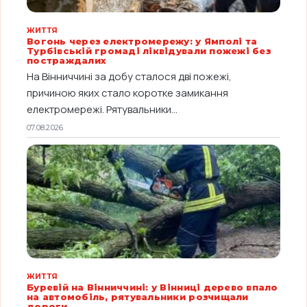
ЖИТТЯ
Вогонь через електромережу: у Ямполі та
Турбівській громаді ліквідували пожежі без
постраждалих
На Вінниччині за добу сталося дві пожежі,
причиною яких стало коротке замикання
електромережі. Рятувальники...
07.08.2026
ЖИТТЯ
Буревій на Вінниччині: у Вінниці дерево впало
на автомобіль, рятувальники розчищали
дороги