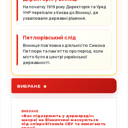
На початку 1919 року Директорія та Уряд
УНР переїхали з Києва до Вінниці, де
ухвалювали державні рішення.
Петлюрівський слід
Вінниця пов’язана з діяльністю Симона
Петлюри та пам’яттю про період, коли
місто було в центрі української
державності.
ВИБРАНЕ
ВИБРАНЕ
«Вас підозрюють у держзраді»:
шахраї на Вінниччині маскуються
під співробітників СБУ та вимагають
гроші