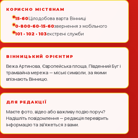
КОРИСНО МІСТЯНАМ
15-60
Цілодобова варта Вінниці
0-800-60-15-60
звернення з мобільного
101 · 102 · 103
екстрені служби
ВІННИЦЬКИЙ ОРІЄНТИР
Вежа Артинова, Європейська площа, Південний Буг і
трамвайна мережа — міські символи, за якими
впізнають Вінницю.
ДЛЯ РЕДАКЦІЇ
Маєте фото, відео або важливу подію поруч?
Надішліть повідомлення — редакція перевірить
інформацію та звʼяжеться з вами.