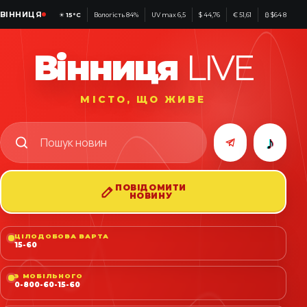
ВІННИЦЯ
☀
15°C
Вологість 84%
UV max 6,5
$ 44,76
€ 51,61
₿ $64 898
Вінниця
LIVE
МІСТО, ЩО ЖИВЕ
♪
ПОВІДОМИТИ
НОВИНУ
ЦІЛОДОБОВА ВАРТА
15-60
З МОБІЛЬНОГО
0-800-60-15-60