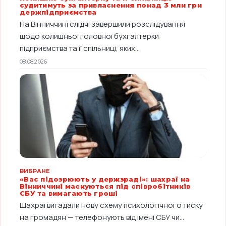
судитимуть за привласнення понад 3 млн грн
держпідприємства
На Вінниччині слідчі завершили розслідування
щодо колишньої головної бухгалтерки
підприємства та її спільниці, яких...
08.08.2026
ВИБРАНЕ
«Вас підозрюють у держзраді»: шахраї на
Вінниччині маскуються під співробітників
СБУ та вимагають гроші
Шахраї вигадали нову схему психологічного тиску
на громадян — телефонують від імені СБУ чи...