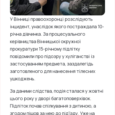
У Вінниці правоохоронці розслідують
інцидент, унаслідок якого постраждала 10-
річна дівчинка. За процесуального
керівництва Вінницької окружної
прокуратури 15-річному підлітку
повідомили про підозру у хуліганстві із
застосуванням предмета, заздалегідь
заготовленого для нанесення тілесних
ушкоджень.
За даними слідства, подія сталася у жовтні
цього року у дворі багатоповерхівок.
Підліток почав спілкування з дитиною, а
згодом пішов за нею до під’їзду. Уже на