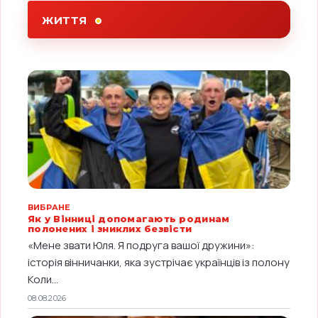
ЖИТТЯ
ВИБРАНЕ
Як у Вінниці допомагають родинам
полонених і зниклих безвісти
«Мене звати Юля. Я подруга вашої дружини»:
історія вінничанки, яка зустрічає українців із полону
Коли...
08.08.2026