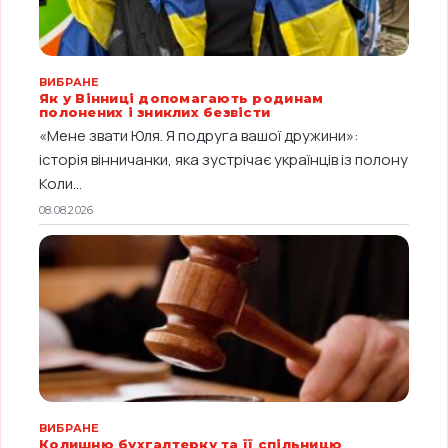
ВИБРАНЕ
Як у Вінниці допомагають родинам
полонених і зниклих безвісти
«Мене звати Юля. Я подруга вашої дружини»:
історія вінничанки, яка зустрічає українців із полону
Коли...
08.08.2026
ВИБРАНЕ
Колишню бухгалтерку та її спільницю