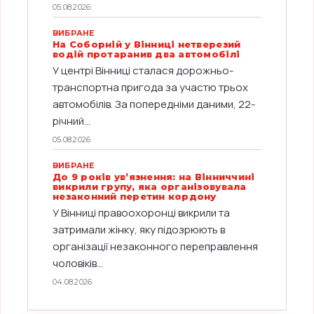
05.08.2026
ВИБРАНЕ
На Соборній у Вінниці нетверезий
водій протаранив два автомобілі
У центрі Вінниці сталася дорожньо-
транспортна пригода за участю трьох
автомобілів. За попередніми даними, 22-
річний...
05.08.2026
ВИБРАНЕ
До 9 років ув’язнення: на Вінниччині
викрили групу, яка організовувала
незаконний перетин кордону
У Вінниці правоохоронці викрили та
затримали жінку, яку підозрюють в
організації незаконного переправлення
чоловіків...
04.08.2026