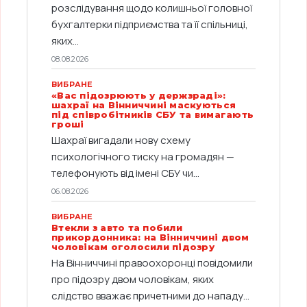
розслідування щодо колишньої головної
бухгалтерки підприємства та її спільниці,
яких...
08.08.2026
ВИБРАНЕ
«Вас підозрюють у держзраді»:
шахраї на Вінниччині маскуються
під співробітників СБУ та вимагають
гроші
Шахраї вигадали нову схему
психологічного тиску на громадян —
телефонують від імені СБУ чи...
06.08.2026
ВИБРАНЕ
Втекли з авто та побили
прикордонника: на Вінниччині двом
чоловікам оголосили підозру
На Вінниччині правоохоронці повідомили
про підозру двом чоловікам, яких
слідство вважає причетними до нападу...