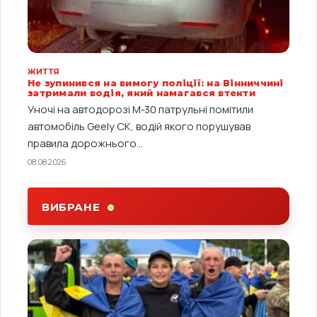
ЖИТТЯ
Не зупинився на вимогу поліції: на Вінниччині
затримали водія, який намагався втекти
Уночі на автодорозі М-30 патрульні помітили
автомобіль Geely CK, водій якого порушував
правила дорожнього...
08.08.2026
ВИБРАНЕ