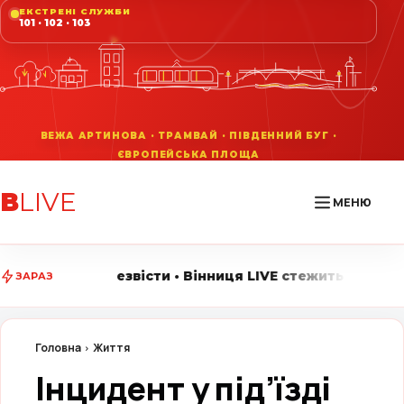
ЕКСТРЕНІ СЛУЖБИ
101 · 102 · 103
В
LIVE
МЕНЮ
сти • Вінниця LIVE стежить за головними подіями міс
ЗАРАЗ
Головна
Життя
Інцидент у під’їзді