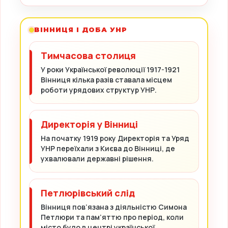
ВІННИЦЯ І ДОБА УНР
Тимчасова столиця
У роки Української революції 1917-1921
Вінниця кілька разів ставала місцем
роботи урядових структур УНР.
Директорія у Вінниці
На початку 1919 року Директорія та Уряд
УНР переїхали з Києва до Вінниці, де
ухвалювали державні рішення.
Петлюрівський слід
Вінниця пов’язана з діяльністю Симона
Петлюри та пам’яттю про період, коли
місто було в центрі української