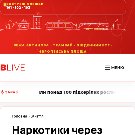
ЕКСТРЕНІ СЛУЖБИ
101 · 102 · 103
В
LIVE
МЕНЮ
над 100 підозрілих рослин • Вінниця LIVE стежить за 
ЗАРАЗ
Головна
Життя
Наркотики через