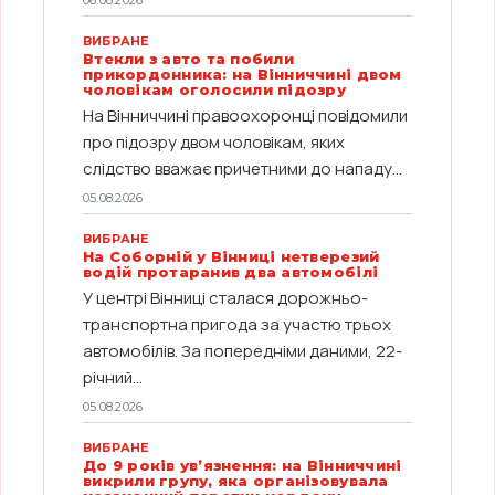
06.08.2026
ВИБРАНЕ
Втекли з авто та побили
прикордонника: на Вінниччині двом
чоловікам оголосили підозру
На Вінниччині правоохоронці повідомили
про підозру двом чоловікам, яких
слідство вважає причетними до нападу...
05.08.2026
ВИБРАНЕ
На Соборній у Вінниці нетверезий
водій протаранив два автомобілі
У центрі Вінниці сталася дорожньо-
транспортна пригода за участю трьох
автомобілів. За попередніми даними, 22-
річний...
05.08.2026
ВИБРАНЕ
До 9 років ув’язнення: на Вінниччині
викрили групу, яка організовувала