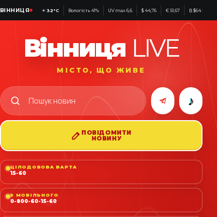
ВІННИЦЯ
☀
32°C
Вологість 41%
UV max 6,6
$ 44,76
€ 51,67
₿ $64 583
Вінниця
LIVE
МІСТО, ЩО ЖИВЕ
♪
ПОВІДОМИТИ
НОВИНУ
ЦІЛОДОБОВА ВАРТА
15-60
З МОБІЛЬНОГО
0-800-60-15-60