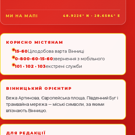
МИ НА МАПІ
48.9226° N · 28.6584° E
КОРИСНО МІСТЯНАМ
15-60
Цілодобова варта Вінниці
0-800-60-15-60
звернення з мобільного
101 · 102 · 103
екстрені служби
ВІННИЦЬКИЙ ОРІЄНТИР
Вежа Артинова, Європейська площа, Південний Буг і
трамвайна мережа — міські символи, за якими
впізнають Вінницю.
ДЛЯ РЕДАКЦІЇ