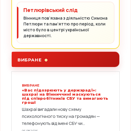
Петлюрівський слід
Вінниця пов’язана з діяльністю Симона
Петлюри та пам’яттю про період, коли
місто було в центрі української
державності.
ВИБРАНЕ
ВИБРАНЕ
«Вас підозрюють у держзраді»:
шахраї на Вінниччині маскуються
під співробітників СБУ та вимагають
гроші
Шахраї вигадали нову схему
психологічного тиску на громадян —
телефонують від імені СБУ чи...