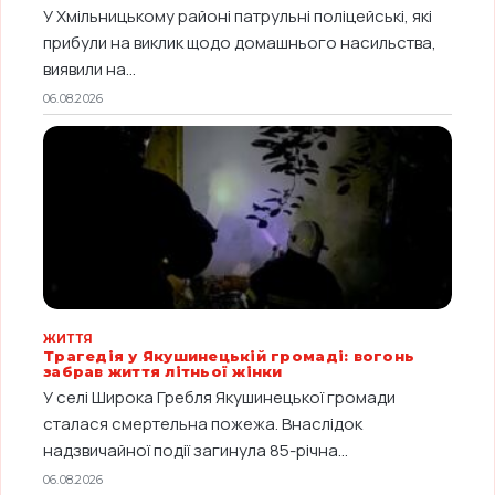
У Хмільницькому районі патрульні поліцейські, які
прибули на виклик щодо домашнього насильства,
виявили на...
06.08.2026
ЖИТТЯ
Трагедія у Якушинецькій громаді: вогонь
забрав життя літньої жінки
У селі Широка Гребля Якушинецької громади
сталася смертельна пожежа. Внаслідок
надзвичайної події загинула 85-річна...
06.08.2026