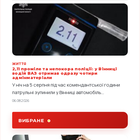
ЖИТТЯ
2,11 проміле та непокора поліції: у Вінниці
водій ВАЗ отримав одразу чотири
адмінматеріали
У ніч на 5 серпня під час комендантської години
патрульні зупинили у Вінниці автомобіль...
06.08.2026
ВИБРАНЕ