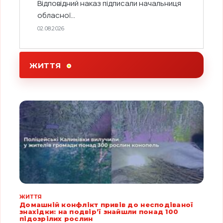
Відповідний наказ підписали начальниця
обласної...
02.08.2026
ЖИТТЯ
ЖИТТЯ
Домашній конфлікт привів до несподіваної
знахідки: на подвір’ї знайшли понад 100
підозрілих рослин