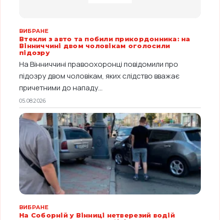
ВИБРАНЕ
Втекли з авто та побили прикордонника: на
Вінниччині двом чоловікам оголосили
підозру
На Вінниччині правоохоронці повідомили про
підозру двом чоловікам, яких слідство вважає
причетними до нападу...
05.08.2026
ВИБРАНЕ
На Соборній у Вінниці нетверезий водій