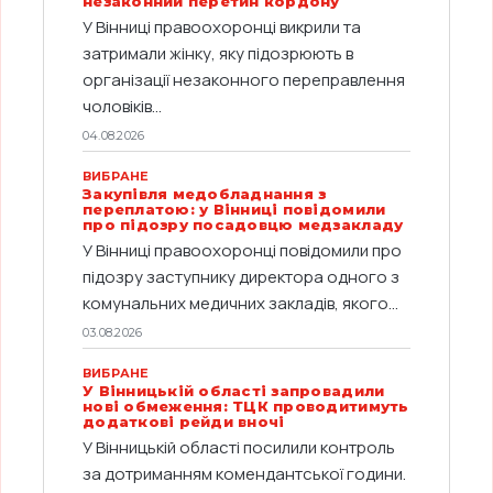
незаконний перетин кордону
У Вінниці правоохоронці викрили та
затримали жінку, яку підозрюють в
організації незаконного переправлення
чоловіків...
04.08.2026
ВИБРАНЕ
Закупівля медобладнання з
переплатою: у Вінниці повідомили
про підозру посадовцю медзакладу
У Вінниці правоохоронці повідомили про
підозру заступнику директора одного з
комунальних медичних закладів, якого...
03.08.2026
ВИБРАНЕ
У Вінницькій області запровадили
нові обмеження: ТЦК проводитимуть
додаткові рейди вночі
У Вінницькій області посилили контроль
за дотриманням комендантської години.