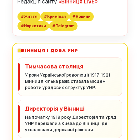
Редакція сайту
«Вінниця LIVE»
#Життя
#Кримінал
#Новини
#Наркотики
#Telegram
ВІННИЦЯ І ДОБА УНР
Тимчасова столиця
У роки Української революції 1917-1921
Вінниця кілька разів ставала місцем
роботи урядових структур УНР.
Директорія у Вінниці
На початку 1919 року Директорія та Уряд
УНР переїхали з Києва до Вінниці, де
ухвалювали державні рішення.