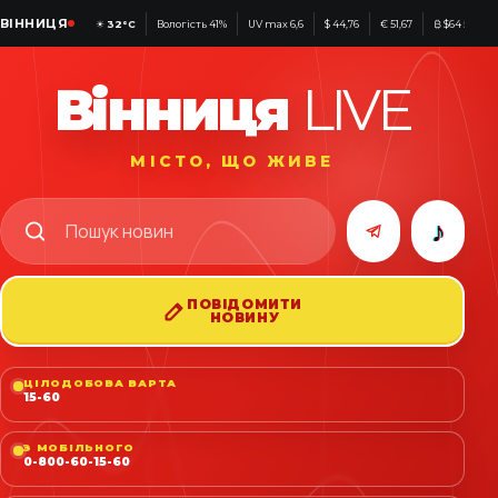
ВІННИЦЯ
☀
32°C
Вологість 41%
UV max 6,6
$ 44,76
€ 51,67
₿ $64 583
Вінниця
LIVE
МІСТО, ЩО ЖИВЕ
♪
ПОВІДОМИТИ
НОВИНУ
ЦІЛОДОБОВА ВАРТА
15-60
З МОБІЛЬНОГО
0-800-60-15-60