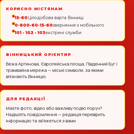
КОРИСНО МІСТЯНАМ
15-60
Цілодобова варта Вінниці
0-800-60-15-60
звернення з мобільного
101 · 102 · 103
екстрені служби
ВІННИЦЬКИЙ ОРІЄНТИР
Вежа Артинова, Європейська площа, Південний Буг і
трамвайна мережа — міські символи, за якими
впізнають Вінницю.
ДЛЯ РЕДАКЦІЇ
Маєте фото, відео або важливу подію поруч?
Надішліть повідомлення — редакція перевірить
інформацію та звʼяжеться з вами.