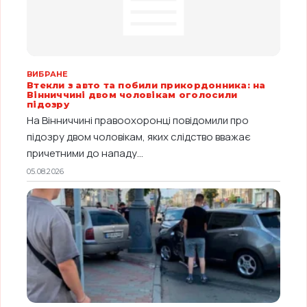
ВИБРАНЕ
Втекли з авто та побили прикордонника: на
Вінниччині двом чоловікам оголосили
підозру
На Вінниччині правоохоронці повідомили про
підозру двом чоловікам, яких слідство вважає
причетними до нападу...
05.08.2026