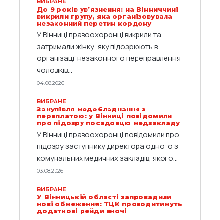
ВИБРАНЕ
До 9 років ув’язнення: на Вінниччині
викрили групу, яка організовувала
незаконний перетин кордону
У Вінниці правоохоронці викрили та
затримали жінку, яку підозрюють в
організації незаконного переправлення
чоловіків...
04.08.2026
ВИБРАНЕ
Закупівля медобладнання з
переплатою: у Вінниці повідомили
про підозру посадовцю медзакладу
У Вінниці правоохоронці повідомили про
підозру заступнику директора одного з
комунальних медичних закладів, якого...
03.08.2026
ВИБРАНЕ
У Вінницькій області запровадили
нові обмеження: ТЦК проводитимуть
додаткові рейди вночі