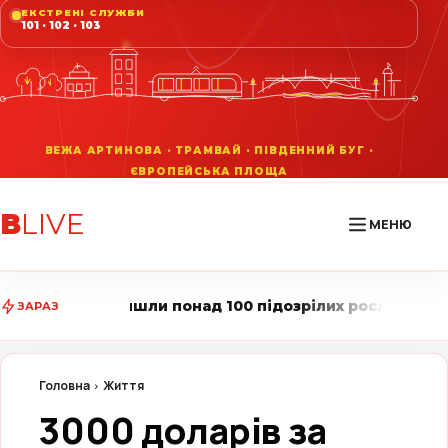
ЕКСТРЕНІ СЛУЖБИ
101 · 102 · 103
В
LIVE
МЕНЮ
и понад 100 підозрілих рослин • Вінниця LIVE стежить
ЗАРАЗ
Головна
Життя
3000 доларів за