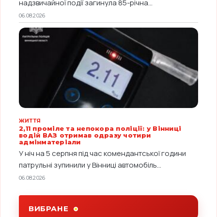
надзвичайної події загинула 85-річна...
06.08.2026
ЖИТТЯ
2,11 проміле та непокора поліції: у Вінниці
водій ВАЗ отримав одразу чотири
адмінматеріали
У ніч на 5 серпня під час комендантської години
патрульні зупинили у Вінниці автомобіль...
06.08.2026
ВИБРАНЕ