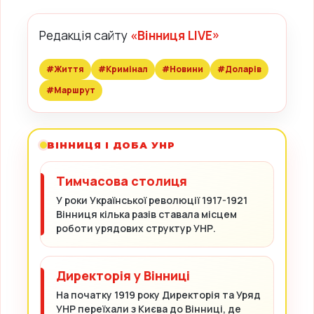
Редакція сайту
«Вінниця LIVE»
#Життя
#Кримінал
#Новини
#Доларів
#Маршрут
ВІННИЦЯ І ДОБА УНР
Тимчасова столиця
У роки Української революції 1917-1921
Вінниця кілька разів ставала місцем
роботи урядових структур УНР.
Директорія у Вінниці
На початку 1919 року Директорія та Уряд
УНР переїхали з Києва до Вінниці, де