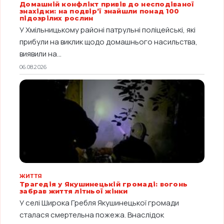
Домашній конфлікт привів до несподіваної
знахідки: на подвір’ї знайшли понад 100
підозрілих рослин
У Хмільницькому районі патрульні поліцейські, які
прибули на виклик щодо домашнього насильства,
виявили на...
06.08.2026
ЖИТТЯ
Трагедія у Якушинецькій громаді: вогонь
забрав життя літньої жінки
У селі Широка Гребля Якушинецької громади
сталася смертельна пожежа. Внаслідок