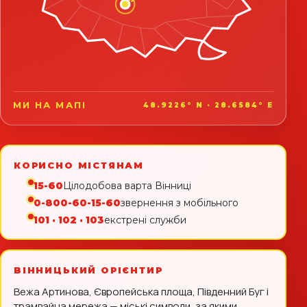
МИ НА МАПІ
48.9226° N · 28.6584° E
КОРИСНО МІСТЯНАМ
15-60
Цілодобова варта Вінниці
0-800-60-15-60
звернення з мобільного
101 · 102 · 103
екстрені служби
ВІННИЦЬКИЙ ОРІЄНТИР
Вежа Артинова, Європейська площа, Південний Буг і
трамвайна мережа — міські символи, за якими