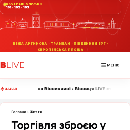
ЕКСТРЕНІ СЛУЖБИ
101 · 102 · 103
В
LIVE
МЕНЮ
ниччині • Вінниця LIVE стежить за головними подіями
ЗАРАЗ
Головна
Життя
Торгівля зброєю у