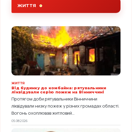
ЖИТТЯ
ЖИТТЯ
Від будинку до комбайна: рятувальники
ліквідували серію пожеж на Вінниччині
Протягом доби рятувальники Вінниччини
ліквідували низку пожеж у різних громадах області.
Вогонь охоплював житловий...
05.08.2026