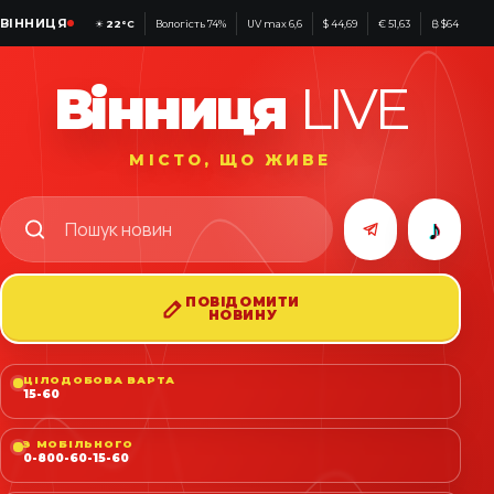
ВІННИЦЯ
☀
22°C
Вологість 74%
UV max 6,6
$ 44,69
€ 51,63
₿ $64 576
Вінниця
LIVE
МІСТО, ЩО ЖИВЕ
♪
ПОВІДОМИТИ
НОВИНУ
ЦІЛОДОБОВА ВАРТА
15-60
З МОБІЛЬНОГО
0-800-60-15-60