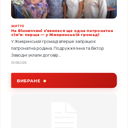
ЖИТТЯ
На Вінниччині з’явилася ще одна патронатна
сім’я: перша — у Жмеринській громаді
У Жмеринській громаді вперше запрацює
патронатна родина. Подружжя Інна та Віктор
Заводні уклали договір...
05.08.2026
ВИБРАНЕ