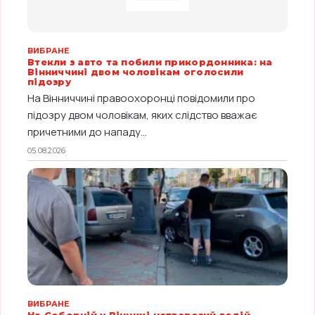
ВИБРАНЕ
Втекли з авто та побили прикордонника: на
Вінниччині двом чоловікам оголосили
підозру
На Вінниччині правоохоронці повідомили про
підозру двом чоловікам, яких слідство вважає
причетними до нападу...
05.08.2026
ВИБРАНЕ
На Соборній у Вінниці нетверезий водій