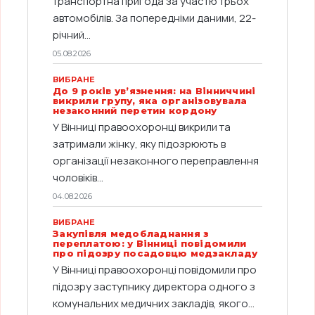
транспортна пригода за участю трьох
автомобілів. За попередніми даними, 22-
річний...
05.08.2026
ВИБРАНЕ
До 9 років ув’язнення: на Вінниччині
викрили групу, яка організовувала
незаконний перетин кордону
У Вінниці правоохоронці викрили та
затримали жінку, яку підозрюють в
організації незаконного переправлення
чоловіків...
04.08.2026
ВИБРАНЕ
Закупівля медобладнання з
переплатою: у Вінниці повідомили
про підозру посадовцю медзакладу
У Вінниці правоохоронці повідомили про
підозру заступнику директора одного з
комунальних медичних закладів, якого...