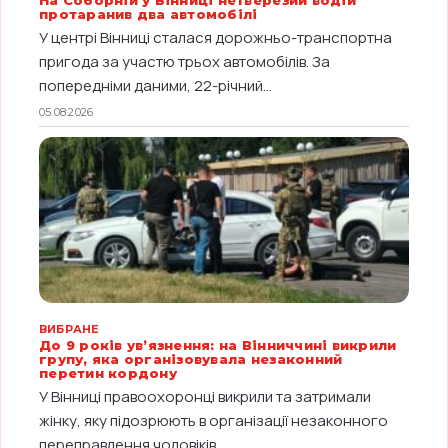
протаранив два автомобілі
У центрі Вінниці сталася дорожньо-транспортна
пригода за участю трьох автомобілів. За
попередніми даними, 22-річний...
05.08.2026
ВИБРАНЕ
До 9 років ув’язнення: на Вінниччині викрили
групу, яка організовувала незаконний
перетин кордону
У Вінниці правоохоронці викрили та затримали
жінку, яку підозрюють в організації незаконного
переправлення чоловіків...