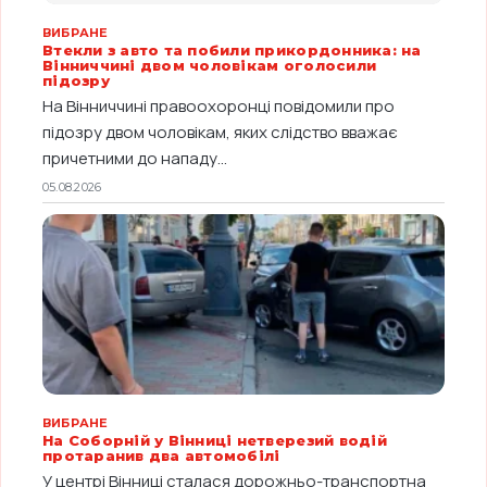
ВИБРАНЕ
Втекли з авто та побили прикордонника: на
Вінниччині двом чоловікам оголосили
підозру
На Вінниччині правоохоронці повідомили про
підозру двом чоловікам, яких слідство вважає
причетними до нападу...
05.08.2026
ВИБРАНЕ
На Соборній у Вінниці нетверезий водій
протаранив два автомобілі
У центрі Вінниці сталася дорожньо-транспортна