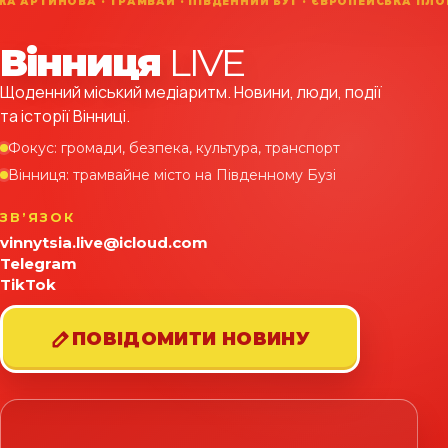
Вінниця
LIVE
Щоденний міський медіаритм. Новини, люди, події
та історії Вінниці.
Фокус: громади, безпека, культура, транспорт
Вінниця: трамвайне місто на Південному Бузі
ЗВʼЯЗОК
vinnytsia.live@icloud.com
Telegram
TikTok
ПОВІДОМИТИ НОВИНУ