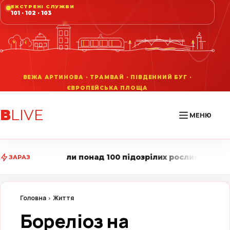
ЕКСТРЕНІ СЛУЖБИ
101 · 102 · 103
В
LIVE
МЕНЮ
и понад 100 підозрілих рослин • Вінниця LIVE стежить
ЗАРАЗ
Головна
Життя
Бореліоз на