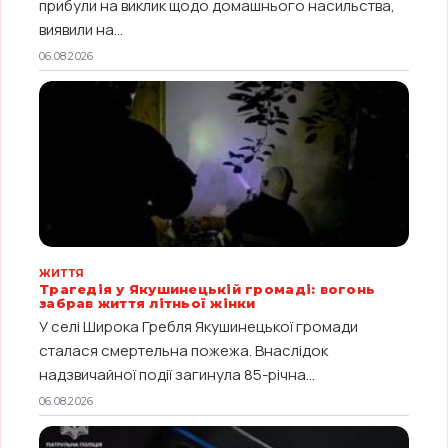
прибули на виклик щодо домашнього насильства,
виявили на...
06.08.2026
ЖИТТЯ
Трагедія у Якушинецькій громаді: вогонь
забрав життя літньої жінки
У селі Широка Гребля Якушинецької громади
сталася смертельна пожежа. Внаслідок
надзвичайної події загинула 85-річна...
06.08.2026