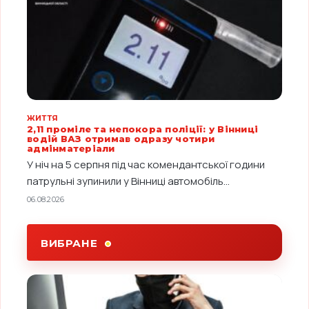
ЖИТТЯ
2,11 проміле та непокора поліції: у Вінниці
водій ВАЗ отримав одразу чотири
адмінматеріали
У ніч на 5 серпня під час комендантської години
патрульні зупинили у Вінниці автомобіль...
06.08.2026
ВИБРАНЕ