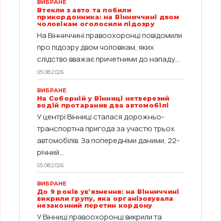
ВИБРАНЕ
Втекли з авто та побили
прикордонника: на Вінниччині двом
чоловікам оголосили підозру
На Вінниччині правоохоронці повідомили
про підозру двом чоловікам, яких
слідство вважає причетними до нападу...
05.08.2026
ВИБРАНЕ
На Соборній у Вінниці нетверезий
водій протаранив два автомобілі
У центрі Вінниці сталася дорожньо-
транспортна пригода за участю трьох
автомобілів. За попередніми даними, 22-
річний...
05.08.2026
ВИБРАНЕ
До 9 років ув’язнення: на Вінниччині
викрили групу, яка організовувала
незаконний перетин кордону
У Вінниці правоохоронці викрили та