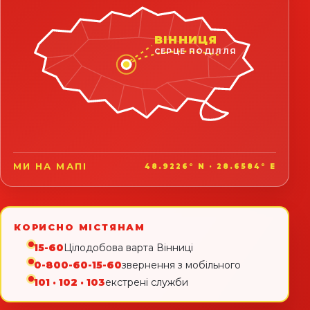
ВІННИЦЯ
СЕРЦЕ ПОДІЛЛЯ
МИ НА МАПІ
48.9226° N · 28.6584° E
КОРИСНО МІСТЯНАМ
15-60
Цілодобова варта Вінниці
0-800-60-15-60
звернення з мобільного
101 · 102 · 103
екстрені служби