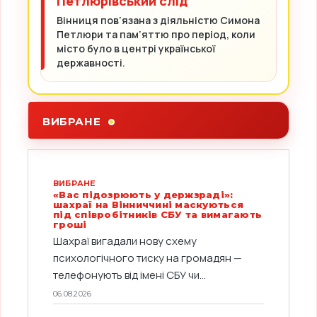
Петлюрівський слід
Вінниця пов’язана з діяльністю Симона
Петлюри та пам’яттю про період, коли
місто було в центрі української
державності.
ВИБРАНЕ
ВИБРАНЕ
«Вас підозрюють у держзраді»:
шахраї на Вінниччині маскуються
під співробітників СБУ та вимагають
гроші
Шахраї вигадали нову схему
психологічного тиску на громадян —
телефонують від імені СБУ чи...
06.08.2026