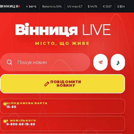
ВІННИЦЯ
☀
30°C
Вологість 54%
UV max 6,7
$ 44,76
€ 51,67
₿ $64 228
Вінниця
LIVE
МІСТО, ЩО ЖИВЕ
♪
ПОВІДОМИТИ
НОВИНУ
ЦІЛОДОБОВА ВАРТА
15-60
З МОБІЛЬНОГО
0-800-60-15-60