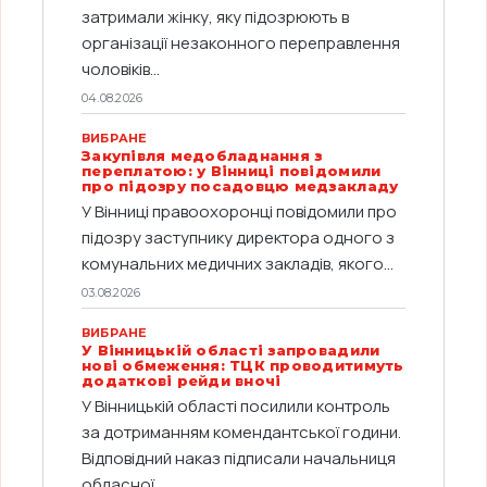
затримали жінку, яку підозрюють в
організації незаконного переправлення
чоловіків...
04.08.2026
ВИБРАНЕ
Закупівля медобладнання з
переплатою: у Вінниці повідомили
про підозру посадовцю медзакладу
У Вінниці правоохоронці повідомили про
підозру заступнику директора одного з
комунальних медичних закладів, якого...
03.08.2026
ВИБРАНЕ
У Вінницькій області запровадили
нові обмеження: ТЦК проводитимуть
додаткові рейди вночі
У Вінницькій області посилили контроль
за дотриманням комендантської години.
Відповідний наказ підписали начальниця
обласної...