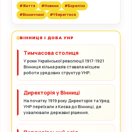
#Життя
#Новини
#Бореліоз
#Вінниччині
#Уберегтися
ВІННИЦЯ І ДОБА УНР
Тимчасова столиця
У роки Української революції 1917-1921
Вінниця кілька разів ставала місцем
роботи урядових структур УНР.
Директорія у Вінниці
На початку 1919 року Директорія та Уряд
УНР переїхали з Києва до Вінниці, де
ухвалювали державні рішення.