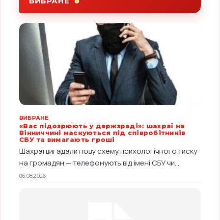
ВИБРАНЕ
ВИБРАНЕ
«Вас підозрюють у держзраді»: шахраї на
Вінниччині маскуються під співробітників
СБУ та вимагають гроші
Шахраї вигадали нову схему психологічного тиску
на громадян — телефонують від імені СБУ чи...
06.08.2026