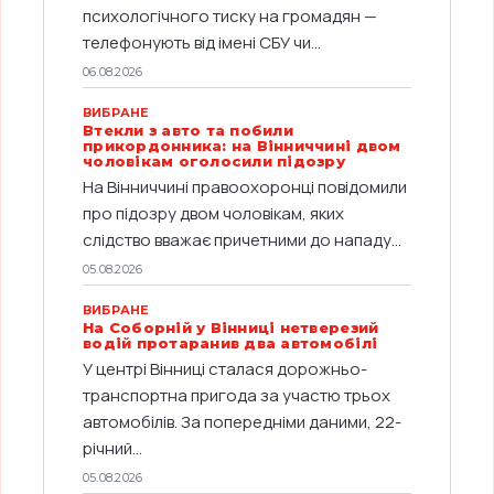
психологічного тиску на громадян —
телефонують від імені СБУ чи...
06.08.2026
ВИБРАНЕ
Втекли з авто та побили
прикордонника: на Вінниччині двом
чоловікам оголосили підозру
На Вінниччині правоохоронці повідомили
про підозру двом чоловікам, яких
слідство вважає причетними до нападу...
05.08.2026
ВИБРАНЕ
На Соборній у Вінниці нетверезий
водій протаранив два автомобілі
У центрі Вінниці сталася дорожньо-
транспортна пригода за участю трьох
автомобілів. За попередніми даними, 22-
річний...
05.08.2026