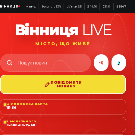
ВІННИЦЯ
☀
19°C
Вологість 63%
UV max 6,5
$ 44,76
€ 51,61
₿ $64 797
Вінниця
LIVE
МІСТО, ЩО ЖИВЕ
♪
ПОВІДОМИТИ
НОВИНУ
ЦІЛОДОБОВА ВАРТА
15-60
З МОБІЛЬНОГО
0-800-60-15-60