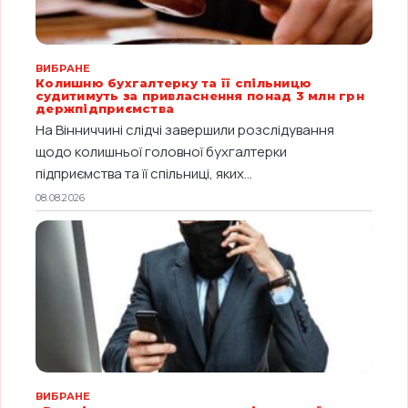
ВИБРАНЕ
Колишню бухгалтерку та її спільницю
судитимуть за привласнення понад 3 млн грн
держпідприємства
На Вінниччині слідчі завершили розслідування
щодо колишньої головної бухгалтерки
підприємства та її спільниці, яких...
08.08.2026
ВИБРАНЕ