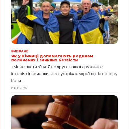
ВИБРАНЕ
Як у Вінниці допомагають родинам
полонених і зниклих безвісти
«Мене звати Юля. Я подруга вашої дружини»:
історія вінничанки, яка зустрічає українців із полону
Коли...
08.08.2026