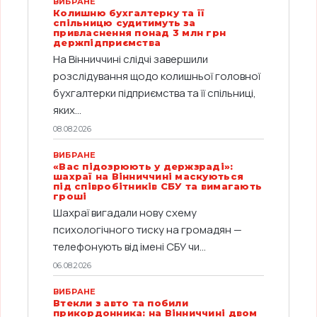
ВИБРАНЕ
Колишню бухгалтерку та її
спільницю судитимуть за
привласнення понад 3 млн грн
держпідприємства
На Вінниччині слідчі завершили
розслідування щодо колишньої головної
бухгалтерки підприємства та її спільниці,
яких...
08.08.2026
ВИБРАНЕ
«Вас підозрюють у держзраді»:
шахраї на Вінниччині маскуються
під співробітників СБУ та вимагають
гроші
Шахраї вигадали нову схему
психологічного тиску на громадян —
телефонують від імені СБУ чи...
06.08.2026
ВИБРАНЕ
Втекли з авто та побили
прикордонника: на Вінниччині двом