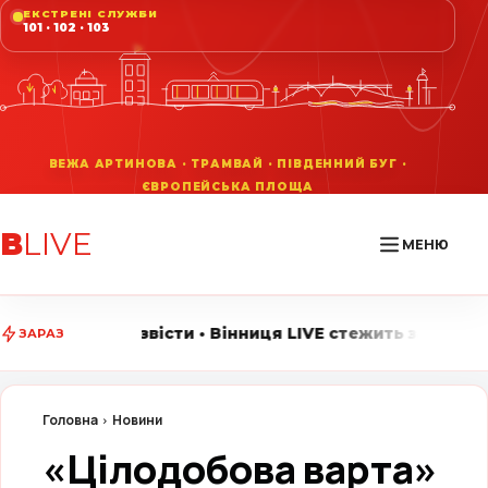
ЕКСТРЕНІ СЛУЖБИ
101 · 102 · 103
В
LIVE
МЕНЮ
и • Вінниця LIVE стежить за головними подіями міста
ЗАРАЗ
Головна
Новини
«Цілодобова варта»