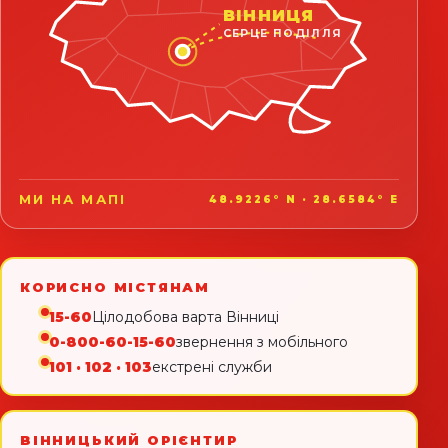
ВІННИЦЯ
СЕРЦЕ ПОДІЛЛЯ
МИ НА МАПІ
48.9226° N · 28.6584° E
КОРИСНО МІСТЯНАМ
15-60
Цілодобова варта Вінниці
0-800-60-15-60
звернення з мобільного
101 · 102 · 103
екстрені служби
ВІННИЦЬКИЙ ОРІЄНТИР