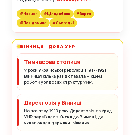
#Новини
#Цілодобова
#Варта
#Повідомила
#Сьогодні
ВІННИЦЯ І ДОБА УНР
Тимчасова столиця
У роки Української революції 1917-1921
Вінниця кілька разів ставала місцем
роботи урядових структур УНР.
Директорія у Вінниці
На початку 1919 року Директорія та Уряд
УНР переїхали з Києва до Вінниці, де
ухвалювали державні рішення.