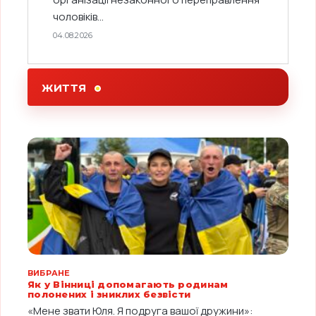
чоловіків...
04.08.2026
ЖИТТЯ
ВИБРАНЕ
Як у Вінниці допомагають родинам
полонених і зниклих безвісти
«Мене звати Юля. Я подруга вашої дружини»: