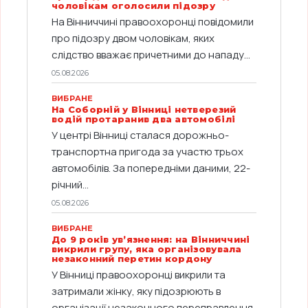
чоловікам оголосили підозру
На Вінниччині правоохоронці повідомили
про підозру двом чоловікам, яких
слідство вважає причетними до нападу...
05.08.2026
ВИБРАНЕ
На Соборній у Вінниці нетверезий
водій протаранив два автомобілі
У центрі Вінниці сталася дорожньо-
транспортна пригода за участю трьох
автомобілів. За попередніми даними, 22-
річний...
05.08.2026
ВИБРАНЕ
До 9 років ув’язнення: на Вінниччині
викрили групу, яка організовувала
незаконний перетин кордону
У Вінниці правоохоронці викрили та
затримали жінку, яку підозрюють в
організації незаконного переправлення