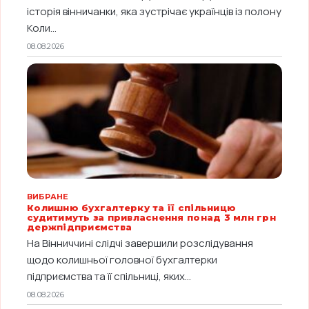
історія вінничанки, яка зустрічає українців із полону
Коли...
08.08.2026
ВИБРАНЕ
Колишню бухгалтерку та її спільницю
судитимуть за привласнення понад 3 млн грн
держпідприємства
На Вінниччині слідчі завершили розслідування
щодо колишньої головної бухгалтерки
підприємства та її спільниці, яких...
08.08.2026