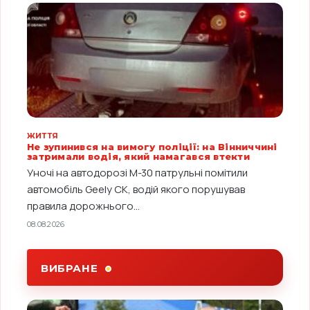
ЖИТТЯ
Не зупинився на вимогу поліції: на Вінниччині
затримали водія, який намагався втекти
Уночі на автодорозі М-30 патрульні помітили
автомобіль Geely CK, водій якого порушував
правила дорожнього...
08.08.2026
ВИБРАНЕ