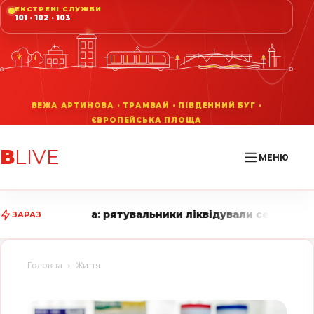
ЕКСТРЕНІ СЛУЖБИ
101 · 102 · 103
В
LIVE
МЕНЮ
о комбайна: рятувальники ліквідували серію пожеж на 
ЗАРАЗ
Головна
Життя