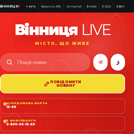
ВІННИЦЯ
☀
31°C
Вологість 49%
UV max 6,6
$ 44,69
€ 51,63
₿ $64 792
Вінниця
LIVE
МІСТО, ЩО ЖИВЕ
♪
ПОВІДОМИТИ
НОВИНУ
ЦІЛОДОБОВА ВАРТА
15-60
З МОБІЛЬНОГО
0-800-60-15-60