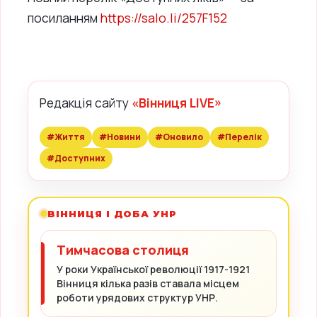
посиланням
https://salo.li/257F152
Редакція сайту
«Вінниця LIVE»
#Життя
#Новини
#Оновило
#Перелік
#Доступних
ВІННИЦЯ І ДОБА УНР
Тимчасова столиця
У роки Української революції 1917-1921
Вінниця кілька разів ставала місцем
роботи урядових структур УНР.