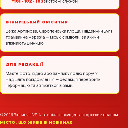
101 · 102 · 103
екстрені служби
ВІННИЦЬКИЙ ОРІЄНТИР
Вежа Артинова, Європейська площа, Південний Буг і
трамвайна мережа — міські символи, за якими
впізнають Вінницю.
ДЛЯ РЕДАКЦІЇ
Маєте фото, відео або важливу подію поруч?
Надішліть повідомлення — редакція перевірить
інформацію та звʼяжеться з вами.
© 2026 Вінниця LIVE. Матеріали захищені авторським правом.