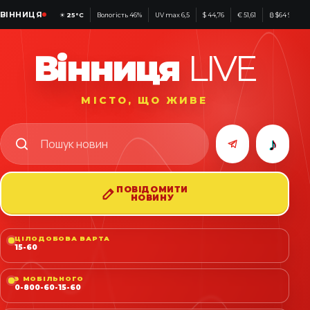
ВІННИЦЯ
☀
25°C
Вологість 46%
UV max 6,5
$ 44,76
€ 51,61
₿ $64 918
Вінниця
LIVE
МІСТО, ЩО ЖИВЕ
♪
ПОВІДОМИТИ
НОВИНУ
ЦІЛОДОБОВА ВАРТА
15-60
З МОБІЛЬНОГО
0-800-60-15-60