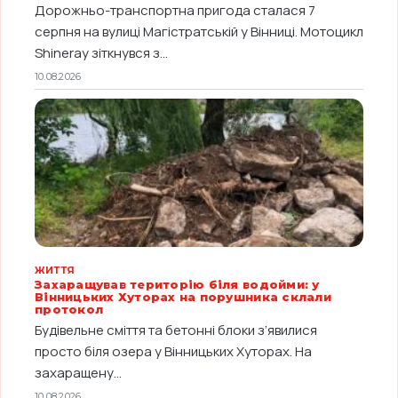
Дорожньо-транспортна пригода сталася 7
серпня на вулиці Магістратській у Вінниці. Мотоцикл
Shineray зіткнувся з...
10.08.2026
ЖИТТЯ
Захаращував територію біля водойми: у
Вінницьких Хуторах на порушника склали
протокол
Будівельне сміття та бетонні блоки з’явилися
просто біля озера у Вінницьких Хуторах. На
захаращену...
10.08.2026