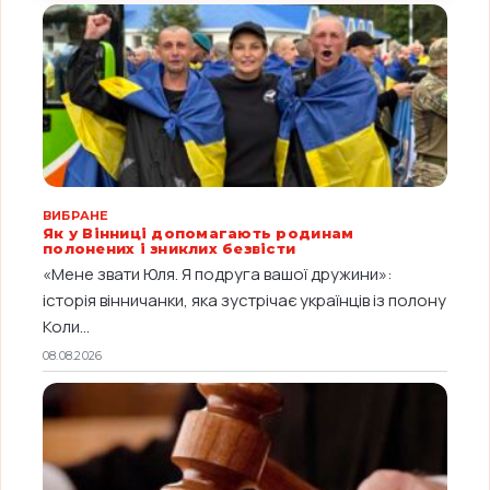
ВИБРАНЕ
Як у Вінниці допомагають родинам
полонених і зниклих безвісти
«Мене звати Юля. Я подруга вашої дружини»:
історія вінничанки, яка зустрічає українців із полону
Коли...
08.08.2026