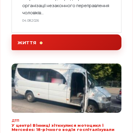
організації незаконного переправлення
чоловіків...
04.08.2026
ЖИТТЯ
ДТП
У центрі Вінниці зіткнулися мотоцикл і
Mercedes: 18-річного водія госпіталізували