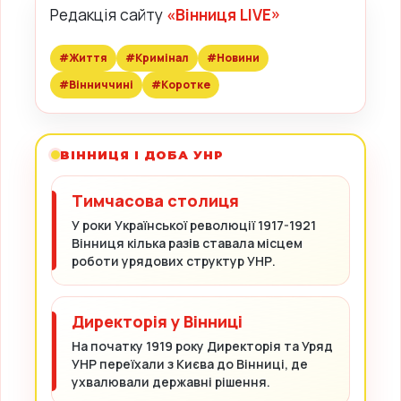
Редакція сайту
«Вінниця LIVE»
#Життя
#Кримінал
#Новини
#Вінниччині
#Коротке
ВІННИЦЯ І ДОБА УНР
Тимчасова столиця
У роки Української революції 1917-1921
Вінниця кілька разів ставала місцем
роботи урядових структур УНР.
Директорія у Вінниці
На початку 1919 року Директорія та Уряд
УНР переїхали з Києва до Вінниці, де
ухвалювали державні рішення.