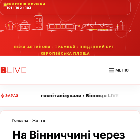
ЕКСТРЕНІ СЛУЖБИ
101 · 102 · 103
В
LIVE
МЕНЮ
італізували • Вінниця LIVE стежить за головними подія
ЗАРАЗ
Головна
Життя
На Вінниччині через