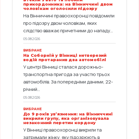
прикордонника: на Вінниччині двом
чоловікам оголосили підозру
На Вінниччині правоохоронці повідомили
про підозру двом чоловікам, яких
слідство вважає причетними до нападу...
05.08.2026
ВИБРАНЕ
На Соборній у Вінниці нетверезий
водій протаранив два автомобілі
У центрі Вінниці сталася дорожньо-
транспортна пригода за участю трьох
автомобілів. За попередніми даними, 22-
річний...
05.08.2026
ВИБРАНЕ
До 9 років ув’язнення: на Вінниччині
викрили групу, яка організовувала
незаконний перетин кордону
У Вінниці правоохоронці викрили та
затримали жінку, яку підозрюють в