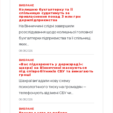
ВИБРАНЕ
Колишню бухгалтерку та її
спільницю судитимуть за
привласнення понад 3 млн грн
держпідприємства
На Вінниччині слідчі завершили
розслідування щодо колишньої головної
бухгалтерки підприємства та її спільниці,
яких...
08.08.2026
ВИБРАНЕ
«Вас підозрюють у держзраді»:
шахраї на Вінниччині маскуються
під співробітників СБУ та вимагають
гроші
Шахраї вигадали нову схему
психологічного тиску на громадян —
телефонують від імені СБУ чи...
06.08.2026
ВИБРАНЕ
Втекли з авто та побили