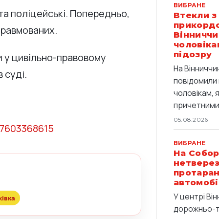
ВИБРАНЕ
та поліцейські. Попередньо,
Втекли з
прикордо
травмованих.
Вінниччи
чоловіка
підозру
и у цивільно-правовому
На Вінниччи
 суді.
повідомили 
чоловікам, 
причетними 
05.08.2026
77603368615
ВИБРАНЕ
На Собор
нетверез
протаран
автомобі
У центрі Він
івка
дорожньо-т