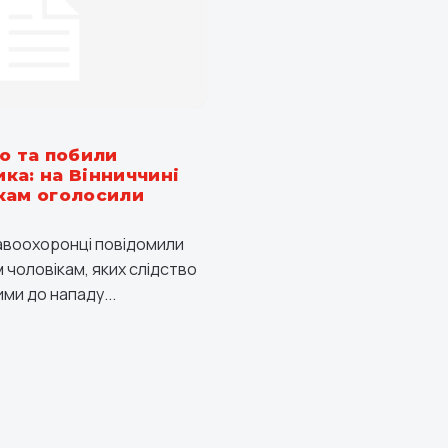
о та побили
ка: на Вінниччині
кам оголосили
равоохоронці повідомили
 чоловікам, яких слідство
ми до нападу...