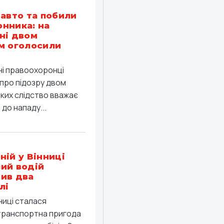
 авто та побили
нника: на
ні двом
м оголосили
ні правоохоронці
про підозру двом
яких слідство вважає
до нападу...
ній у Вінниці
ий водій
ив два
лі
ниці сталася
ранспортна пригода