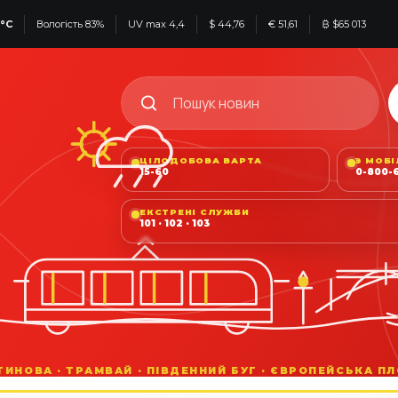
7°C
Вологість 83%
UV max 4,4
$ 44,76
€ 51,61
₿ $65 013
ЦІЛОДОБОВА ВАРТА
З МОБ
15-60
0-800-6
ЕКСТРЕНІ СЛУЖБИ
101 · 102 · 103