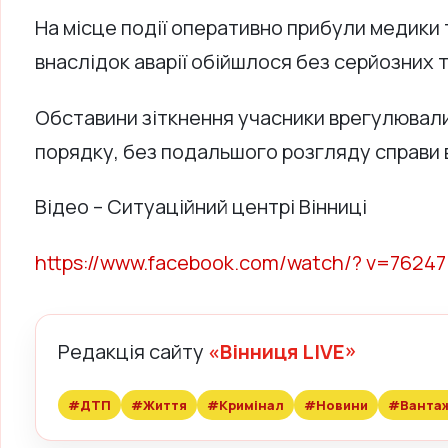
На місце події оперативно прибули медики 
внаслідок аварії обійшлося без серйозних 
Обставини зіткнення учасники врегулювал
порядку, без подальшого розгляду справи в
Відео – Ситуаційний центрі Вінниці
https://www.facebook.com/watch/? v=7624
Редакція сайту
«Вінниця LIVE»
#ДТП
#Життя
#Кримінал
#Новини
#Вантаж