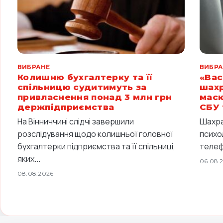
ВИБРАНЕ
ВИБРА
Колишню бухгалтерку та її
«Вас
спільницю судитимуть за
шахр
привласнення понад 3 млн грн
маск
держпідприємства
СБУ 
На Вінниччині слідчі завершили
Шахра
розслідування щодо колишньої головної
психо
бухгалтерки підприємства та її спільниці,
телефо
яких...
06.08.
08.08.2026