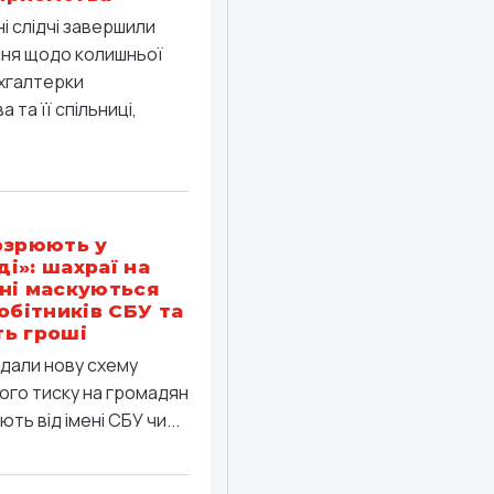
ні слідчі завершили
ння щодо колишньої
хгалтерки
 та її спільниці,
озрюють у
і»: шахраї на
ні маскуються
робітників СБУ та
ь гроші
дали нову схему
ого тиску на громадян
ть від імені СБУ чи...