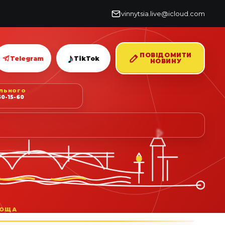
vinnytsia.live@icloud.com
♪
ПОВІДОМИТИ
Telegram
TikTok
НОВИНУ
ІЛЬНОГО
0-15-60