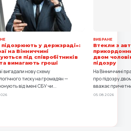
НЕ
ВИБРАНЕ
 підозрюють у держзраді»:
Втекли з авт
аї на Вінниччині
прикордонни
уються під співробітників
двом чолові
та вимагають гроші
підозру
ї вигадали нову схему
На Вінниччині п
логічного тиску на громадян —
про підозру двом
нують від імені СБУ чи...
вважає причетни
2026
05.08.2026