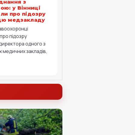
днання з
ою: у Вінниці
ли про підозру
цю медзакладу
равоохоронці
про підозру
директора одного з
 медичних закладів,