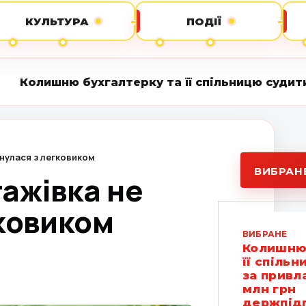
КУЛЬТУРА
ПОДІЇ
хгалтерку та її спільницю судитимуть за прив
инулася з легковиком
ВИБРАН
тажівка не
ковиком
ВИБРАНЕ
Колишню 
її спіль
за привл
млн грн
держпід