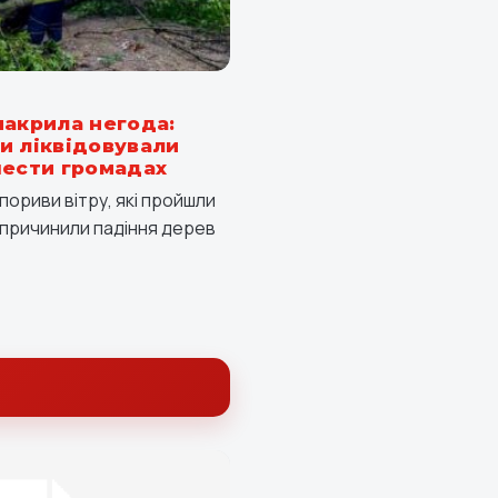
накрила негода:
и ліквідовували
шести громадах
пориви вітру, які пройшли
спричинили падіння дерев