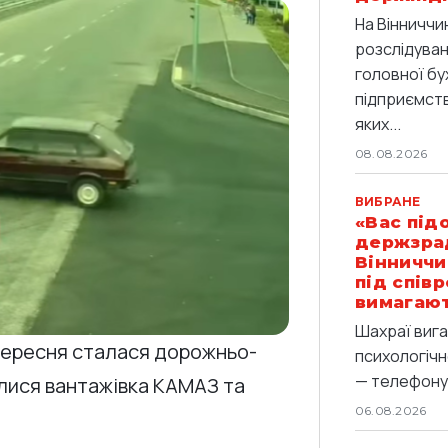
На Вінниччи
розслідува
головної бу
підприємства
яких...
08.08.2026
ВИБРАНЕ
«Вас під
держзрад
Вінниччи
під спів
вимагают
Шахраї вига
 вересня сталася дорожньо-
психологічн
— телефоную
улися вантажівка КАМАЗ та
06.08.2026