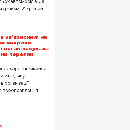
рьох автомобілів. За
 даними, 22-річний...
в ув’язнення: на
ні викрили
ка організовувала
ий перетин
равоохоронці викрили
 жінку, яку
в організації
о переправлення
я