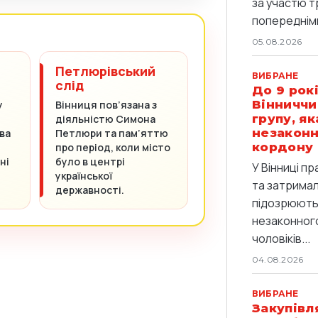
за участю т
попередніми
05.08.2026
Петлюрівський
ВИБРАНЕ
слід
До 9 рокі
Вінниччи
у
Вінниця пов’язана з
групу, я
діяльністю Симона
незаконн
ва
Петлюри та пам’яттю
кордону
про період, коли місто
ні
було в центрі
У Вінниці п
української
та затримали
державності.
підозрюють 
незаконног
чоловіків...
04.08.2026
ВИБРАНЕ
Закупівл