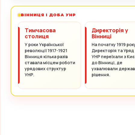
ВІННИЦЯ І ДОБА УНР
Тимчасова
Директорія у
столиця
Вінниці
У роки Української
На початку 1919 рок
революції 1917-1921
Директорія та Уряд
Вінниця кілька разів
УНР переїхали з Киє
ставала місцем роботи
до Вінниці, де
урядових структур
ухвалювали держав
УНР.
рішення.