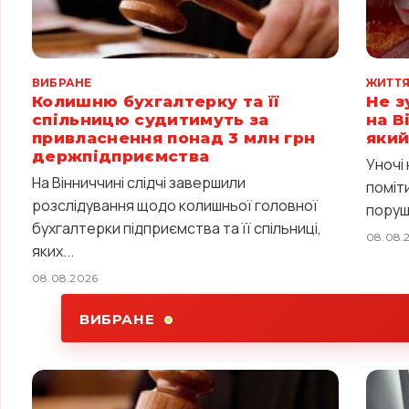
ВИБРАНЕ
ЖИТТ
Колишню бухгалтерку та її
Не з
спільницю судитимуть за
на В
привласнення понад 3 млн грн
який
держпідприємства
Уночі
На Вінниччині слідчі завершили
поміт
розслідування щодо колишньої головної
поруш
бухгалтерки підприємства та її спільниці,
08.08.
яких...
08.08.2026
ВИБРАНЕ