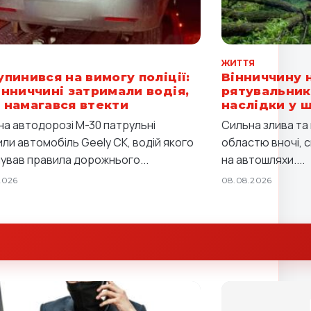
Я
ЖИТТЯ
упинився на вимогу поліції:
Вінниччину 
інниччині затримали водія,
рятувальник
 намагався втекти
наслідки у 
 на автодорозі М-30 патрульні
Сильна злива та 
или автомобіль Geely CK, водій якого
областю вночі, 
ував правила дорожнього...
на автошляхи....
2026
08.08.2026