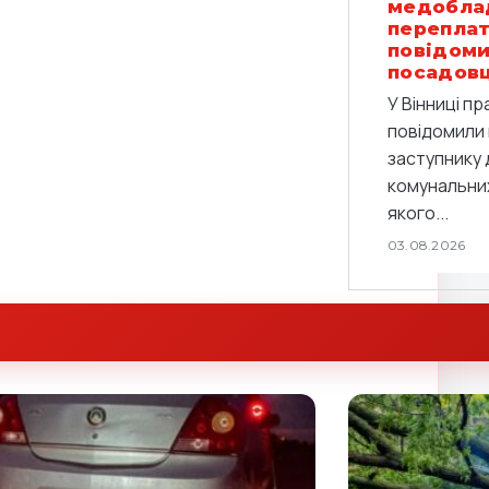
медобла
переплат
повідоми
посадов
У Вінниці п
повідомили 
заступнику 
комунальних
якого...
03.08.2026