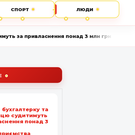
СПОРТ
ЛЮДИ
ласнення понад 3 млн грн держпідприємства • В
Е
бухгалтерку та
ницю судитимуть
аснення понад 3
приємства