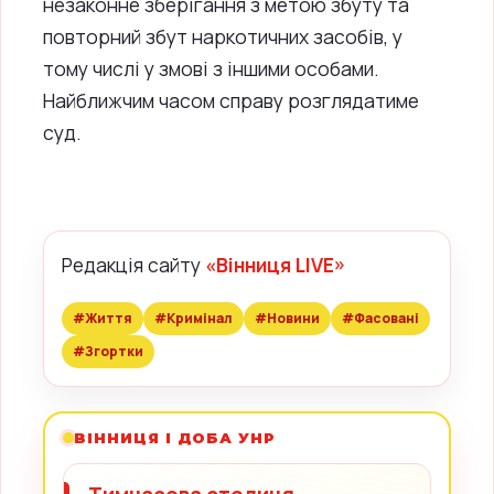
незаконне зберігання з метою збуту та
повторний збут наркотичних засобів, у
тому числі у змові з іншими особами.
Найближчим часом справу розглядатиме
суд.
Редакція сайту
«Вінниця LIVE»
#Життя
#Кримінал
#Новини
#Фасовані
#Згортки
ВІННИЦЯ І ДОБА УНР
Тимчасова столиця