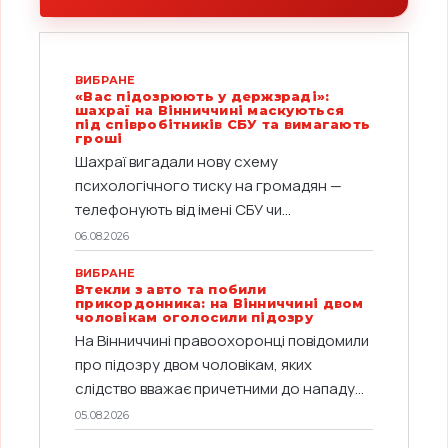
ВИБРАНЕ
«Вас підозрюють у держзраді»:
шахраї на Вінниччині маскуються
під співробітників СБУ та вимагають
гроші
Шахраї вигадали нову схему
психологічного тиску на громадян —
телефонують від імені СБУ чи...
06.08.2026
ВИБРАНЕ
Втекли з авто та побили
прикордонника: на Вінниччині двом
чоловікам оголосили підозру
На Вінниччині правоохоронці повідомили
про підозру двом чоловікам, яких
слідство вважає причетними до нападу...
05.08.2026