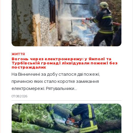
ЖИТТЯ
Вогонь через електромережу: у Ямполі та
Турбівській громаді ліквідували пожежі без
постраждалих
На Вінниччині за добу сталося дві пожежі,
причиною яких стало коротке замикання
електромережі. Рятувальники...
07.08.2026