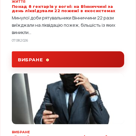
ЖИТТЯ
Понад 8 гектарів у вогні: на Вінниччині за
день ліквідували 22 пожежі в екосистемах
Минулої доби рятувальники Вінниччини 22 рази
виїжджали на ліквідацію пожеж, більшість із яких
виникли...
07.08.2026
ВИБРАНЕ
ВИБРАНЕ