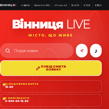
ВІННИЦЯ
☀
20°C
Вологість 95%
UV max 4,5
$ 44,76
€ 51,61
₿ $64 852
Вінниця
LIVE
МІСТО, ЩО ЖИВЕ
♪
ПОВІДОМИТИ
НОВИНУ
ЦІЛОДОБОВА ВАРТА
15-60
З МОБІЛЬНОГО
0-800-60-15-60