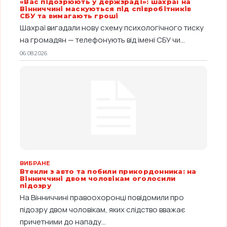
«Вас підозрюють у держзраді»: шахраї на
Вінниччині маскуються під співробітників
СБУ та вимагають гроші
Шахраї вигадали нову схему психологічного тиску
на громадян — телефонують від імені СБУ чи...
06.08.2026
ВИБРАНЕ
Втекли з авто та побили прикордонника: на
Вінниччині двом чоловікам оголосили
підозру
На Вінниччині правоохоронці повідомили про
підозру двом чоловікам, яких слідство вважає
причетними до нападу...