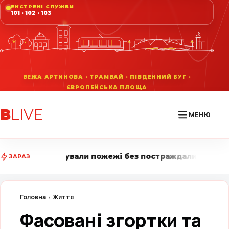
ЕКСТРЕНІ СЛУЖБИ
101 · 102 · 103
В
LIVE
МЕНЮ
 пожежі без постраждалих • Вінниця LIVE стежить за 
ЗАРАЗ
Головна
Життя
Фасовані згортки та