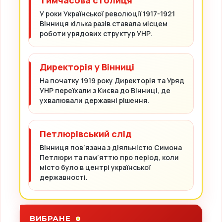
У роки Української революції 1917-1921
Вінниця кілька разів ставала місцем
роботи урядових структур УНР.
Директорія у Вінниці
На початку 1919 року Директорія та Уряд
УНР переїхали з Києва до Вінниці, де
ухвалювали державні рішення.
Петлюрівський слід
Вінниця пов’язана з діяльністю Симона
Петлюри та пам’яттю про період, коли
місто було в центрі української
державності.
ВИБРАНЕ