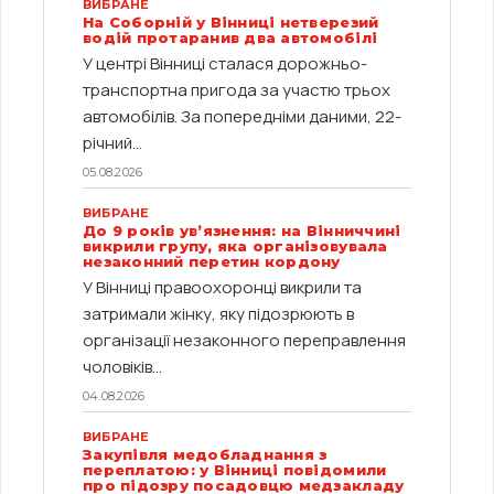
ВИБРАНЕ
На Соборній у Вінниці нетверезий
водій протаранив два автомобілі
У центрі Вінниці сталася дорожньо-
транспортна пригода за участю трьох
автомобілів. За попередніми даними, 22-
річний...
05.08.2026
ВИБРАНЕ
До 9 років ув’язнення: на Вінниччині
викрили групу, яка організовувала
незаконний перетин кордону
У Вінниці правоохоронці викрили та
затримали жінку, яку підозрюють в
організації незаконного переправлення
чоловіків...
04.08.2026
ВИБРАНЕ
Закупівля медобладнання з
переплатою: у Вінниці повідомили
про підозру посадовцю медзакладу