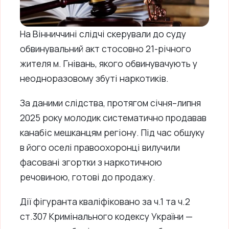
На Вінниччині слідчі скерували до суду
обвинувальний акт стосовно 21-річного
жителя м. Гнівань, якого обвинувачують у
неодноразовому збуті наркотиків.
За даними слідства, протягом січня–липня
2025 року молодик систематично продавав
канабіс мешканцям регіону. Під час обшуку
в його оселі правоохоронці вилучили
фасовані згортки з наркотичною
речовиною, готові до продажу.
Дії фігуранта кваліфіковано за ч.1 та ч.2
ст.307 Кримінального кодексу України —