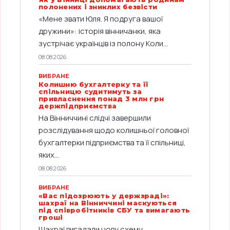
полонених і зниклих безвісти
«Мене звати Юля. Я подруга вашої
дружини»: історія вінничанки, яка
зустрічає українців із полону Коли...
08.08.2026
ВИБРАНЕ
Колишню бухгалтерку та її
спільницю судитимуть за
привласнення понад 3 млн грн
держпідприємства
На Вінниччині слідчі завершили
розслідування щодо колишньої головної
бухгалтерки підприємства та її спільниці,
яких...
08.08.2026
ВИБРАНЕ
«Вас підозрюють у держзраді»:
шахраї на Вінниччині маскуються
під співробітників СБУ та вимагають
гроші
Шахраї вигадали нову схему