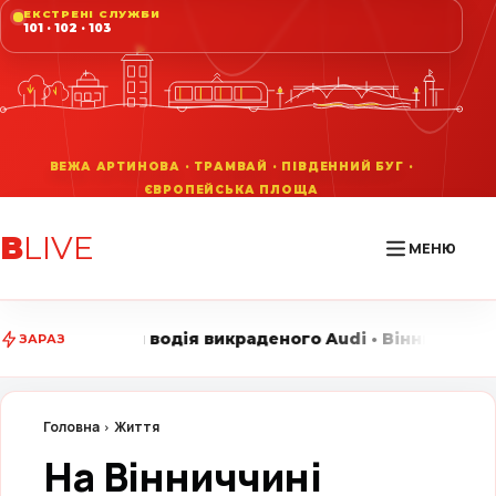
ЕКСТРЕНІ СЛУЖБИ
101 · 102 · 103
В
LIVE
МЕНЮ
я викраденого Audi • Вінниця LIVE стежить за головн
ЗАРАЗ
Головна
Життя
На Вінниччині