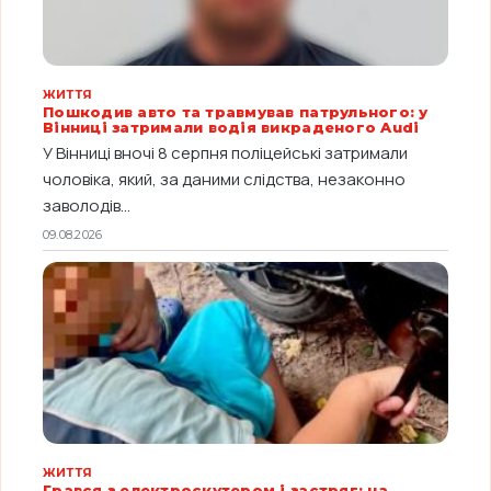
ЖИТТЯ
Пошкодив авто та травмував патрульного: у
Вінниці затримали водія викраденого Audi
У Вінниці вночі 8 серпня поліцейські затримали
чоловіка, який, за даними слідства, незаконно
заволодів...
09.08.2026
ЖИТТЯ
Грався з електроскутером і застряг: на