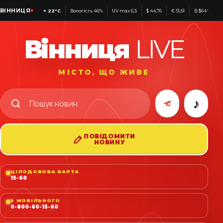
ВІННИЦЯ
☀
22°C
Вологість 46%
UV max 6,5
$ 44,76
€ 51,61
₿ $64 929
Вінниця
LIVE
МІСТО, ЩО ЖИВЕ
♪
ПОВІДОМИТИ
НОВИНУ
ЦІЛОДОБОВА ВАРТА
15-60
З МОБІЛЬНОГО
0-800-60-15-60