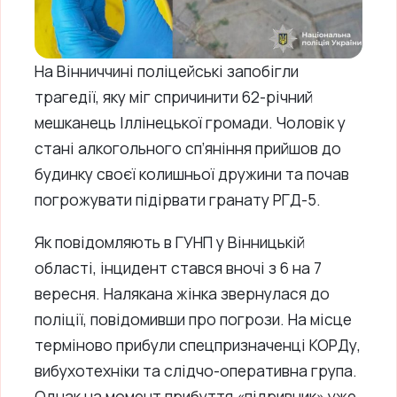
На Вінниччині поліцейські запобігли
трагедії, яку міг спричинити 62-річний
мешканець Іллінецької громади. Чоловік у
стані алкогольного сп’яніння прийшов до
будинку своєї колишньої дружини та почав
погрожувати підірвати гранату РГД-5.
Як повідомляють в ГУНП у Вінницькій
області, інцидент стався вночі з 6 на 7
вересня. Налякана жінка звернулася до
поліції, повідомивши про погрози. На місце
терміново прибули спецпризначенці КОРДу,
вибухотехніки та слідчо-оперативна група.
Однак на момент прибуття «підривник» уже