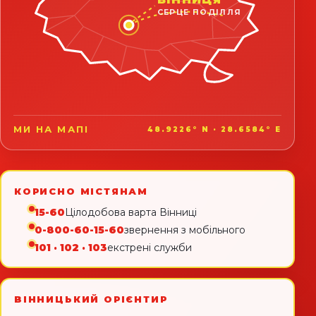
СЕРЦЕ ПОДІЛЛЯ
МИ НА МАПІ
48.9226° N · 28.6584° E
КОРИСНО МІСТЯНАМ
15-60
Цілодобова варта Вінниці
0-800-60-15-60
звернення з мобільного
101 · 102 · 103
екстрені служби
ВІННИЦЬКИЙ ОРІЄНТИР