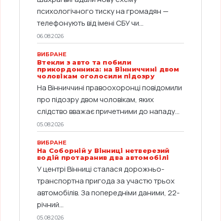
психологічного тиску на громадян —
телефонують від імені СБУ чи...
06.08.2026
ВИБРАНЕ
Втекли з авто та побили
прикордонника: на Вінниччині двом
чоловікам оголосили підозру
На Вінниччині правоохоронці повідомили
про підозру двом чоловікам, яких
слідство вважає причетними до нападу...
05.08.2026
ВИБРАНЕ
На Соборній у Вінниці нетверезий
водій протаранив два автомобілі
У центрі Вінниці сталася дорожньо-
транспортна пригода за участю трьох
автомобілів. За попередніми даними, 22-
річний...
05.08.2026