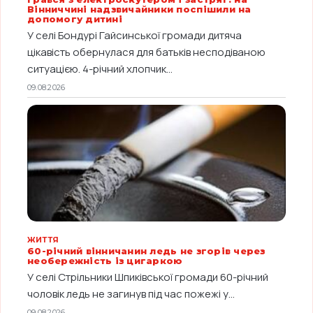
Вінниччині надзвичайники поспішили на
допомогу дитині
У селі Бондурі Гайсинської громади дитяча
цікавість обернулася для батьків несподіваною
ситуацією. 4-річний хлопчик...
09.08.2026
ЖИТТЯ
60-річний вінничанин ледь не згорів через
необережність із цигаркою
У селі Стрільники Шпиківської громади 60-річний
чоловік ледь не загинув під час пожежі у...
09.08.2026