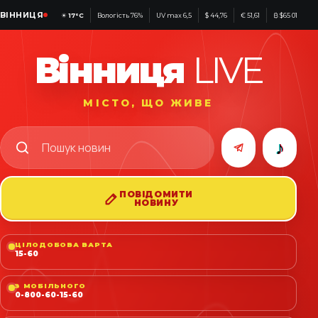
ВІННИЦЯ
☀
17°C
Вологість 76%
UV max 6,5
$ 44,76
€ 51,61
₿ $65 017
Вінниця
LIVE
МІСТО, ЩО ЖИВЕ
♪
ПОВІДОМИТИ
НОВИНУ
ЦІЛОДОБОВА ВАРТА
15-60
З МОБІЛЬНОГО
0-800-60-15-60