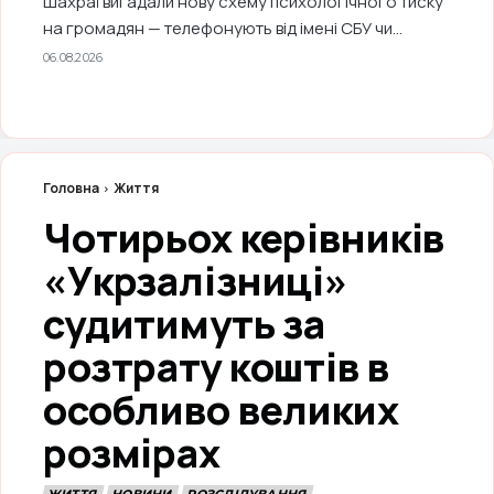
Шахраї вигадали нову схему психологічного тиску
на громадян — телефонують від імені СБУ чи...
06.08.2026