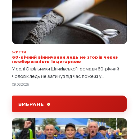
ЖИТТЯ
60-річний вінничанин ледь не згорів через
необережність із цигаркою
У селі Стрільники Шпиківської громади 60-річний
чоловік ледь не загинув під час пожежі у...
09.08.2026
ВИБРАНЕ