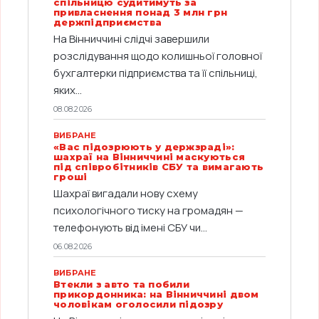
спільницю судитимуть за
привласнення понад 3 млн грн
держпідприємства
На Вінниччині слідчі завершили
розслідування щодо колишньої головної
бухгалтерки підприємства та її спільниці,
яких...
08.08.2026
ВИБРАНЕ
«Вас підозрюють у держзраді»:
шахраї на Вінниччині маскуються
під співробітників СБУ та вимагають
гроші
Шахраї вигадали нову схему
психологічного тиску на громадян —
телефонують від імені СБУ чи...
06.08.2026
ВИБРАНЕ
Втекли з авто та побили
прикордонника: на Вінниччині двом
чоловікам оголосили підозру