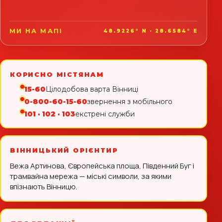
МИ НА МАПІ
48.9226° N · 28.6584° E
КОРИСНО МІСТЯНАМ
15-60
Цілодобова варта Вінниці
0-800-60-15-60
звернення з мобільного
101 · 102 · 103
екстрені служби
ВІННИЦЬКИЙ ОРІЄНТИР
Вежа Артинова, Європейська площа, Південний Буг і
трамвайна мережа — міські символи, за якими
впізнають Вінницю.