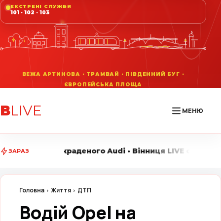
ЕКСТРЕНІ СЛУЖБИ
101 · 102 · 103
В
LIVE
МЕНЮ
го Audi • Вінниця LIVE стежить за головними подіями
ЗАРАЗ
Головна
Життя
ДТП
Водій Opel на