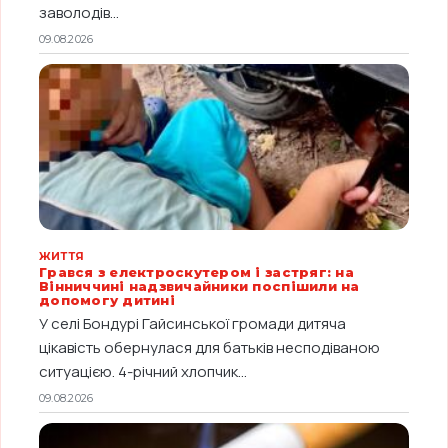
заволодів...
09.08.2026
ЖИТТЯ
Грався з електроскутером і застряг: на
Вінниччині надзвичайники поспішили на
допомогу дитині
У селі Бондурі Гайсинської громади дитяча
цікавість обернулася для батьків несподіваною
ситуацією. 4-річний хлопчик...
09.08.2026