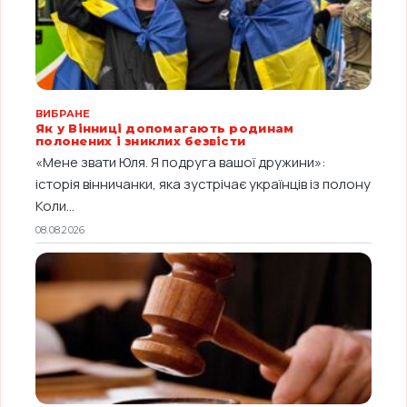
ВИБРАНЕ
Як у Вінниці допомагають родинам
полонених і зниклих безвісти
«Мене звати Юля. Я подруга вашої дружини»:
історія вінничанки, яка зустрічає українців із полону
Коли...
08.08.2026