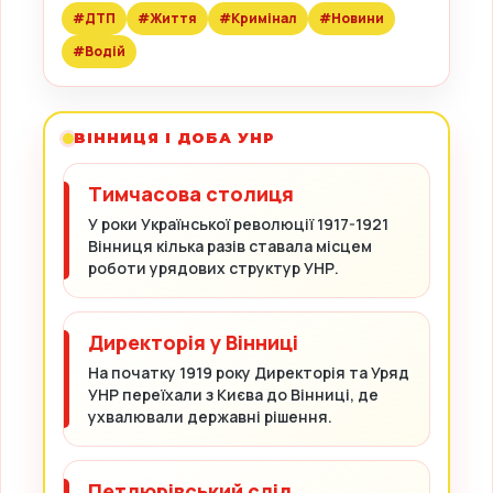
#ДТП
#Життя
#Кримінал
#Новини
#Водій
ВІННИЦЯ І ДОБА УНР
Тимчасова столиця
У роки Української революції 1917-1921
Вінниця кілька разів ставала місцем
роботи урядових структур УНР.
Директорія у Вінниці
На початку 1919 року Директорія та Уряд
УНР переїхали з Києва до Вінниці, де
ухвалювали державні рішення.
Петлюрівський слід