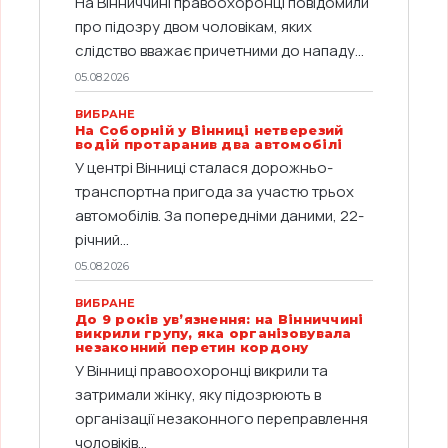
На Вінниччині правоохоронці повідомили
про підозру двом чоловікам, яких
слідство вважає причетними до нападу...
05.08.2026
ВИБРАНЕ
На Соборній у Вінниці нетверезий
водій протаранив два автомобілі
У центрі Вінниці сталася дорожньо-
транспортна пригода за участю трьох
автомобілів. За попередніми даними, 22-
річний...
05.08.2026
ВИБРАНЕ
До 9 років ув’язнення: на Вінниччині
викрили групу, яка організовувала
незаконний перетин кордону
У Вінниці правоохоронці викрили та
затримали жінку, яку підозрюють в
організації незаконного переправлення
чоловіків...