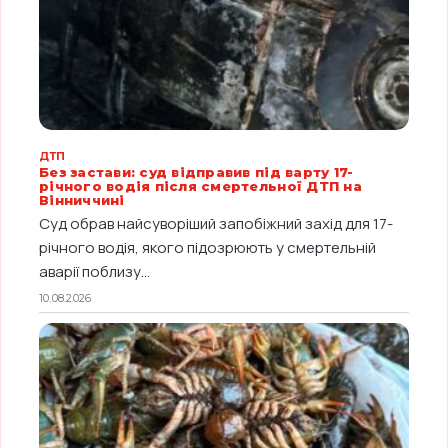
ДТП
Без застави: суд відправив під варту 17-
річного водія після смертельної ДТП на
Вінниччині
Суд обрав найсуворіший запобіжний захід для 17-
річного водія, якого підозрюють у смертельній
аварії поблизу...
10.08.2026