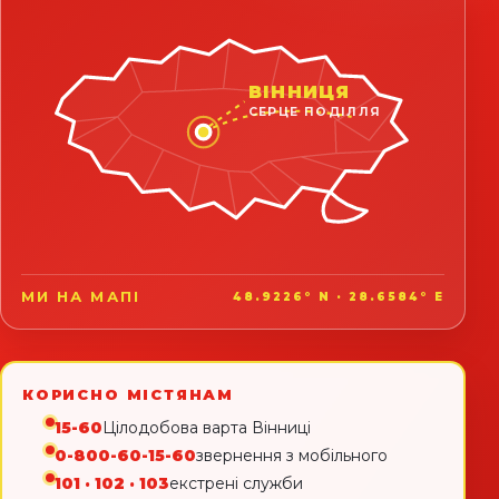
ВІННИЦЯ
СЕРЦЕ ПОДІЛЛЯ
МИ НА МАПІ
48.9226° N · 28.6584° E
КОРИСНО МІСТЯНАМ
15-60
Цілодобова варта Вінниці
0-800-60-15-60
звернення з мобільного
101 · 102 · 103
екстрені служби