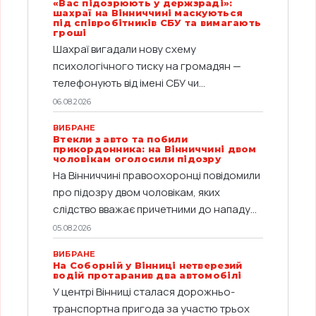
«Вас підозрюють у держзраді»:
шахраї на Вінниччині маскуються
під співробітників СБУ та вимагають
гроші
Шахраї вигадали нову схему
психологічного тиску на громадян —
телефонують від імені СБУ чи...
06.08.2026
ВИБРАНЕ
Втекли з авто та побили
прикордонника: на Вінниччині двом
чоловікам оголосили підозру
На Вінниччині правоохоронці повідомили
про підозру двом чоловікам, яких
слідство вважає причетними до нападу...
05.08.2026
ВИБРАНЕ
На Соборній у Вінниці нетверезий
водій протаранив два автомобілі
У центрі Вінниці сталася дорожньо-
транспортна пригода за участю трьох