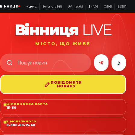
ВІННИЦЯ
☀
20°C
Вологість 64%
UV max 6,5
$ 44,76
€ 51,61
₿ $65 198
Вінниця
LIVE
МІСТО, ЩО ЖИВЕ
♪
ПОВІДОМИТИ
НОВИНУ
ЦІЛОДОБОВА ВАРТА
15-60
З МОБІЛЬНОГО
0-800-60-15-60