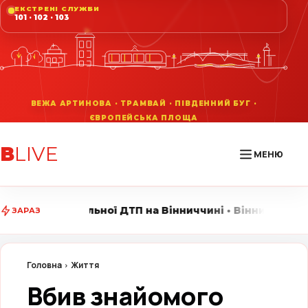
ЕКСТРЕНІ СЛУЖБИ
101 · 102 · 103
В
LIVE
МЕНЮ
ї ДТП на Вінниччині • Вінниця LIVE стежить за головн
ЗАРАЗ
Головна
Життя
Вбив знайомого