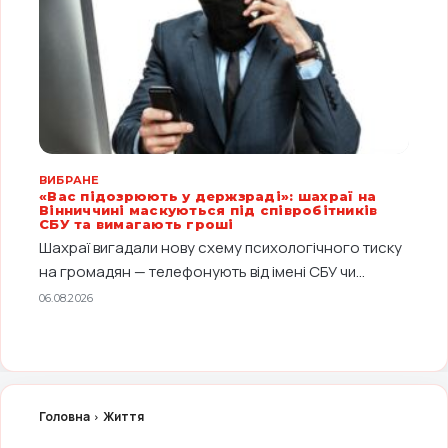
ВИБРАНЕ
«Вас підозрюють у держзраді»: шахраї на
Вінниччині маскуються під співробітників
СБУ та вимагають гроші
Шахраї вигадали нову схему психологічного тиску
на громадян — телефонують від імені СБУ чи...
06.08.2026