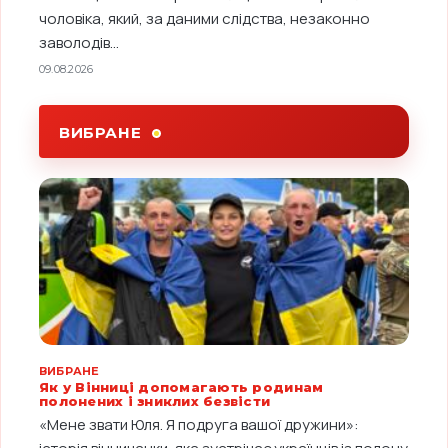
чоловіка, який, за даними слідства, незаконно
заволодів...
09.08.2026
ВИБРАНЕ
ВИБРАНЕ
Як у Вінниці допомагають родинам
полонених і зниклих безвісти
«Мене звати Юля. Я подруга вашої дружини»: