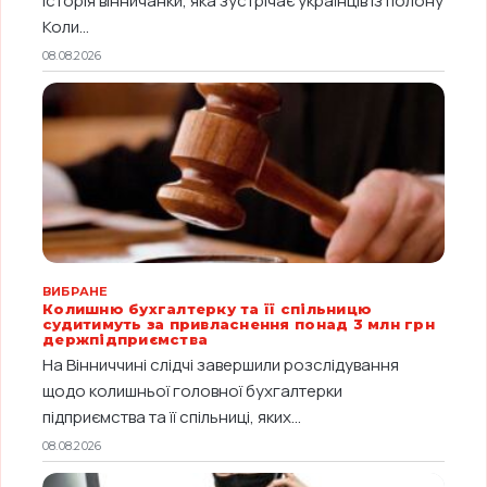
історія вінничанки, яка зустрічає українців із полону
Коли...
08.08.2026
ВИБРАНЕ
Колишню бухгалтерку та її спільницю
судитимуть за привласнення понад 3 млн грн
держпідприємства
На Вінниччині слідчі завершили розслідування
щодо колишньої головної бухгалтерки
підприємства та її спільниці, яких...
08.08.2026