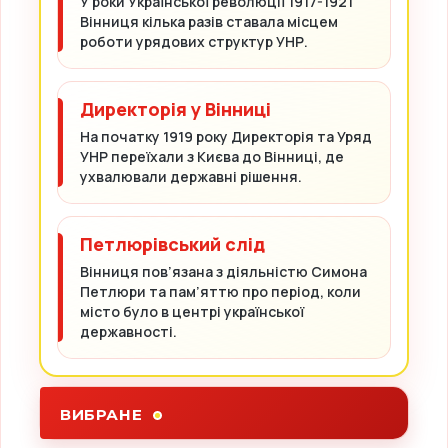
У роки Української революції 1917-1921
Вінниця кілька разів ставала місцем
роботи урядових структур УНР.
Директорія у Вінниці
На початку 1919 року Директорія та Уряд
УНР переїхали з Києва до Вінниці, де
ухвалювали державні рішення.
Петлюрівський слід
Вінниця пов’язана з діяльністю Симона
Петлюри та пам’яттю про період, коли
місто було в центрі української
державності.
ВИБРАНЕ