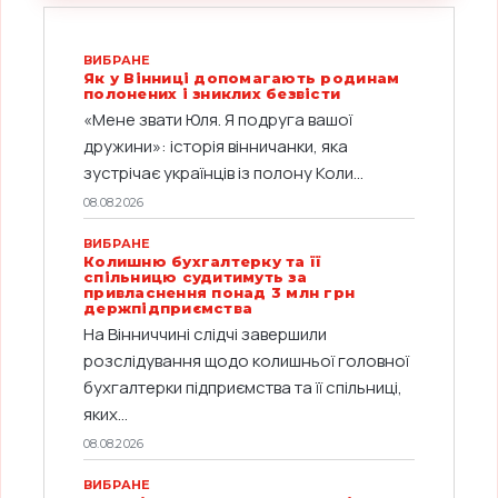
ВИБРАНЕ
Як у Вінниці допомагають родинам
полонених і зниклих безвісти
«Мене звати Юля. Я подруга вашої
дружини»: історія вінничанки, яка
зустрічає українців із полону Коли...
08.08.2026
ВИБРАНЕ
Колишню бухгалтерку та її
спільницю судитимуть за
привласнення понад 3 млн грн
держпідприємства
На Вінниччині слідчі завершили
розслідування щодо колишньої головної
бухгалтерки підприємства та її спільниці,
яких...
08.08.2026
ВИБРАНЕ