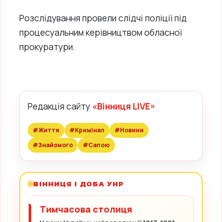
Розслідування провели слідчі поліції під
процесуальним керівництвом обласної
прокуратури.
Редакція сайту
«Вінниця LIVE»
#Життя
#Кримінал
#Новини
#Знайомого
#Сапою
ВІННИЦЯ І ДОБА УНР
Тимчасова столиця