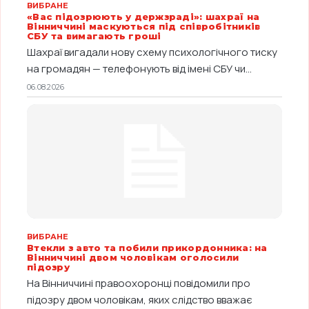
ВИБРАНЕ
«Вас підозрюють у держзраді»: шахраї на
Вінниччині маскуються під співробітників
СБУ та вимагають гроші
Шахраї вигадали нову схему психологічного тиску
на громадян — телефонують від імені СБУ чи...
06.08.2026
ВИБРАНЕ
Втекли з авто та побили прикордонника: на
Вінниччині двом чоловікам оголосили
підозру
На Вінниччині правоохоронці повідомили про
підозру двом чоловікам, яких слідство вважає