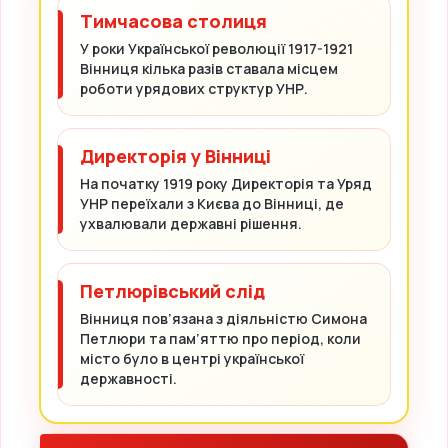
Тимчасова столиця
У роки Української революції 1917-1921
Вінниця кілька разів ставала місцем
роботи урядових структур УНР.
Директорія у Вінниці
На початку 1919 року Директорія та Уряд
УНР переїхали з Києва до Вінниці, де
ухвалювали державні рішення.
Петлюрівський слід
Вінниця пов’язана з діяльністю Симона
Петлюри та пам’яттю про період, коли
місто було в центрі української
державності.