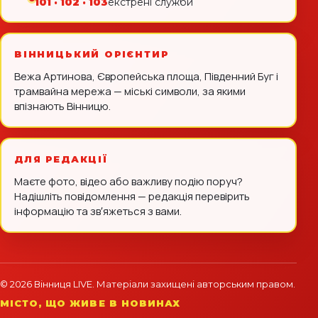
101 · 102 · 103
екстрені служби
ВІННИЦЬКИЙ ОРІЄНТИР
Вежа Артинова, Європейська площа, Південний Буг і
трамвайна мережа — міські символи, за якими
впізнають Вінницю.
ДЛЯ РЕДАКЦІЇ
Маєте фото, відео або важливу подію поруч?
Надішліть повідомлення — редакція перевірить
інформацію та звʼяжеться з вами.
© 2026 Вінниця LIVE. Матеріали захищені авторським правом.