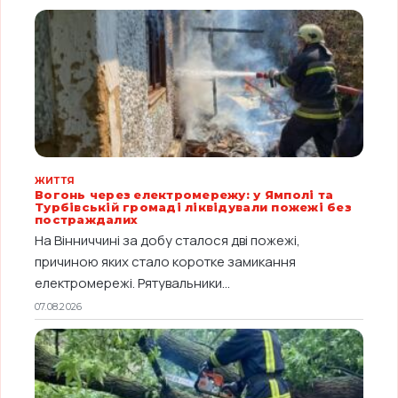
ЖИТТЯ
Вогонь через електромережу: у Ямполі та
Турбівській громаді ліквідували пожежі без
постраждалих
На Вінниччині за добу сталося дві пожежі,
причиною яких стало коротке замикання
електромережі. Рятувальники...
07.08.2026