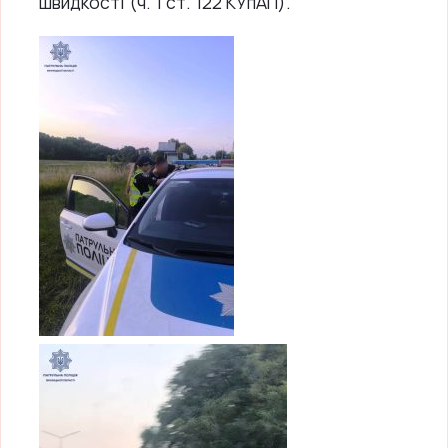
швидкості (ч. 1 ст. 122 КУпАП).