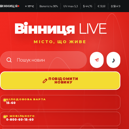
ВІННИЦЯ
☀
17°C
Вологість 90%
UV max 5,3
$ 44,76
€ 51,61
₿ $64 951
Вінниця
LIVE
МІСТО, ЩО ЖИВЕ
♪
ПОВІДОМИТИ
НОВИНУ
ЦІЛОДОБОВА ВАРТА
15-60
З МОБІЛЬНОГО
0-800-60-15-60