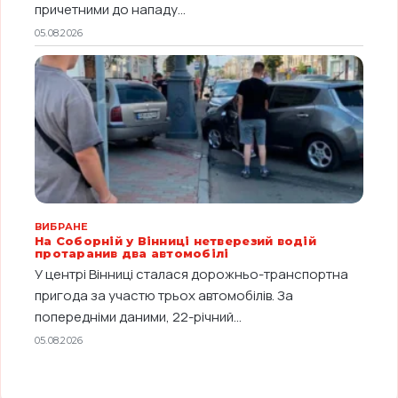
причетними до нападу...
05.08.2026
ВИБРАНЕ
На Соборній у Вінниці нетверезий водій
протаранив два автомобілі
У центрі Вінниці сталася дорожньо-транспортна
пригода за участю трьох автомобілів. За
попередніми даними, 22-річний...
05.08.2026