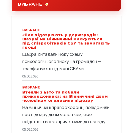
ВИБРАНЕ
ВИБРАНЕ
«Вас підозрюють у держзраді»:
шахраї на Вінниччині маскуються
під співробітників СБУ та вимагають
гроші
Шахраї вигадали нову схему
психологічного тиску на громадян —
телефонують від імені СБУ чи...
06.08.2026
ВИБРАНЕ
Втекли з авто та побили
прикордонника: на Вінниччині двом
чоловікам оголосили підозру
На Вінниччині правоохоронці повідомили
про підозру двом чоловікам, яких
слідство вважає причетними до нападу...
05.08.2026