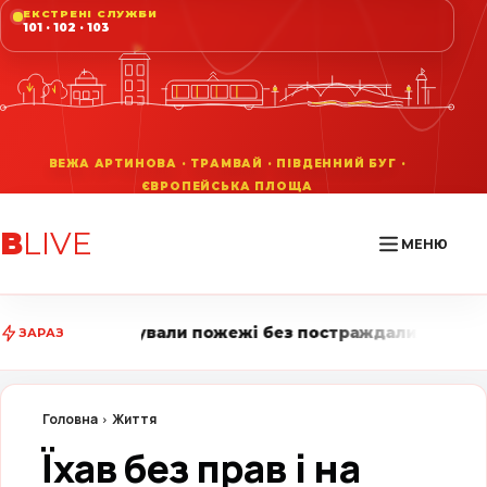
ЕКСТРЕНІ СЛУЖБИ
101 · 102 · 103
В
LIVE
МЕНЮ
али пожежі без постраждалих • Вінниця LIVE стежить 
ЗАРАЗ
Головна
Життя
Їхав без прав і на