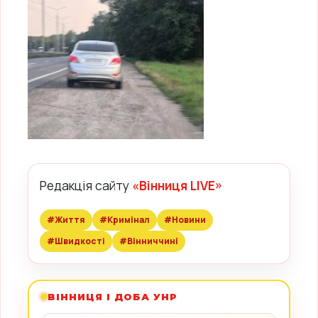
Редакція сайту
«Вінниця LIVE»
#Життя
#Кримінал
#Новини
#Швидкості
#Вінниччині
ВІННИЦЯ І ДОБА УНР