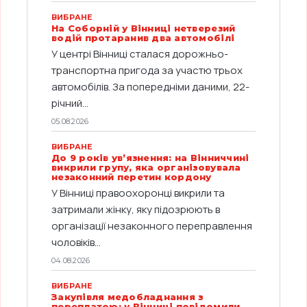
ВИБРАНЕ
На Соборній у Вінниці нетверезий
водій протаранив два автомобілі
У центрі Вінниці сталася дорожньо-
транспортна пригода за участю трьох
автомобілів. За попередніми даними, 22-
річний...
05.08.2026
ВИБРАНЕ
До 9 років ув’язнення: на Вінниччині
викрили групу, яка організовувала
незаконний перетин кордону
У Вінниці правоохоронці викрили та
затримали жінку, яку підозрюють в
організації незаконного переправлення
чоловіків...
04.08.2026
ВИБРАНЕ
Закупівля медобладнання з
переплатою: у Вінниці повідомили