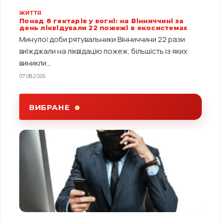
ЖИТТЯ
Понад 8 гектарів у вогні: на Вінниччині за
день ліквідували 22 пожежі в екосистемах
Минулої доби рятувальники Вінниччини 22 рази
виїжджали на ліквідацію пожеж, більшість із яких
виникли...
07.08.2026
ВИБРАНЕ