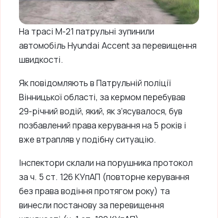
На трасі М-21 патрульні зупинили
автомобіль Hyundai Accent за перевищення
швидкості.
Як повідомляють в Патрульній поліції
Вінницької області, за кермом перебував
29-річний водій, який, як з’ясувалося, був
позбавлений права керування на 5 років і
вже втрапляв у подібну ситуацію.
Інспектори склали на порушника протокол
за ч. 5 ст. 126 КУпАП (повторне керування
без права водіння протягом року) та
винесли постанову за перевищення