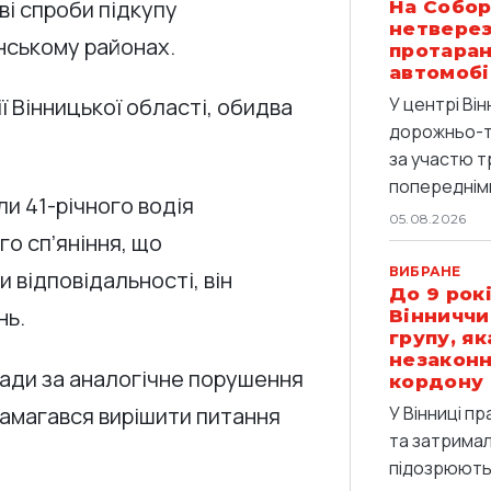
ві спроби підкупу
На Собор
нетверез
нському районах.
протаран
автомобі
У центрі Він
ії Вінницької області, обидва
дорожньо-т
за участю т
попередніми
ли 41-річного водія
05.08.2026
го сп’яніння, що
ВИБРАНЕ
 відповідальності, він
До 9 рокі
нь.
Вінниччи
групу, я
незаконн
мади за аналогічне порушення
кордону
намагався вирішити питання
У Вінниці п
та затримали
підозрюють 