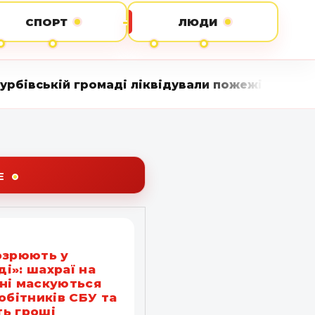
СПОРТ
ЛЮДИ
ромаді ліквідували пожежі без постраждалих • 
Е
озрюють у
і»: шахраї на
ні маскуються
робітників СБУ та
ь гроші