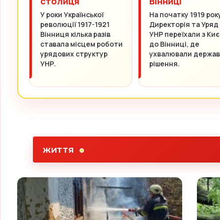
столиця
Вінниці
У роки Української
На початку 1919 рок
революції 1917-1921
Директорія та Уряд
Вінниця кілька разів
УНР переїхали з Киє
ставала місцем роботи
до Вінниці, де
урядових структур
ухвалювали держав
УНР.
рішення.
ЖИТТЯ