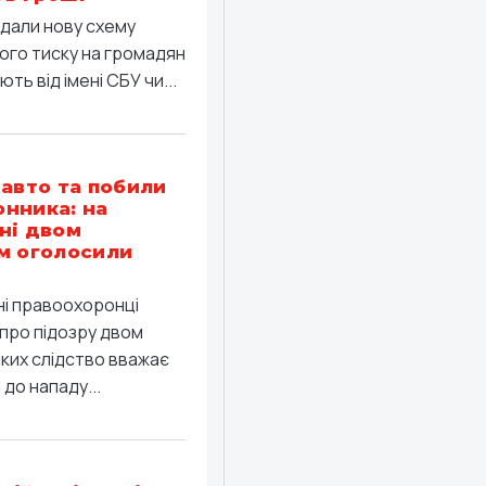
дали нову схему
ого тиску на громадян
ть від імені СБУ чи...
 авто та побили
нника: на
ні двом
м оголосили
ні правоохоронці
про підозру двом
яких слідство вважає
до нападу...