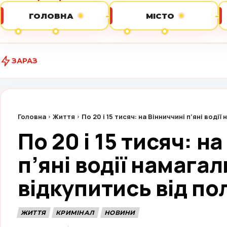
ГОЛОВНА
МІСТО
ЗАРАЗ
Вогонь че
Головна
Життя
По 20 і 15 тисяч: на Вінниччині п’яні водії
По 20 і 15 тисяч: н
п’яні водії намага
відкупитись від пол
ЖИТТЯ
КРИМІНАЛ
НОВИНИ