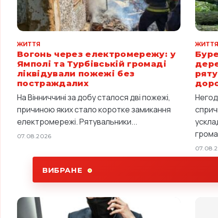
ЖИТТЯ
ЖИТТ
Вогонь через електромережу: у
Буре
Ямполі та Турбівській громаді
дере
ліквідували пожежі без
ряту
постраждалих
дор
На Вінниччині за добу сталося дві пожежі,
Негод
причиною яких стало коротке замикання
сприч
електромережі. Рятувальники...
ускла
громад
07.08.2026
07.08.
ВИБРАНЕ