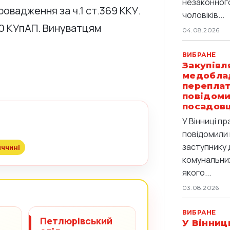
незаконног
ровадження за ч.1 ст.369 ККУ.
чоловіків...
130 КУпАП. Винуватцям
04.08.2026
ВИБРАНЕ
Закупівл
медобла
переплат
повідоми
посадов
У Вінниці п
повідомили 
заступнику 
ччині
комунальних
якого...
03.08.2026
ВИБРАНЕ
Петлюрівський
У Вінниц