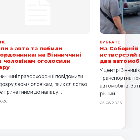
НЕ
ВИБРАНЕ
ли з авто та побили
На Соборній 
ордонника: на Вінниччині
нетверезий 
 чоловікам оголосили
два автомоб
зру
У центрі Вінниц
нниччині правоохоронці повідомили
транспортна при
ідозру двом чоловікам, яких слідство
автомобілів. За 
є причетними до нападу...
річний...
2026
05.08.2026