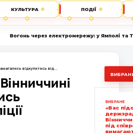
КУЛЬТУРА
ПОДІЇ
рез електромережу: у Ямполі та Турбівській г
 намагались відкупитись від...
ВИБРАН
а Вінниччині
лись
ВИБРАНЕ
іції
«Вас під
держзрад
Вінниччи
під спів
вимагают