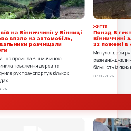
Я
ЖИТТЯ
вій на Вінниччині: у Вінниці
Понад 8 гект
во впало на автомобіль,
Вінниччині з
вальники розчищали
22 пожежі в
оги
Минулої доби ря
а, що пройшла Вінниччиною,
рази виїжджали н
инила повалення дерев та
більшість із яких 
днила рух транспорту в кількох
07.08.2026
ах...
2026