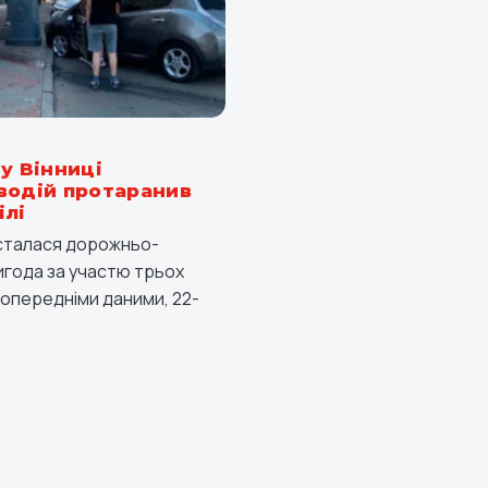
у Вінниці
водій протаранив
ілі
і сталася дорожньо-
года за участю трьох
попередніми даними, 22-