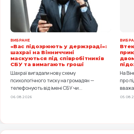
ВИБРАНЕ
ВИБРА
«Вас підозрюють у держзраді»:
Втек
шахраї на Вінниччині
прик
маскуються під співробітників
двом
СБУ та вимагають гроші
підо
Шахраї вигадали нову схему
На Ві
психологічного тиску на громадян —
про п
телефонують від імені СБУ чи...
вважа
06.08.2026
05.08.