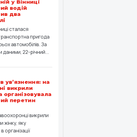
ній у Вінниці
ий водій
ив два
лі
ниці сталася
ранспортна пригода
рьох автомобілів. За
 даними, 22-річний...
в ув’язнення: на
ні викрили
ка організовувала
ий перетин
равоохоронці викрили
 жінку, яку
в організації