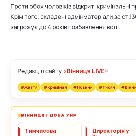
Проти обох чоловіків відкриті кримінальні п
Крім того, складені адмінматеріали за ст.
загрожує до 4 років позбавлення волі.
Редакція сайту
«Вінниця LIVE»
#Життя
#Кримінал
#Новини
#Тисяч
#Вінни
ВІННИЦЯ І ДОБА УНР
Тимчасова
Директорія у