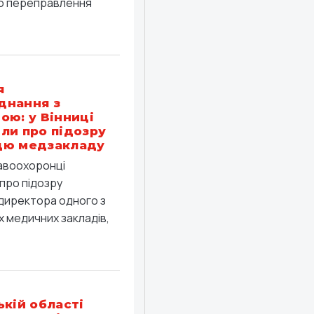
о переправлення
я
днання з
ою: у Вінниці
ли про підозру
цю медзакладу
равоохоронці
про підозру
директора одного з
 медичних закладів,
ькій області