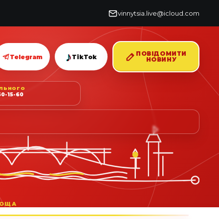
vinnytsia.live@icloud.com
♪
ПОВІДОМИТИ
Telegram
TikTok
НОВИНУ
ІЛЬНОГО
0-15-60