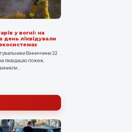
арів у вогні: на
а день ліквідували
 екосистемах
тувальники Вінниччини 22
а ліквідацію пожеж,
виникли...