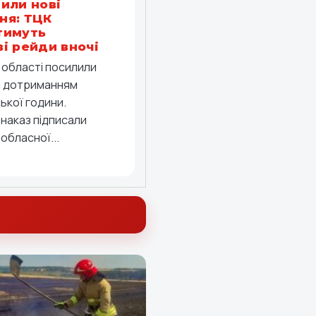
или нові
ня: ТЦК
тимуть
і рейди вночі
й області посилили
а дотриманням
ької години.
 наказ підписали
обласної...