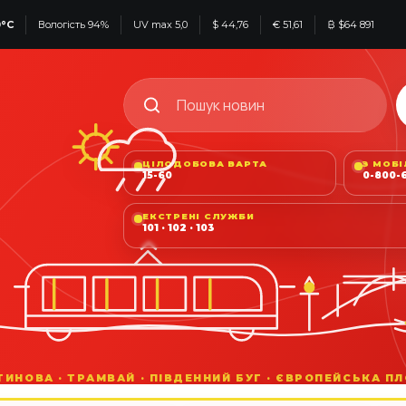
0°C
Вологість 94%
UV max 5,0
$ 44,76
€ 51,61
₿ $64 891
ЦІЛОДОБОВА ВАРТА
З МОБ
15-60
0-800-6
ЕКСТРЕНІ СЛУЖБИ
101 · 102 · 103