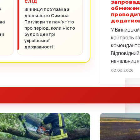
слід
запровад
обмежен
у
Вінниця пов’язана з
проводи
діяльністю Симона
додатков
ва
Петлюри та пам’яттю
про період, коли місто
У Вінницькі
ні
було в центрі
контроль з
української
комендантс
державності.
Відповідний
начальниця 
02.08.2026