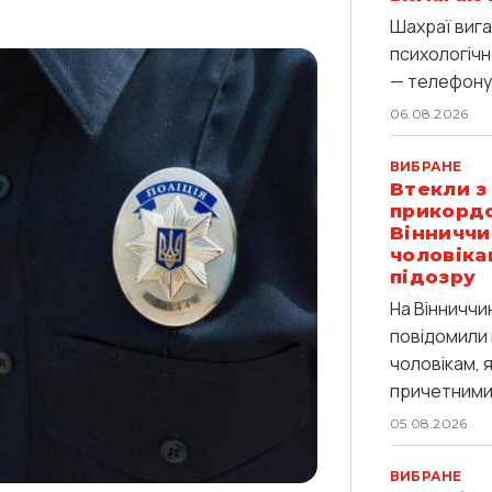
Шахраї вига
психологічн
— телефоную
06.08.2026
ВИБРАНЕ
Втекли з
прикордо
Вінниччи
чоловіка
підозру
На Вінниччи
повідомили 
чоловікам, 
причетними 
05.08.2026
ВИБРАНЕ