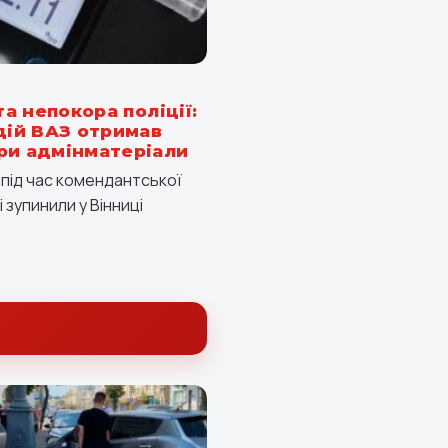
та непокора поліції:
одій ВАЗ отримав
ри адмінматеріали
я під час комендантської
 зупинили у Вінниці