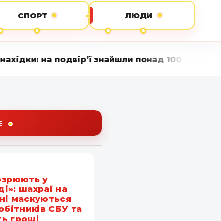
СПОРТ
ЛЮДИ
вір’ї знайшли понад 100 підозрілих рослин • В
Е
озрюють у
і»: шахраї на
ні маскуються
робітників СБУ та
ь гроші