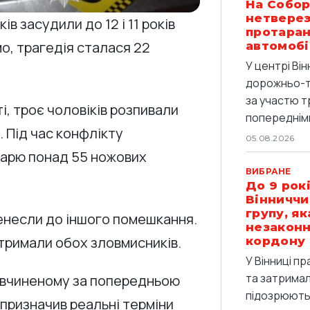
На Собор
нетверез
в засудили до 12 і 11 років
протаран
о, трагедія сталася 22
автомобі
У центрі Він
дорожньо-т
за участю т
і, троє чоловіків розпивали
попередніми
. Під час конфлікту
05.08.2026
дарю понад 55 ножових
ВИБРАНЕ
До 9 рокі
Вінниччи
групу, я
енесли до іншого помешкання.
незаконн
тримали обох зловмисників.
кордону
У Вінниці п
та затримали
, вчиненому за попередньою
підозрюють 
 й призначив реальні терміни