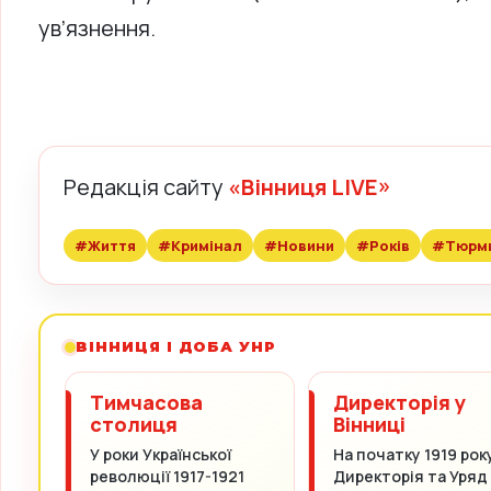
ув’язнення.
Редакція сайту
«Вінниця LIVE»
#Життя
#Кримінал
#Новини
#Років
#Тюрм
ВІННИЦЯ І ДОБА УНР
Тимчасова
Директорія у
столиця
Вінниці
У роки Української
На початку 1919 рок
революції 1917-1921
Директорія та Уряд