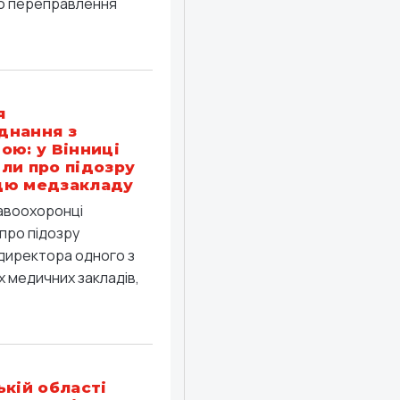
о переправлення
я
днання з
ою: у Вінниці
ли про підозру
цю медзакладу
равоохоронці
про підозру
директора одного з
 медичних закладів,
ькій області