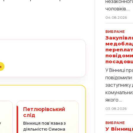
незаконног
чоловіків...
04.08.2026
ВИБРАНЕ
Закупівл
медобла
переплат
повідоми
посадов
и
У Вінниці п
повідомили 
заступнику 
комунальних
якого...
Петлюрівський
03.08.2026
слід
у
Вінниця пов’язана з
ВИБРАНЕ
У Вінниц
діяльністю Симона