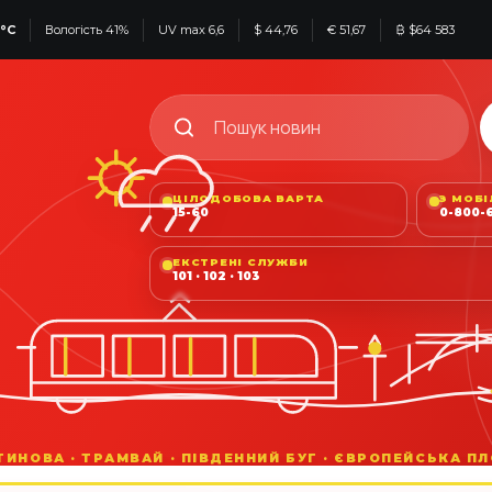
°C
Вологість 41%
UV max 6,6
$ 44,76
€ 51,67
₿ $64 583
ЦІЛОДОБОВА ВАРТА
З МОБ
15-60
0-800-6
ЕКСТРЕНІ СЛУЖБИ
101 · 102 · 103