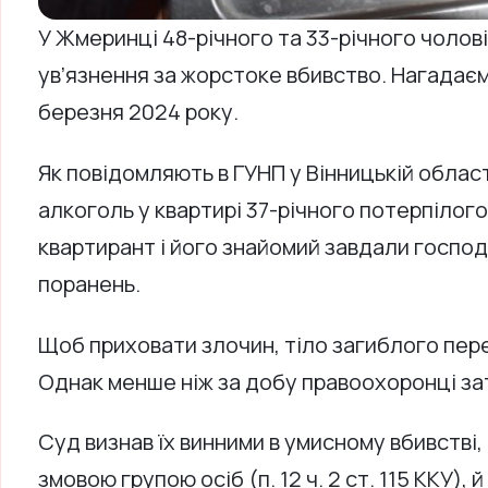
У Жмеринці 48-річного та 33-річного чоловікі
ув’язнення за жорстоке вбивство. Нагадаєм
березня 2024 року.
Як повідомляють в ГУНП у Вінницькій област
алкоголь у квартирі 37-річного потерпілого
квартирант і його знайомий завдали госпо
поранень.
Щоб приховати злочин, тіло загиблого пер
Однак менше ніж за добу правоохоронці за
Суд визнав їх винними в умисному вбивстві
змовою групою осіб (п. 12 ч. 2 ст. 115 ККУ),