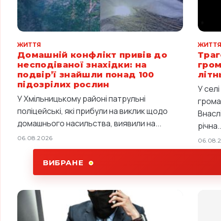
ЖИТТЯ
ЖИТТ
Домашній конфлікт привів до
Траг
несподіваної знахідки: на
гром
подвір’ї знайшли понад 100
літн
підозрілих рослин
У сел
У Хмільницькому районі патрульні
грома
поліцейські, які прибули на виклик щодо
Внасл
домашнього насильства, виявили на...
річна..
06.08.2026
06.08.
ВИБРАНЕ