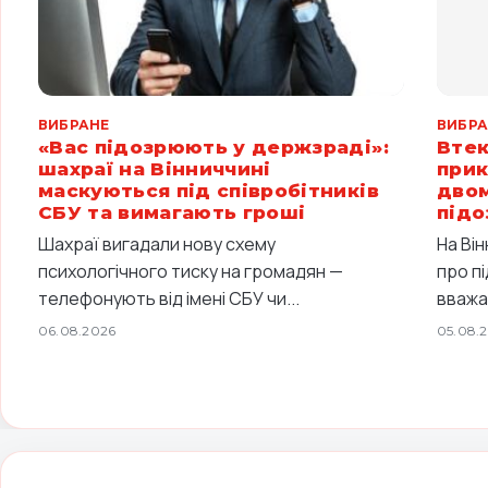
ВИБРАНЕ
ВИБРА
«Вас підозрюють у держзраді»:
Втек
шахраї на Вінниччині
прик
маскуються під співробітників
двом
СБУ та вимагають гроші
підо
Шахраї вигадали нову схему
На Ві
психологічного тиску на громадян —
про п
телефонують від імені СБУ чи...
вважа
06.08.2026
05.08.