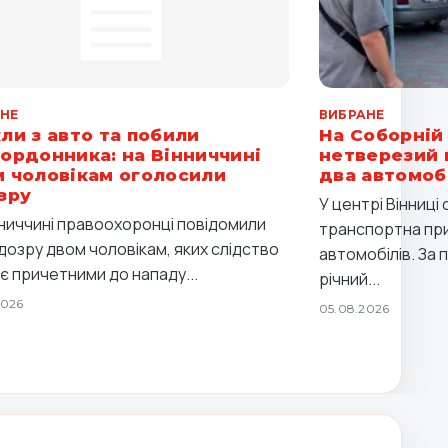
НЕ
ВИБРАНЕ
ли з авто та побили
На Соборній 
ордонника: на Вінниччині
нетверезий 
 чоловікам оголосили
два автомоб
зру
У центрі Вінниц
нниччині правоохоронці повідомили
транспортна при
ідозру двом чоловікам, яких слідство
автомобілів. За 
є причетними до нападу...
річний...
2026
05.08.2026