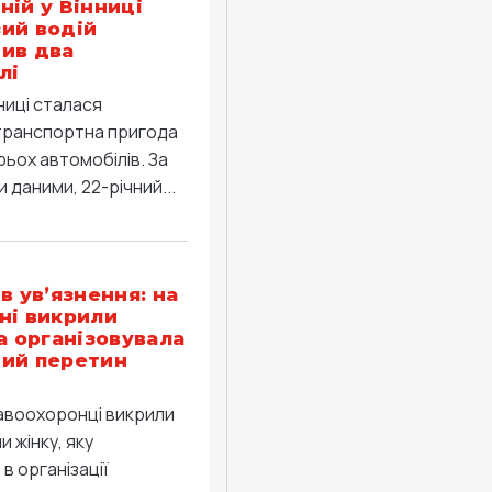
ній у Вінниці
ий водій
ив два
лі
ниці сталася
ранспортна пригода
рьох автомобілів. За
 даними, 22-річний...
в ув’язнення: на
ні викрили
ка організовувала
ий перетин
равоохоронці викрили
 жінку, яку
в організації