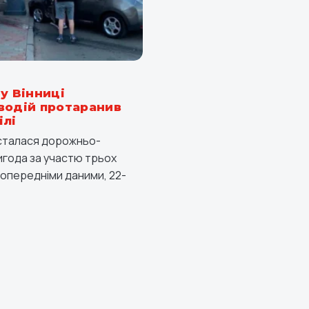
у Вінниці
водій протаранив
ілі
і сталася дорожньо-
года за участю трьох
попередніми даними, 22-