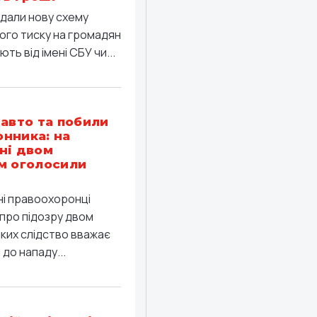
дали нову схему
ого тиску на громадян
ть від імені СБУ чи...
 авто та побили
нника: на
ні двом
м оголосили
ні правоохоронці
про підозру двом
яких слідство вважає
до нападу...