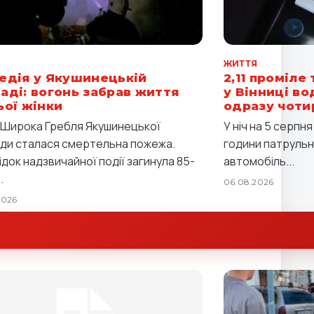
Я
ЖИТТЯ
едія у Якушинецькій
2,11 проміле 
аді: вогонь забрав життя
у Вінниці в
ьої жінки
одразу чоти
і Широка Гребля Якушинецької
У ніч на 5 серпн
ди сталася смертельна пожежа.
години патрульні
ідок надзвичайної події загинула 85-
автомобіль...
.
06.08.2026
2026