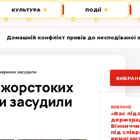
КУЛЬТУРА
ПОДІЇ
флікт привів до несподіваної знахідки: на под
Жмеринки засудили
ВИБРАН
: жорстоких
и засудили
ВИБРАНЕ
«Вас під
держзрад
Вінниччи
під спів
вимагают