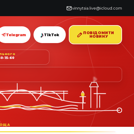
vinnytsia.live@icloud.com
♪
ПОВІДОМИТИ
Telegram
TikTok
НОВИНУ
ІЛЬНОГО
0-15-60