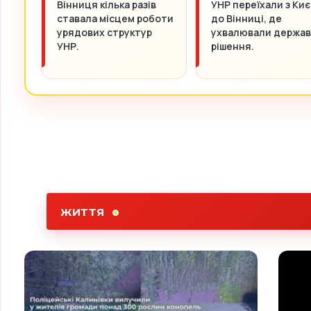
Вінниця кілька разів
УНР переїхали з Киє
ставала місцем роботи
до Вінниці, де
урядових структур
ухвалювали держав
УНР.
рішення.
ЖИТТЯ