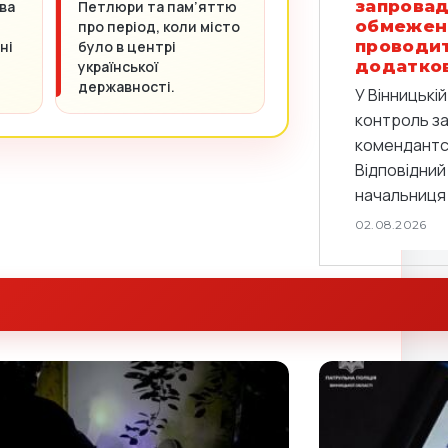
запровад
ва
Петлюри та пам’яттю
обмежен
про період, коли місто
проводи
ні
було в центрі
додатков
української
державності.
У Вінницькі
контроль з
комендантс
Відповідний
начальниця 
02.08.2026