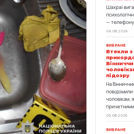
Шахраї вига
психологічн
— телефоную
06.08.2026
ВИБРАНЕ
Втекли з
прикордо
Вінниччи
чоловіка
підозру
На Вінниччи
повідомили 
чоловікам, 
причетними 
05.08.2026
ВИБРАНЕ