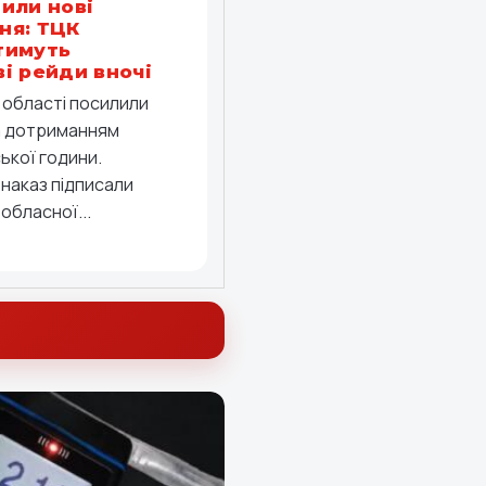
или нові
ня: ТЦК
тимуть
і рейди вночі
й області посилили
а дотриманням
ької години.
 наказ підписали
обласної...