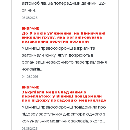
автомобілів. За попередніми даними, 22-
річний...
05.08.2026
ВИБРАНЕ
До 9 років ув’язнення: на Вінниччині
викрили групу, яка організовувала
незаконний перетин кордону
У Вінниці правоохоронці викрили та
затримали жінку, яку підозрюють в
організації незаконного переправлення
чоловіків...
04.08.2026
ВИБРАНЕ
Закупівля медобладнання з
переплатою: у Вінниці повідомили
про підозру посадовцю медзакладу
У Вінниці правоохоронці повідомили про
підозру заступнику директора одного з
комунальних медичних закладів, якого...
03.08.2026