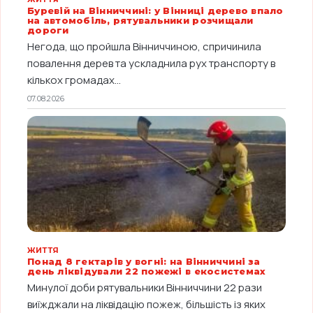
Буревій на Вінниччині: у Вінниці дерево впало
на автомобіль, рятувальники розчищали
дороги
Негода, що пройшла Вінниччиною, спричинила
повалення дерев та ускладнила рух транспорту в
кількох громадах...
07.08.2026
ЖИТТЯ
Понад 8 гектарів у вогні: на Вінниччині за
день ліквідували 22 пожежі в екосистемах
Минулої доби рятувальники Вінниччини 22 рази
виїжджали на ліквідацію пожеж, більшість із яких