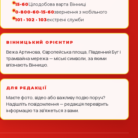
15-60
Цілодобова варта Вінниці
0-800-60-15-60
звернення з мобільного
101 · 102 · 103
екстрені служби
ВІННИЦЬКИЙ ОРІЄНТИР
Вежа Артинова, Європейська площа, Південний Буг і
трамвайна мережа — міські символи, за якими
впізнають Вінницю.
ДЛЯ РЕДАКЦІЇ
Маєте фото, відео або важливу подію поруч?
Надішліть повідомлення — редакція перевірить
інформацію та звʼяжеться з вами.