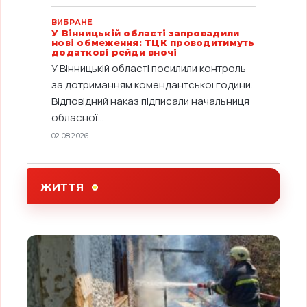
ВИБРАНЕ
У Вінницькій області запровадили
нові обмеження: ТЦК проводитимуть
додаткові рейди вночі
У Вінницькій області посилили контроль
за дотриманням комендантської години.
Відповідний наказ підписали начальниця
обласної...
02.08.2026
ЖИТТЯ