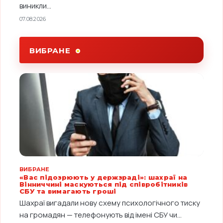
виникли...
07.08.2026
ВИБРАНЕ
ВИБРАНЕ
«Вас підозрюють у держзраді»: шахраї на
Вінниччині маскуються під співробітників
СБУ та вимагають гроші
Шахраї вигадали нову схему психологічного тиску
на громадян — телефонують від імені СБУ чи...