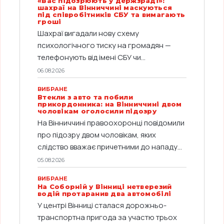
«Вас підозрюють у держзраді»:
шахраї на Вінниччині маскуються
під співробітників СБУ та вимагають
гроші
Шахраї вигадали нову схему
психологічного тиску на громадян —
телефонують від імені СБУ чи...
06.08.2026
ВИБРАНЕ
Втекли з авто та побили
прикордонника: на Вінниччині двом
чоловікам оголосили підозру
На Вінниччині правоохоронці повідомили
про підозру двом чоловікам, яких
слідство вважає причетними до нападу...
05.08.2026
ВИБРАНЕ
На Соборній у Вінниці нетверезий
водій протаранив два автомобілі
У центрі Вінниці сталася дорожньо-
транспортна пригода за участю трьох