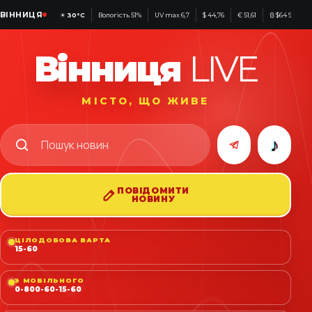
ВІННИЦЯ
☀
30°C
Вологість 51%
UV max 6,7
$ 44,76
€ 51,61
₿ $64 942
Вінниця
LIVE
МІСТО, ЩО ЖИВЕ
♪
ПОВІДОМИТИ
НОВИНУ
ЦІЛОДОБОВА ВАРТА
15-60
З МОБІЛЬНОГО
0-800-60-15-60