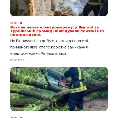
ЖИТТЯ
Вогонь через електромережу: у Ямполі та
Турбівській громаді ліквідували пожежі без
постраждалих
На Вінниччині за добу сталося дві пожежі,
причиною яких стало коротке замикання
електромережі. Рятувальники...
07.08.2026
ЖИТТЯ