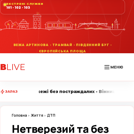
ЕКСТРЕНІ СЛУЖБИ
101 · 102 · 103
В
LIVE
МЕНЮ
 без постраждалих • Вінниця LIVE стежить за головни
ЗАРАЗ
Головна
Життя
ДТП
Нетверезий та без