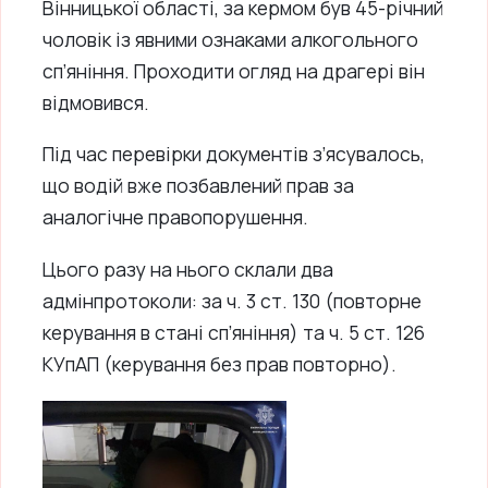
Вінницької області, за кермом був 45-річний
чоловік із явними ознаками алкогольного
сп’яніння. Проходити огляд на драгері він
відмовився.
Під час перевірки документів з’ясувалось,
що водій вже позбавлений прав за
аналогічне правопорушення.
Цього разу на нього склали два
адмінпротоколи: за ч. 3 ст. 130 (повторне
керування в стані сп’яніння) та ч. 5 ст. 126
КУпАП (керування без прав повторно).