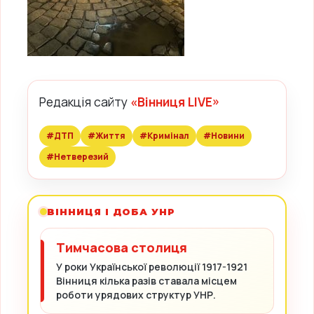
Редакція сайту
«Вінниця LIVE»
#ДТП
#Життя
#Кримінал
#Новини
#Нетверезий
ВІННИЦЯ І ДОБА УНР
Тимчасова столиця
У роки Української революції 1917-1921
Вінниця кілька разів ставала місцем
роботи урядових структур УНР.