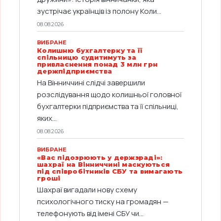
зустрічає українців із полону Коли...
08.08.2026
ВИБРАНЕ
Колишню бухгалтерку та її
спільницю судитимуть за
привласнення понад 3 млн грн
держпідприємства
На Вінниччині слідчі завершили
розслідування щодо колишньої головної
бухгалтерки підприємства та її спільниці,
яких...
08.08.2026
ВИБРАНЕ
«Вас підозрюють у держзраді»:
шахраї на Вінниччині маскуються
під співробітників СБУ та вимагають
гроші
Шахраї вигадали нову схему
психологічного тиску на громадян —
телефонують від імені СБУ чи...