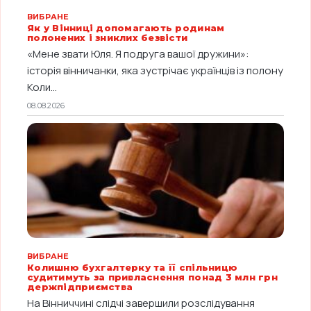
ВИБРАНЕ
Як у Вінниці допомагають родинам
полонених і зниклих безвісти
«Мене звати Юля. Я подруга вашої дружини»:
історія вінничанки, яка зустрічає українців із полону
Коли...
08.08.2026
ВИБРАНЕ
Колишню бухгалтерку та її спільницю
судитимуть за привласнення понад 3 млн грн
держпідприємства
На Вінниччині слідчі завершили розслідування