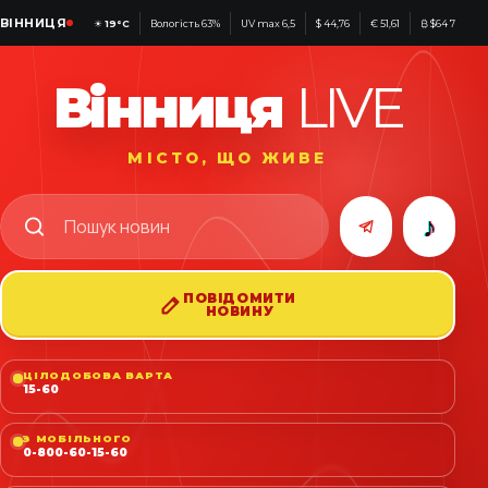
ВІННИЦЯ
☀
19°C
Вологість 63%
UV max 6,5
$ 44,76
€ 51,61
₿ $64 797
Вінниця
LIVE
МІСТО, ЩО ЖИВЕ
♪
ПОВІДОМИТИ
НОВИНУ
ЦІЛОДОБОВА ВАРТА
15-60
З МОБІЛЬНОГО
0-800-60-15-60