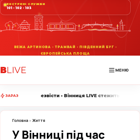
ЕКСТРЕНІ СЛУЖБИ
101 · 102 · 103
В
LIVE
МЕНЮ
сти • Вінниця LIVE стежить за головними подіями міст
ЗАРАЗ
Головна
Життя
У Вінниці під час