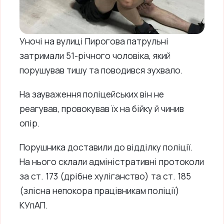
Уночі на вулиці Пирогова патрульні
затримали 51-річного чоловіка, який
порушував тишу та поводився зухвало.
На зауваження поліцейських він не
реагував, провокував їх на бійку й чинив
опір.
Порушника доставили до відділку поліції.
На нього склали адміністративні протоколи
за ст. 173 (дрібне хуліганство) та ст. 185
(злісна непокора працівникам поліції)
КУпАП.