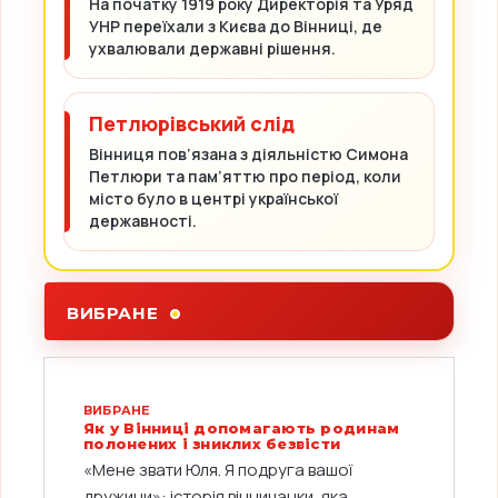
На початку 1919 року Директорія та Уряд
УНР переїхали з Києва до Вінниці, де
ухвалювали державні рішення.
Петлюрівський слід
Вінниця пов’язана з діяльністю Симона
Петлюри та пам’яттю про період, коли
місто було в центрі української
державності.
ВИБРАНЕ
ВИБРАНЕ
Як у Вінниці допомагають родинам
полонених і зниклих безвісти
«Мене звати Юля. Я подруга вашої
дружини»: історія вінничанки, яка