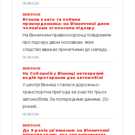
06.08.2026
ВИБРАНЕ
Втекли з авто та побили
прикордонника: на Вінниччині двом
чоловікам оголосили підозру
На Вінниччині правоохоронці повідомили
про підозру двом чоловікам, яких
слідство вважає причетними до нападу...
05.08.2026
ВИБРАНЕ
На Соборній у Вінниці нетверезий
водій протаранив два автомобілі
У центрі Вінниці сталася дорожньо-
транспортна пригода за участю трьох
автомобілів. За попередніми даними, 22-
річний...
05.08.2026
ВИБРАНЕ
До 9 років ув’язнення: на Вінниччині
викрили групу, яка організовувала