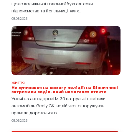
щодо колишньої головної бухгалтерки
підприємства та її спільниці, яких...
08.08.2026
ЖИТТЯ
Не зупинився на вимогу поліції: на Вінниччині
затримали водія, який намагався втекти
Уночі на автодорозі М-30 патрульні помітили
автомобіль Geely CK, водій якого порушував
правила дорожнього...
08.08.2026