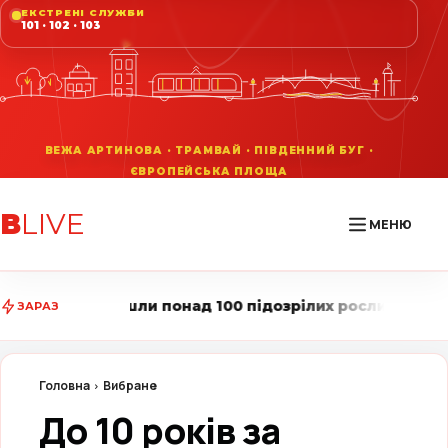
ЕКСТРЕНІ СЛУЖБИ
101 · 102 · 103
В
LIVE
МЕНЮ
над 100 підозрілих рослин • Вінниця LIVE стежить за 
ЗАРАЗ
Головна
Вибране
До 10 років за