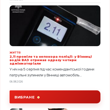
ЖИТТЯ
2,11 проміле та непокора поліції: у Вінниці
водій ВАЗ отримав одразу чотири
адмінматеріали
У ніч на 5 серпня під час комендантської години
патрульні зупинили у Вінниці автомобіль...
06.08.2026
ВИБРАНЕ