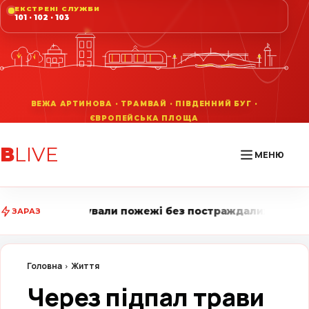
ЕКСТРЕНІ СЛУЖБИ
101 · 102 · 103
В
LIVE
МЕНЮ
 пожежі без постраждалих • Вінниця LIVE стежить за 
ЗАРАЗ
Головна
Життя
Через підпал трави