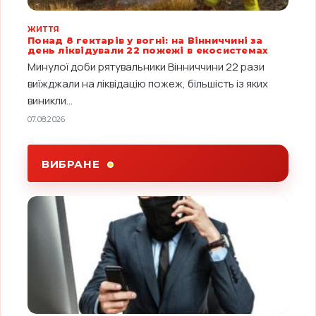
ЖИТТЯ
Понад 8 гектарів у вогні: на Вінниччині за
день ліквідували 22 пожежі в екосистемах
Минулої доби рятувальники Вінниччини 22 рази
виїжджали на ліквідацію пожеж, більшість із яких
виникли...
07.08.2026
ВИБРАНЕ