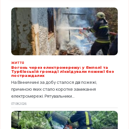
ЖИТТЯ
Вогонь через електромережу: у Ямполі та
Турбівській громаді ліквідували пожежі без
постраждалих
На Вінниччині за добу сталося дві пожежі,
причиною яких стало коротке замикання
електромережі. Рятувальники...
07.08.2026