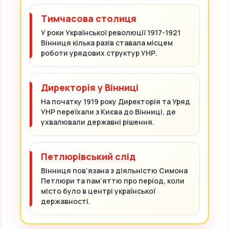
Тимчасова столиця
У роки Української революції 1917-1921
Вінниця кілька разів ставала місцем
роботи урядових структур УНР.
Директорія у Вінниці
На початку 1919 року Директорія та Уряд
УНР переїхали з Києва до Вінниці, де
ухвалювали державні рішення.
Петлюрівський слід
Вінниця пов’язана з діяльністю Симона
Петлюри та пам’яттю про період, коли
місто було в центрі української
державності.