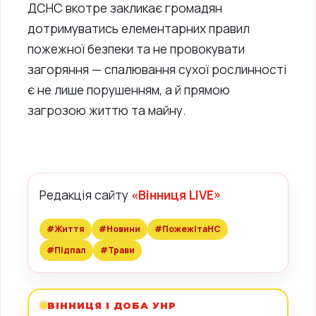
ДСНС вкотре закликає громадян
дотримуватись елементарних правил
пожежної безпеки та не провокувати
загоряння — спалювання сухої рослинності
є не лише порушенням, а й прямою
загрозою життю та майну.
Редакція сайту
«Вінниця LIVE»
#Життя
#Новини
#ПожежітаНС
#Підпал
#Трави
ВІННИЦЯ І ДОБА УНР