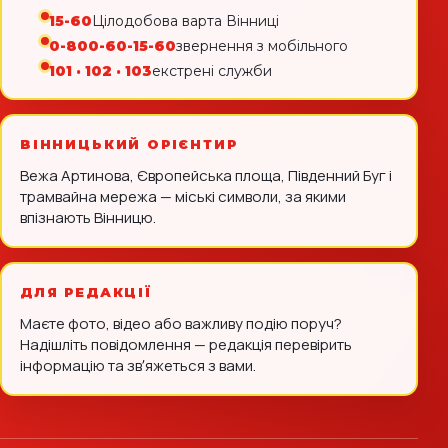
15-60
Цілодобова варта Вінниці
0-800-60-15-60
звернення з мобільного
101 · 102 · 103
екстрені служби
ВІННИЦЬКИЙ ОРІЄНТИР
Вежа Артинова, Європейська площа, Південний Буг і
трамвайна мережа — міські символи, за якими
впізнають Вінницю.
ДЛЯ РЕДАКЦІЇ
Маєте фото, відео або важливу подію поруч?
Надішліть повідомлення — редакція перевірить
інформацію та звʼяжеться з вами.