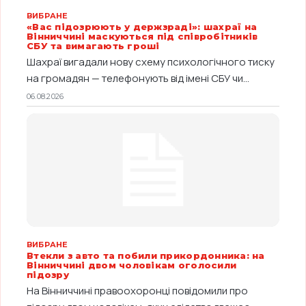
ВИБРАНЕ
«Вас підозрюють у держзраді»: шахраї на
Вінниччині маскуються під співробітників
СБУ та вимагають гроші
Шахраї вигадали нову схему психологічного тиску
на громадян — телефонують від імені СБУ чи...
06.08.2026
ВИБРАНЕ
Втекли з авто та побили прикордонника: на
Вінниччині двом чоловікам оголосили
підозру
На Вінниччині правоохоронці повідомили про