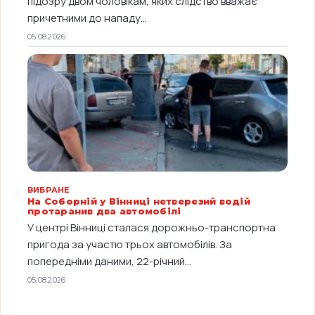
підозру двом чоловікам, яких слідство вважає
причетними до нападу...
05.08.2026
ВИБРАНЕ
На Соборній у Вінниці нетверезий водій
протаранив два автомобілі
У центрі Вінниці сталася дорожньо-транспортна
пригода за участю трьох автомобілів. За
попередніми даними, 22-річний...
05.08.2026