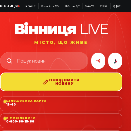
ВІННИЦЯ
☀
30°C
Вологість 51%
UV max 6,7
$ 44,76
€ 51,61
₿ $65 100
Вінниця
LIVE
МІСТО, ЩО ЖИВЕ
♪
ПОВІДОМИТИ
НОВИНУ
ЦІЛОДОБОВА ВАРТА
15-60
З МОБІЛЬНОГО
0-800-60-15-60