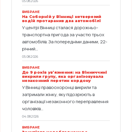
05.08.2026
ВИБРАНЕ
На Соборній у Вінниці нетверезий
водій протаранив два автомобілі
У центрі Вінниці сталася дорожньо-
транспортна пригода за участю трьох
автомобілів. За попередніми даними, 22-
річний...
05.08.2026
ВИБРАНЕ
До 9 років ув’язнення: на Вінниччині
викрили групу, яка організовувала
незаконний перетин кордону
У Вінниці правоохоронці викрили та
затримали жінку, яку підозрюють в
організації незаконного переправлення
чоловіків...
04.08.2026
ВИБРАНЕ
Закупівля медобладнання з