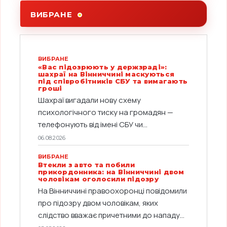
ВИБРАНЕ
ВИБРАНЕ
«Вас підозрюють у держзраді»:
шахраї на Вінниччині маскуються
під співробітників СБУ та вимагають
гроші
Шахраї вигадали нову схему
психологічного тиску на громадян —
телефонують від імені СБУ чи...
06.08.2026
ВИБРАНЕ
Втекли з авто та побили
прикордонника: на Вінниччині двом
чоловікам оголосили підозру
На Вінниччині правоохоронці повідомили
про підозру двом чоловікам, яких
слідство вважає причетними до нападу...