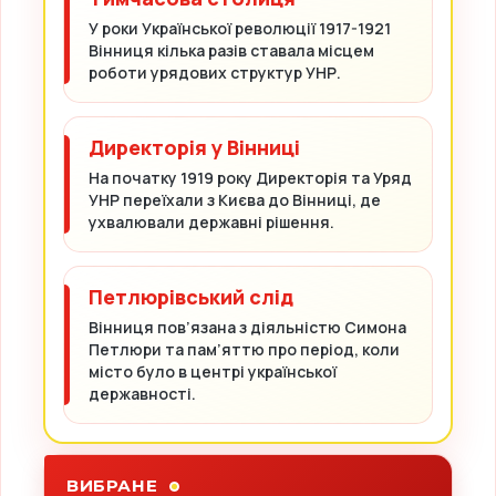
У роки Української революції 1917-1921
Вінниця кілька разів ставала місцем
роботи урядових структур УНР.
Директорія у Вінниці
На початку 1919 року Директорія та Уряд
УНР переїхали з Києва до Вінниці, де
ухвалювали державні рішення.
Петлюрівський слід
Вінниця пов’язана з діяльністю Симона
Петлюри та пам’яттю про період, коли
місто було в центрі української
державності.
ВИБРАНЕ