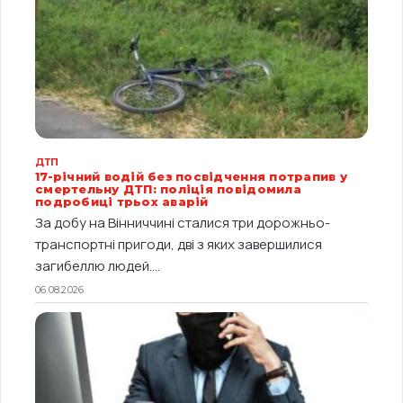
ДТП
17-річний водій без посвідчення потрапив у
смертельну ДТП: поліція повідомила
подробиці трьох аварій
За добу на Вінниччині сталися три дорожньо-
транспортні пригоди, дві з яких завершилися
загибеллю людей....
06.08.2026