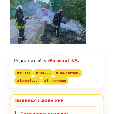
Редакція сайту
«Вінниця LIVE»
#Життя
#Новини
#ПожежітаНС
#Вогнеборці
#Вінниччини
ВІННИЦЯ І ДОБА УНР
Тимчасова столиця