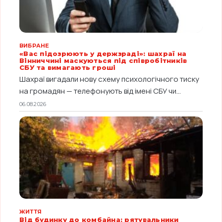
ВИБРАНЕ
«Вас підозрюють у держзраді»: шахраї на
Вінниччині маскуються під співробітників
СБУ та вимагають гроші
Шахраї вигадали нову схему психологічного тиску
на громадян — телефонують від імені СБУ чи...
06.08.2026
ЖИТТЯ
Від будинку до комбайна: рятувальники