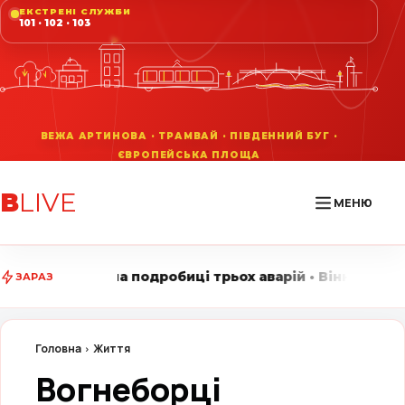
ЕКСТРЕНІ СЛУЖБИ
101 · 102 · 103
В
LIVE
МЕНЮ
биці трьох аварій • Вінниця LIVE стежить за головним
ЗАРАЗ
Головна
Життя
Вогнеборці