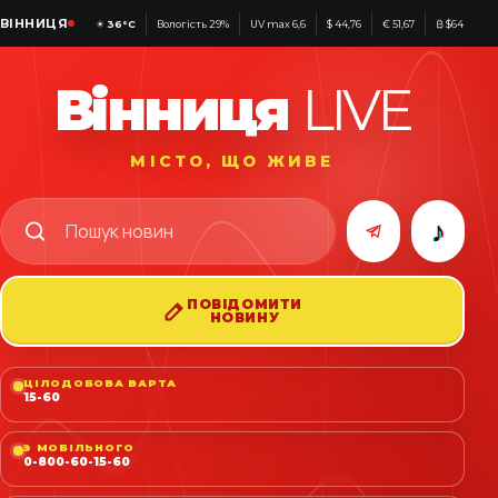
ВІННИЦЯ
☀
36°C
Вологість 29%
UV max 6,6
$ 44,76
€ 51,67
₿ $64 218
Вінниця
LIVE
МІСТО, ЩО ЖИВЕ
♪
ПОВІДОМИТИ
НОВИНУ
ЦІЛОДОБОВА ВАРТА
15-60
З МОБІЛЬНОГО
0-800-60-15-60