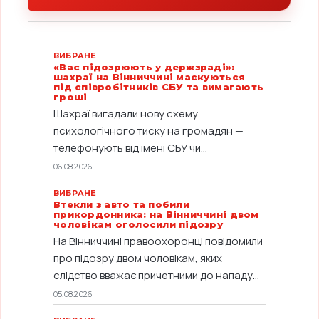
ВИБРАНЕ
«Вас підозрюють у держзраді»:
шахраї на Вінниччині маскуються
під співробітників СБУ та вимагають
гроші
Шахраї вигадали нову схему
психологічного тиску на громадян —
телефонують від імені СБУ чи...
06.08.2026
ВИБРАНЕ
Втекли з авто та побили
прикордонника: на Вінниччині двом
чоловікам оголосили підозру
На Вінниччині правоохоронці повідомили
про підозру двом чоловікам, яких
слідство вважає причетними до нападу...
05.08.2026