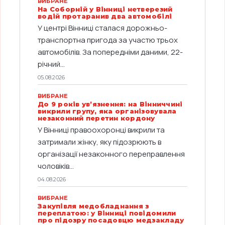
ВИБРАНЕ
На Соборній у Вінниці нетверезий
водій протаранив два автомобілі
У центрі Вінниці сталася дорожньо-
транспортна пригода за участю трьох
автомобілів. За попередніми даними, 22-
річний...
05.08.2026
ВИБРАНЕ
До 9 років ув’язнення: на Вінниччині
викрили групу, яка організовувала
незаконний перетин кордону
У Вінниці правоохоронці викрили та
затримали жінку, яку підозрюють в
організації незаконного переправлення
чоловіків...
04.08.2026
ВИБРАНЕ
Закупівля медобладнання з
переплатою: у Вінниці повідомили
про підозру посадовцю медзакладу