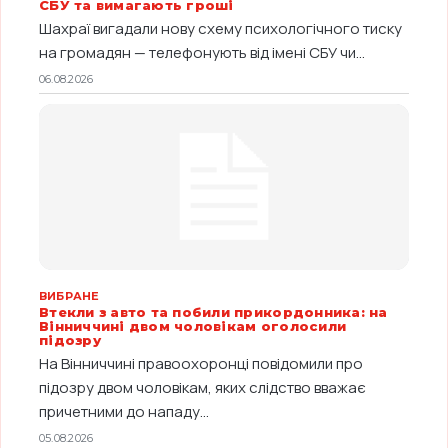
СБУ та вимагають гроші
Шахраї вигадали нову схему психологічного тиску
на громадян — телефонують від імені СБУ чи...
06.08.2026
ВИБРАНЕ
Втекли з авто та побили прикордонника: на
Вінниччині двом чоловікам оголосили
підозру
На Вінниччині правоохоронці повідомили про
підозру двом чоловікам, яких слідство вважає
причетними до нападу...
05.08.2026