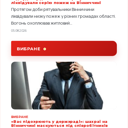
ліквідували серію пожеж на Вінниччині
Протягом доби рятувальники Вінниччини
ліквідували низку пожеж у різних громадах області.
Вогонь охоплював житловий...
05.08.2026
ВИБРАНЕ
ВИБРАНЕ
«Вас підозрюють у держзраді»: шахраї на
Вінниччині маскуються під співробітників