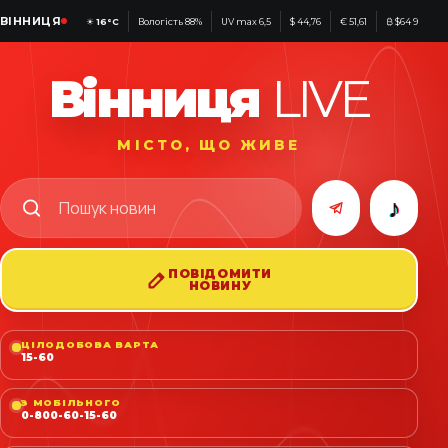
ВІННИЦЯ
☀
16°C
Вологість 88%
UV max 6,5
$ 44,76
€ 51,61
₿ $64 992
Вінниця
LIVE
МІСТО, ЩО ЖИВЕ
♪
ПОВІДОМИТИ
НОВИНУ
ЦІЛОДОБОВА ВАРТА
15-60
З МОБІЛЬНОГО
0-800-60-15-60