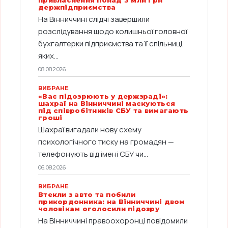
привласнення понад 3 млн грн
держпідприємства
На Вінниччині слідчі завершили
розслідування щодо колишньої головної
бухгалтерки підприємства та її спільниці,
яких...
08.08.2026
ВИБРАНЕ
«Вас підозрюють у держзраді»:
шахраї на Вінниччині маскуються
під співробітників СБУ та вимагають
гроші
Шахраї вигадали нову схему
психологічного тиску на громадян —
телефонують від імені СБУ чи...
06.08.2026
ВИБРАНЕ
Втекли з авто та побили
прикордонника: на Вінниччині двом
чоловікам оголосили підозру
На Вінниччині правоохоронці повідомили