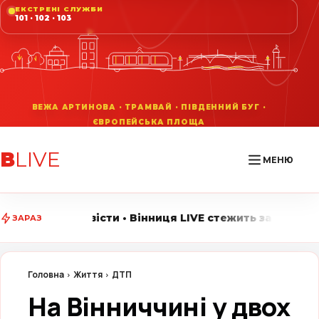
ЕКСТРЕНІ СЛУЖБИ
101 · 102 · 103
В
LIVE
МЕНЮ
• Вінниця LIVE стежить за головними подіями міста • 
ЗАРАЗ
Головна
Життя
ДТП
На Вінниччині у двох