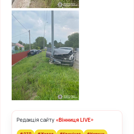
Редакція сайту
«Вінниця LIVE»
#ДТП
#Життя
#Кримінал
#Новини