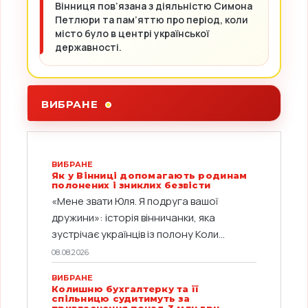
Вінниця пов’язана з діяльністю Симона
Петлюри та пам’яттю про період, коли
місто було в центрі української
державності.
ВИБРАНЕ
ВИБРАНЕ
Як у Вінниці допомагають родинам
полонених і зниклих безвісти
«Мене звати Юля. Я подруга вашої
дружини»: історія вінничанки, яка
зустрічає українців із полону Коли...
08.08.2026
ВИБРАНЕ
Колишню бухгалтерку та її
спільницю судитимуть за