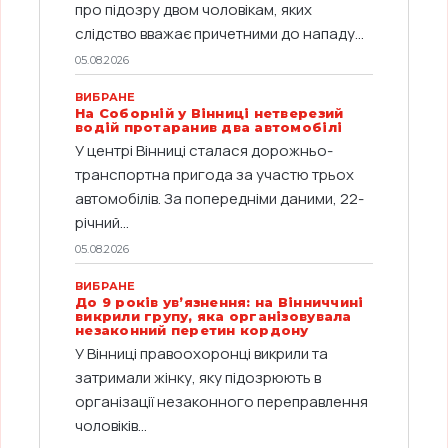
про підозру двом чоловікам, яких
слідство вважає причетними до нападу...
05.08.2026
ВИБРАНЕ
На Соборній у Вінниці нетверезий
водій протаранив два автомобілі
У центрі Вінниці сталася дорожньо-
транспортна пригода за участю трьох
автомобілів. За попередніми даними, 22-
річний...
05.08.2026
ВИБРАНЕ
До 9 років ув’язнення: на Вінниччині
викрили групу, яка організовувала
незаконний перетин кордону
У Вінниці правоохоронці викрили та
затримали жінку, яку підозрюють в
організації незаконного переправлення
чоловіків...