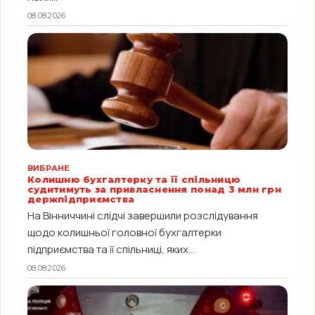
08.08.2026
ВИБРАНЕ
Колишню бухгалтерку та її спільницю
судитимуть за привласнення понад 3 млн грн
держпідприємства
На Вінниччині слідчі завершили розслідування
щодо колишньої головної бухгалтерки
підприємства та її спільниці, яких...
08.08.2026