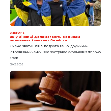
ВИБРАНЕ
Як у Вінниці допомагають родинам
полонених і зниклих безвісти
«Мене звати Юля. Я подруга вашої дружини»:
історія вінничанки, яка зустрічає українців із полону
Коли...
08.08.2026