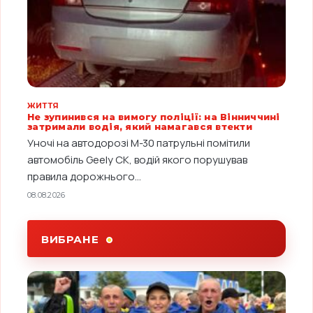
ЖИТТЯ
Не зупинився на вимогу поліції: на Вінниччині
затримали водія, який намагався втекти
Уночі на автодорозі М-30 патрульні помітили
автомобіль Geely CK, водій якого порушував
правила дорожнього...
08.08.2026
ВИБРАНЕ