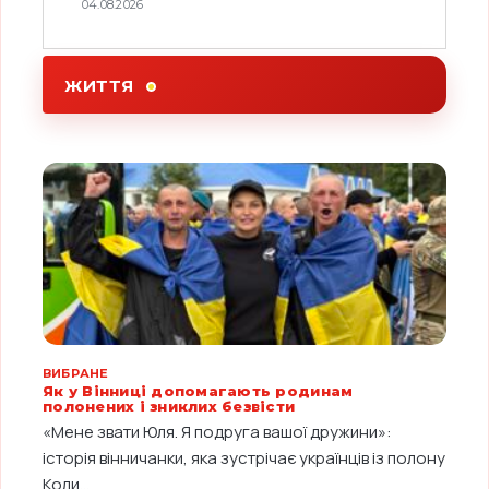
04.08.2026
ЖИТТЯ
ВИБРАНЕ
Як у Вінниці допомагають родинам
полонених і зниклих безвісти
«Мене звати Юля. Я подруга вашої дружини»:
історія вінничанки, яка зустрічає українців із полону
Коли...