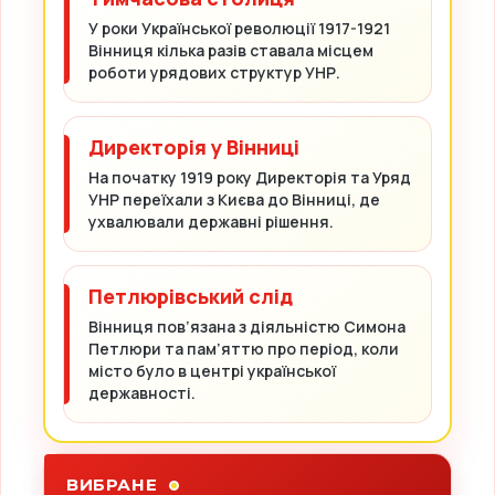
У роки Української революції 1917-1921
Вінниця кілька разів ставала місцем
роботи урядових структур УНР.
Директорія у Вінниці
На початку 1919 року Директорія та Уряд
УНР переїхали з Києва до Вінниці, де
ухвалювали державні рішення.
Петлюрівський слід
Вінниця пов’язана з діяльністю Симона
Петлюри та пам’яттю про період, коли
місто було в центрі української
державності.
ВИБРАНЕ