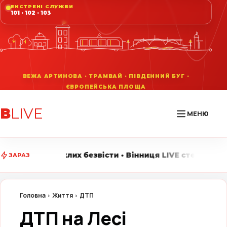
ЕКСТРЕНІ СЛУЖБИ
101 · 102 · 103
В
LIVE
МЕНЮ
 безвісти • Вінниця LIVE стежить за головними подіям
ЗАРАЗ
Головна
Життя
ДТП
ДТП на Лесі