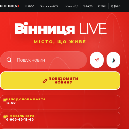
ВІННИЦЯ
☀
18°C
Вологість 69%
UV max 6,5
$ 44,76
€ 51,61
₿ $64 821
Вінниця
LIVE
МІСТО, ЩО ЖИВЕ
♪
ПОВІДОМИТИ
НОВИНУ
ЦІЛОДОБОВА ВАРТА
15-60
З МОБІЛЬНОГО
0-800-60-15-60