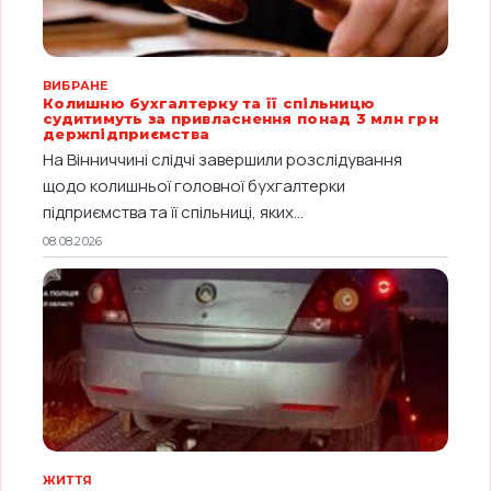
ВИБРАНЕ
Колишню бухгалтерку та її спільницю
судитимуть за привласнення понад 3 млн грн
держпідприємства
На Вінниччині слідчі завершили розслідування
щодо колишньої головної бухгалтерки
підприємства та її спільниці, яких...
08.08.2026
ЖИТТЯ