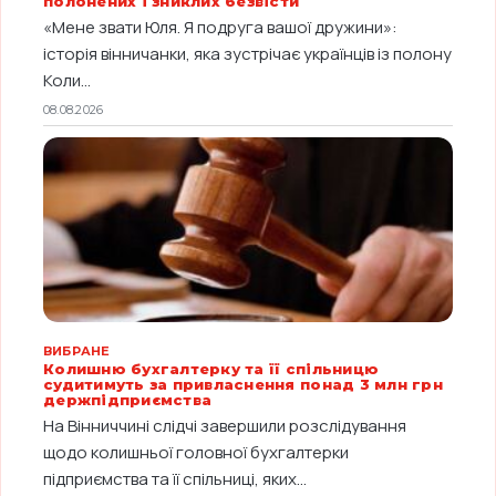
полонених і зниклих безвісти
«Мене звати Юля. Я подруга вашої дружини»:
історія вінничанки, яка зустрічає українців із полону
Коли...
08.08.2026
ВИБРАНЕ
Колишню бухгалтерку та її спільницю
судитимуть за привласнення понад 3 млн грн
держпідприємства
На Вінниччині слідчі завершили розслідування
щодо колишньої головної бухгалтерки
підприємства та її спільниці, яких...