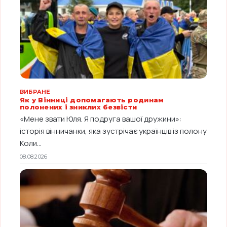
ВИБРАНЕ
Як у Вінниці допомагають родинам
полонених і зниклих безвісти
«Мене звати Юля. Я подруга вашої дружини»:
історія вінничанки, яка зустрічає українців із полону
Коли...
08.08.2026