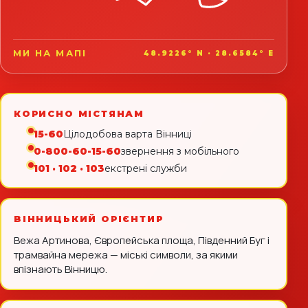
МИ НА МАПІ
48.9226° N · 28.6584° E
КОРИСНО МІСТЯНАМ
15-60
Цілодобова варта Вінниці
0-800-60-15-60
звернення з мобільного
101 · 102 · 103
екстрені служби
ВІННИЦЬКИЙ ОРІЄНТИР
Вежа Артинова, Європейська площа, Південний Буг і
трамвайна мережа — міські символи, за якими
впізнають Вінницю.