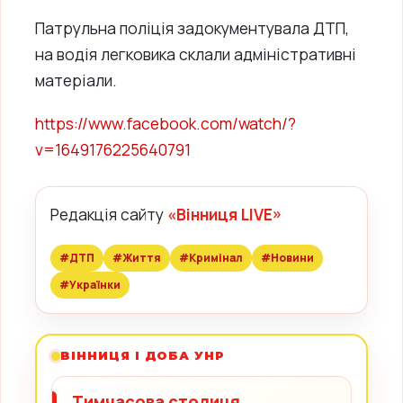
Патрульна поліція задокументувала ДТП,
на водія легковика склали адміністративні
матеріали.
https://www.facebook.com/watch/?
v=1649176225640791
Редакція сайту
«Вінниця LIVE»
#ДТП
#Життя
#Кримінал
#Новини
#Українки
ВІННИЦЯ І ДОБА УНР
Тимчасова столиця