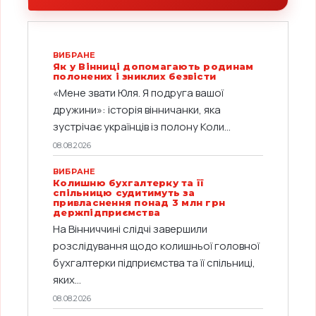
ВИБРАНЕ
Як у Вінниці допомагають родинам
полонених і зниклих безвісти
«Мене звати Юля. Я подруга вашої
дружини»: історія вінничанки, яка
зустрічає українців із полону Коли...
08.08.2026
ВИБРАНЕ
Колишню бухгалтерку та її
спільницю судитимуть за
привласнення понад 3 млн грн
держпідприємства
На Вінниччині слідчі завершили
розслідування щодо колишньої головної
бухгалтерки підприємства та її спільниці,
яких...
08.08.2026