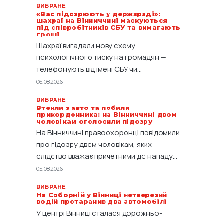
ВИБРАНЕ
«Вас підозрюють у держзраді»:
шахраї на Вінниччині маскуються
під співробітників СБУ та вимагають
гроші
Шахраї вигадали нову схему
психологічного тиску на громадян —
телефонують від імені СБУ чи...
06.08.2026
ВИБРАНЕ
Втекли з авто та побили
прикордонника: на Вінниччині двом
чоловікам оголосили підозру
На Вінниччині правоохоронці повідомили
про підозру двом чоловікам, яких
слідство вважає причетними до нападу...
05.08.2026
ВИБРАНЕ
На Соборній у Вінниці нетверезий
водій протаранив два автомобілі
У центрі Вінниці сталася дорожньо-