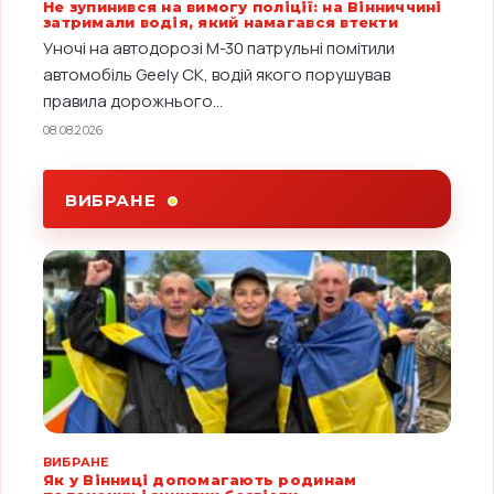
Не зупинився на вимогу поліції: на Вінниччині
затримали водія, який намагався втекти
Уночі на автодорозі М-30 патрульні помітили
автомобіль Geely CK, водій якого порушував
правила дорожнього...
08.08.2026
ВИБРАНЕ
ВИБРАНЕ
Як у Вінниці допомагають родинам