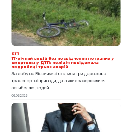
ДТП
17-річний водій без посвідчення потрапив у
смертельну ДТП: поліція повідомила
подробиці трьох аварій
За добу на Вінниччині сталися три дорожньо-
транспортні пригоди, дві з яких завершилися
загибеллю людей....
06.08.2026