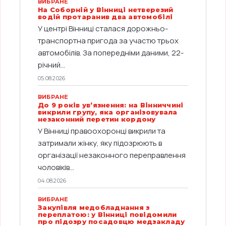
ВИБРАНЕ
На Соборній у Вінниці нетверезий
водій протаранив два автомобілі
У центрі Вінниці сталася дорожньо-
транспортна пригода за участю трьох
автомобілів. За попередніми даними, 22-
річний...
05.08.2026
ВИБРАНЕ
До 9 років ув’язнення: на Вінниччині
викрили групу, яка організовувала
незаконний перетин кордону
У Вінниці правоохоронці викрили та
затримали жінку, яку підозрюють в
організації незаконного переправлення
чоловіків...
04.08.2026
ВИБРАНЕ
Закупівля медобладнання з
переплатою: у Вінниці повідомили
про підозру посадовцю медзакладу