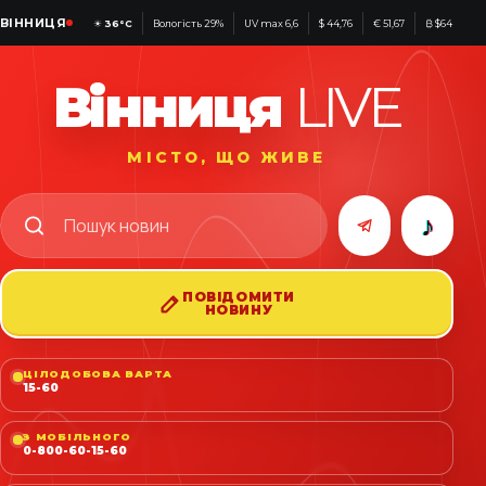
ВІННИЦЯ
☀
36°C
Вологість 29%
UV max 6,6
$ 44,76
€ 51,67
₿ $64 218
Вінниця
LIVE
МІСТО, ЩО ЖИВЕ
♪
ПОВІДОМИТИ
НОВИНУ
ЦІЛОДОБОВА ВАРТА
15-60
З МОБІЛЬНОГО
0-800-60-15-60