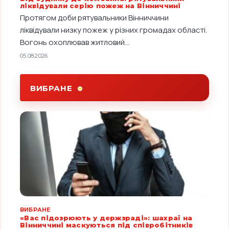
ліквідували серію пожеж на Вінниччині
Протягом доби рятувальники Вінниччини
ліквідували низку пожеж у різних громадах області.
Вогонь охоплював житловий...
05.08.2026
ВИБРАНЕ
ВИБРАНЕ
«Вас підозрюють у держзраді»: шахраї на
Вінниччині маскуються під співробітників