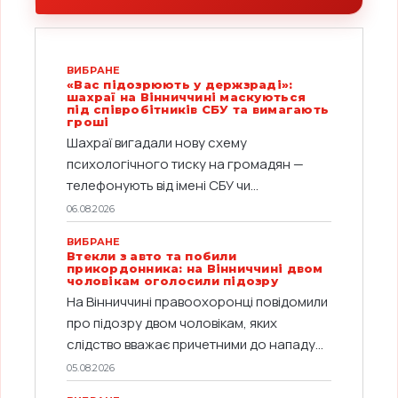
ВИБРАНЕ
«Вас підозрюють у держзраді»:
шахраї на Вінниччині маскуються
під співробітників СБУ та вимагають
гроші
Шахраї вигадали нову схему
психологічного тиску на громадян —
телефонують від імені СБУ чи...
06.08.2026
ВИБРАНЕ
Втекли з авто та побили
прикордонника: на Вінниччині двом
чоловікам оголосили підозру
На Вінниччині правоохоронці повідомили
про підозру двом чоловікам, яких
слідство вважає причетними до нападу...
05.08.2026