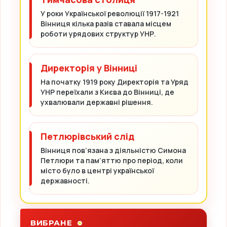
У роки Української революції 1917-1921
Вінниця кілька разів ставала місцем
роботи урядових структур УНР.
Директорія у Вінниці
На початку 1919 року Директорія та Уряд
УНР переїхали з Києва до Вінниці, де
ухвалювали державні рішення.
Петлюрівський слід
Вінниця пов’язана з діяльністю Симона
Петлюри та пам’яттю про період, коли
місто було в центрі української
державності.
ВИБРАНЕ