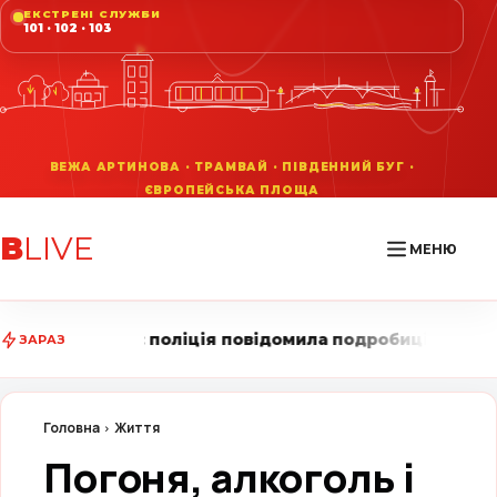
ЕКСТРЕНІ СЛУЖБИ
101 · 102 · 103
В
LIVE
МЕНЮ
ція повідомила подробиці трьох аварій • Вінниця LIVE
ЗАРАЗ
Головна
Життя
Погоня, алкоголь і