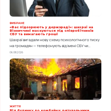
ВИБРАНЕ
«Вас підозрюють у держзраді»: шахраї на
Вінниччині маскуються під співробітників
СБУ та вимагають гроші
Шахраї вигадали нову схему психологічного тиску
на громадян — телефонують від імені СБУ чи...
06.08.2026
ЖИТТЯ
Від будинку до комбайна: рятувальники