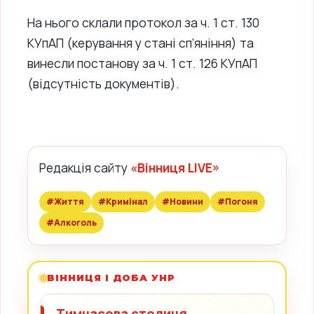
На нього склали протокол за ч. 1 ст. 130
КУпАП (керування у стані сп’яніння) та
винесли постанову за ч. 1 ст. 126 КУпАП
(відсутність документів).
Редакція сайту
«Вінниця LIVE»
#Життя
#Кримінал
#Новини
#Погоня
#Алкоголь
ВІННИЦЯ І ДОБА УНР
Тимчасова столиця