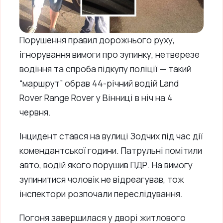
Порушення правил дорожнього руху,
ігнорування вимоги про зупинку, нетверезе
водіння та спроба підкупу поліції — такий
“маршрут” обрав 44-річний водій Land
Rover Range Rover у Вінниці в ніч на 4
червня.
Інцидент стався на вулиці Зодчих під час дії
комендантської години. Патрульні помітили
авто, водій якого порушив ПДР. На вимогу
зупинитися чоловік не відреагував, тож
інспектори розпочали переслідування.
Погоня завершилася у дворі житлового