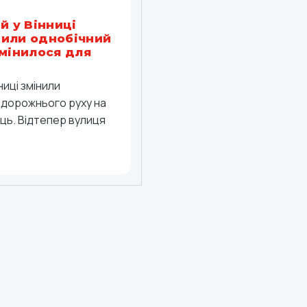
й у Вінниці
или однобічний
змінилося для
ниці змінили
 дорожнього руху на
иць. Відтепер вулиця