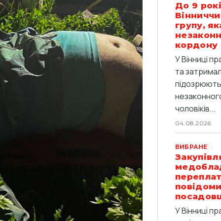
До 9 рокі
Вінниччи
групу, я
незаконн
кордону
У Вінниці п
та затримали
підозрюють 
незаконног
чоловіків...
04.08.2026
ВИБРАНЕ
Закупівл
медобла
переплат
повідоми
посадов
У Вінниці п