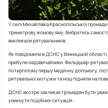
У селі Михайлівка Краснопільської громади 
триметрову жомову яму. Вибратись самостій
викликали рятувальників.
Як повідомили в ДСНС у Вінницькій області,
прибули надзвичайники. Фельдшер-рятувал
потерпілому першу медичну допомогу, післ
рятувальної мотузки та нош підняли на по
ДСНС вкотре закликає громадян бути уваж
уникнути подібних ситуацій.