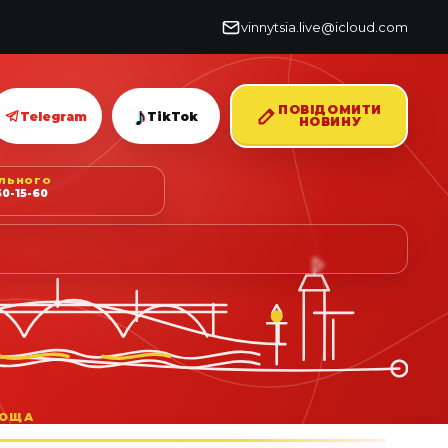
vinnytsia.live@icloud.com
♪
ПОВІДОМИТИ
Telegram
TikTok
НОВИНУ
ІЛЬНОГО
0-15-60