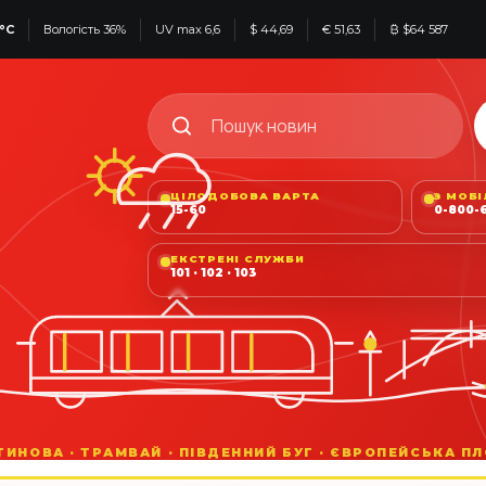
°C
Вологість 36%
UV max 6,6
$ 44,69
€ 51,63
₿ $64 587
ЦІЛОДОБОВА ВАРТА
З МОБ
15-60
0-800-6
ЕКСТРЕНІ СЛУЖБИ
101 · 102 · 103