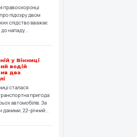
ні правоохоронці
про підозру двом
яких слідство вважає
до нападу...
ній у Вінниці
ий водій
ив два
лі
ниці сталася
ранспортна пригода
рьох автомобілів. За
 даними, 22-річний...