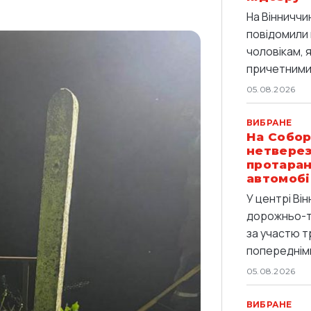
На Вінниччи
повідомили 
чоловікам, 
причетними 
05.08.2026
ВИБРАНЕ
На Собор
нетверез
протаран
автомобі
У центрі Він
дорожньо-т
за участю т
попередніми
05.08.2026
ВИБРАНЕ