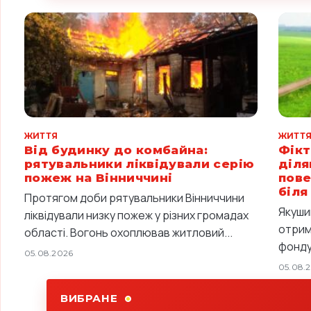
ЖИТТЯ
ЖИТТ
Від будинку до комбайна:
Фікт
рятувальники ліквідували серію
діля
пожеж на Вінниччині
пове
біля
Протягом доби рятувальники Вінниччини
Якуши
ліквідували низку пожеж у різних громадах
отрим
області. Вогонь охоплював житловий...
фонду,
05.08.2026
05.08.
ВИБРАНЕ