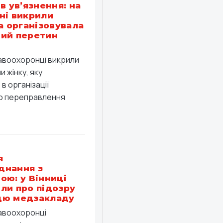
в ув’язнення: на
ні викрили
ка організовувала
ий перетин
равоохоронці викрили
 жінку, яку
в організації
о переправлення
я
днання з
ою: у Вінниці
ли про підозру
цю медзакладу
равоохоронці