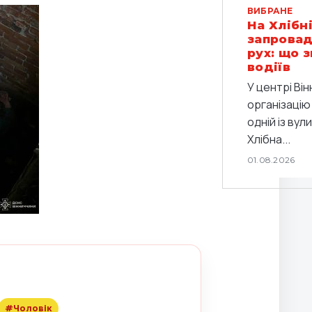
ВИБРАНЕ
На Хлібні
запровад
рух: що 
водіїв
У центрі Він
організацію
одній із вул
Хлібна...
01.08.2026
#Чоловік