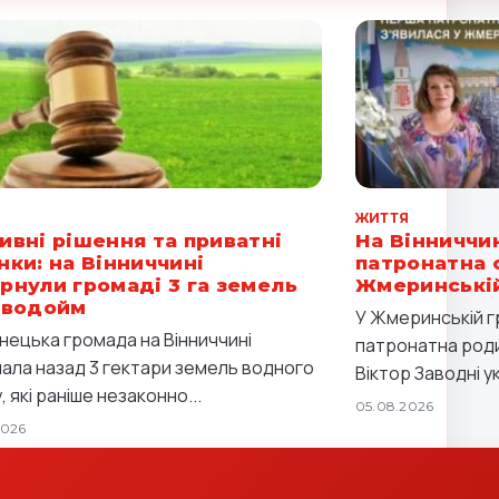
Я
ЖИТТЯ
ивні рішення та приватні
На Вінниччи
нки: на Вінниччині
патронатна с
рнули громаді 3 га земель
Жмеринській
 водойм
У Жмеринській 
нецька громада на Вінниччині
патронатна роди
ала назад 3 гектари земель водного
Віктор Заводні ук
 які раніше незаконно...
05.08.2026
2026