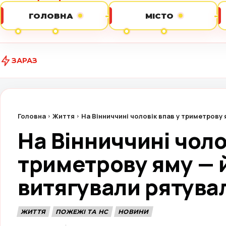
ГОЛОВНА
МІСТО
ЗАРАЗ
Від будин
Головна
Життя
На Вінниччині чоловік впав у триметрову
На Вінниччині чоло
триметрову яму — 
витягували рятува
ЖИТТЯ
ПОЖЕЖІ ТА НС
НОВИНИ