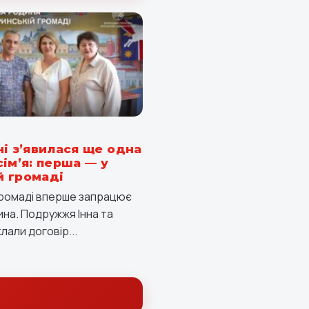
ні з’явилася ще одна
ім’я: перша — у
 громаді
громаді вперше запрацює
на. Подружжя Інна та
лали договір...