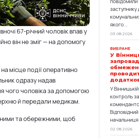
повідомили 
заступнику 
комунальних
якого...
вночі 67-річний чоловік впав у
03.08.2026
но він не зміг — на допомогу
ВИБРАНЕ
У Вінниц
запровад
обмежен
 на місце події оперативно
проводи
ьник одразу надав
додатков
У Вінницькі
я чого чоловіка за допомогою
контроль з
верхню й передали медикам.
комендантс
Відповідний
ними та обережними, щоб
начальниця 
02.08.2026