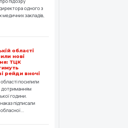
про підозру
директора одного з
 медичних закладів,
ькій області
или нові
ня: ТЦК
тимуть
і рейди вночі
й області посилили
а дотриманням
ької години.
 наказ підписали
обласної...