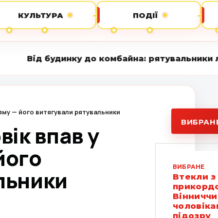
КУЛЬТУРА
ПОДІЇ
ку до комбайна: рятувальники ліквідували сер
 яму — його витягували рятувальники
ВИБРАН
вік впав у
його
ВИБРАНЕ
льники
Втекли з
прикордо
Вінниччи
чоловіка
підозру