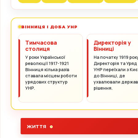
ВІННИЦЯ І ДОБА УНР
Тимчасова
Директорія у
столиця
Вінниці
У роки Української
На початку 1919 рок
революції 1917-1921
Директорія та Уряд
Вінниця кілька разів
УНР переїхали з Киє
ставала місцем роботи
до Вінниці, де
урядових структур
ухвалювали держав
УНР.
рішення.
ЖИТТЯ