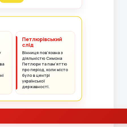
Петлюрівський
слід
у
Вінниця пов’язана з
діяльністю Симона
ва
Петлюри та пам’яттю
про період, коли місто
ні
було в центрі
української
державності.