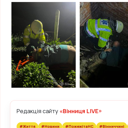
Редакція сайту
«Вінниця LIVE»
#Життя
#Новини
#ПожежітаНС
#Вінниччині