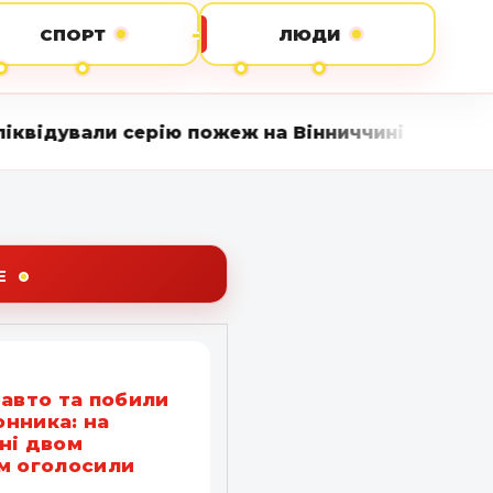
СПОРТ
ЛЮДИ
ію пожеж на Вінниччині • Вінниця LIVE стежить
Е
 авто та побили
нника: на
ні двом
м оголосили