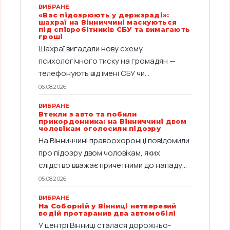
ВИБРАНЕ
«Вас підозрюють у держзраді»:
шахраї на Вінниччині маскуються
під співробітників СБУ та вимагають
гроші
Шахраї вигадали нову схему
психологічного тиску на громадян —
телефонують від імені СБУ чи...
06.08.2026
ВИБРАНЕ
Втекли з авто та побили
прикордонника: на Вінниччині двом
чоловікам оголосили підозру
На Вінниччині правоохоронці повідомили
про підозру двом чоловікам, яких
слідство вважає причетними до нападу...
05.08.2026
ВИБРАНЕ
На Соборній у Вінниці нетверезий
водій протаранив два автомобілі
У центрі Вінниці сталася дорожньо-