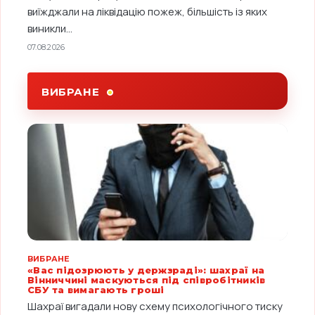
виїжджали на ліквідацію пожеж, більшість із яких
виникли...
07.08.2026
ВИБРАНЕ
ВИБРАНЕ
«Вас підозрюють у держзраді»: шахраї на
Вінниччині маскуються під співробітників
СБУ та вимагають гроші
Шахраї вигадали нову схему психологічного тиску