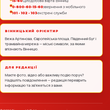
15-60
Цілодобова варта Вінниці
0-800-60-15-60
звернення з мобільного
101 · 102 · 103
екстрені служби
ВІННИЦЬКИЙ ОРІЄНТИР
Вежа Артинова, Європейська площа, Південний Буг і
трамвайна мережа — міські символи, за якими
впізнають Вінницю.
ДЛЯ РЕДАКЦІЇ
Маєте фото, відео або важливу подію поруч?
Надішліть повідомлення — редакція перевірить
інформацію та звʼяжеться з вами.