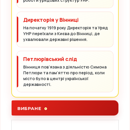
роботи урядових структур УНР.
Директорія у Вінниці
На початку 1919 року Директорія та Уряд
УНР переїхали з Києва до Вінниці, де
ухвалювали державні рішення.
Петлюрівський слід
Вінниця пов’язана з діяльністю Симона
Петлюри та пам’яттю про період, коли
місто було в центрі української
державності.
ВИБРАНЕ