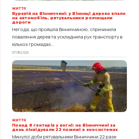
ЖИТТЯ
Буревій на Вінниччині: у Вінниці дерево впало
на автомобіль, рятувальники розчищали
дороги
Негода, що пройшла Вінниччиною, спричинила
повалення дерев та ускладнила рух транспорту в
кількох громадах...
07.08.2026
ЖИТТЯ
Понад 8 гектарів у вогні: на Вінниччині за
день ліквідували 22 пожежі в екосистемах
Минулої доби рятувальники Вінниччини 22 рази