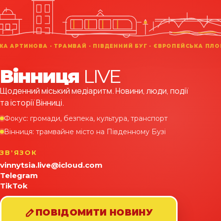
Вінниця
LIVE
Щоденний міський медіаритм. Новини, люди, події
та історії Вінниці.
Фокус: громади, безпека, культура, транспорт
Вінниця: трамвайне місто на Південному Бузі
ЗВʼЯЗОК
vinnytsia.live@icloud.com
Telegram
TikTok
ПОВІДОМИТИ НОВИНУ