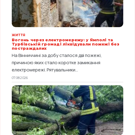
ЖИТТЯ
Вогонь через електромережу: у Ямполі та
Турбівській громаді ліквідували пожежі без
постраждалих
На Вінниччині за добу сталося дві пожежі,
причиною яких стало коротке замикання
електромережі. Рятувальники...
07.08.2026