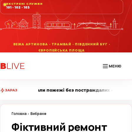
ЕКСТРЕНІ СЛУЖБИ
101 · 102 · 103
В
LIVE
МЕНЮ
ожежі без постраждалих • Вінниця LIVE стежить за гол
ЗАРАЗ
Головна
Вибране
Фіктивний ремонт