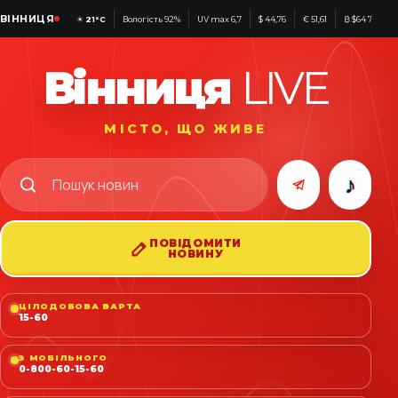
ВІННИЦЯ
☀
21°C
Вологість 92%
UV max 6,7
$ 44,76
€ 51,61
₿ $64 788
Вінниця
LIVE
МІСТО, ЩО ЖИВЕ
♪
ПОВІДОМИТИ
НОВИНУ
ЦІЛОДОБОВА ВАРТА
15-60
З МОБІЛЬНОГО
0-800-60-15-60