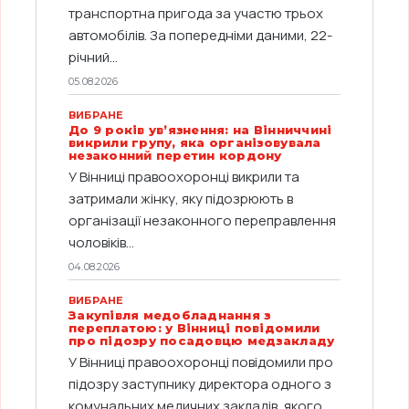
транспортна пригода за участю трьох
автомобілів. За попередніми даними, 22-
річний...
05.08.2026
ВИБРАНЕ
До 9 років ув’язнення: на Вінниччині
викрили групу, яка організовувала
незаконний перетин кордону
У Вінниці правоохоронці викрили та
затримали жінку, яку підозрюють в
організації незаконного переправлення
чоловіків...
04.08.2026
ВИБРАНЕ
Закупівля медобладнання з
переплатою: у Вінниці повідомили
про підозру посадовцю медзакладу
У Вінниці правоохоронці повідомили про
підозру заступнику директора одного з
комунальних медичних закладів, якого...