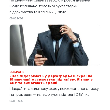
На Вінниччині слідчі завершили розслідування
щодо колишньої головної бухгалтерки
підприємства та її спільниці, яких...
08.08.2026
ВИБРАНЕ
«Вас підозрюють у держзраді»: шахраї на
Вінниччині маскуються під співробітників
СБУ та вимагають гроші
Шахраї вигадали нову схему психологічного тиску
на громадян — телефонують від імені СБУ чи...
06.08.2026