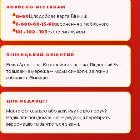
КОРИСНО МІСТЯНАМ
15-60
Цілодобова варта Вінниці
0-800-60-15-60
звернення з мобільного
101 · 102 · 103
екстрені служби
ВІННИЦЬКИЙ ОРІЄНТИР
Вежа Артинова, Європейська площа, Південний Буг і
трамвайна мережа — міські символи, за якими
впізнають Вінницю.
ДЛЯ РЕДАКЦІЇ
Маєте фото, відео або важливу подію поруч?
Надішліть повідомлення — редакція перевірить
інформацію та звʼяжеться з вами.