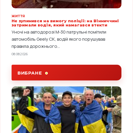
ЖИТТЯ
Не зупинився на вимогу поліції: на Вінниччині
затримали водія, який намагався втекти
Уночі на автодорозі М-30 патрульні помітили
автомобіль Geely CK, водій якого порушував
правила дорожнього...
08.08.2026
ВИБРАНЕ