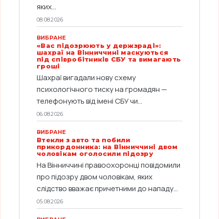
яких...
08.08.2026
ВИБРАНЕ
«Вас підозрюють у держзраді»:
шахраї на Вінниччині маскуються
під співробітників СБУ та вимагають
гроші
Шахраї вигадали нову схему
психологічного тиску на громадян —
телефонують від імені СБУ чи...
06.08.2026
ВИБРАНЕ
Втекли з авто та побили
прикордонника: на Вінниччині двом
чоловікам оголосили підозру
На Вінниччині правоохоронці повідомили
про підозру двом чоловікам, яких
слідство вважає причетними до нападу...
05.08.2026