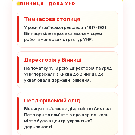
ВІННИЦЯ І ДОБА УНР
Тимчасова столиця
У роки Української революції 1917-1921
Вінниця кілька разів ставала місцем
роботи урядових структур УНР.
Директорія у Вінниці
На початку 1919 року Директорія та Уряд
УНР переїхали з Києва до Вінниці, де
ухвалювали державні рішення.
Петлюрівський слід
Вінниця пов’язана з діяльністю Симона
Петлюри та пам’яттю про період, коли
місто було в центрі української
державності.