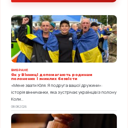
ВИБРАНЕ
Як у Вінниці допомагають родинам
полонених і зниклих безвісти
«Мене звати Юля. Я подруга вашої дружини»:
історія вінничанки, яка зустрічає українців із полону
Коли...
08.08.2026