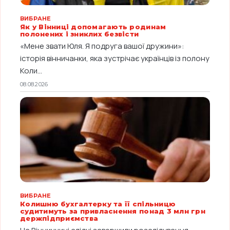
ВИБРАНЕ
Як у Вінниці допомагають родинам
полонених і зниклих безвісти
«Мене звати Юля. Я подруга вашої дружини»:
історія вінничанки, яка зустрічає українців із полону
Коли...
08.08.2026
ВИБРАНЕ
Колишню бухгалтерку та її спільницю
судитимуть за привласнення понад 3 млн грн
держпідприємства