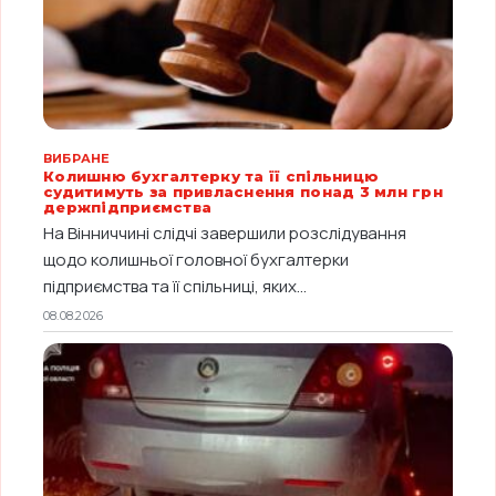
ВИБРАНЕ
Колишню бухгалтерку та її спільницю
судитимуть за привласнення понад 3 млн грн
держпідприємства
На Вінниччині слідчі завершили розслідування
щодо колишньої головної бухгалтерки
підприємства та її спільниці, яких...
08.08.2026