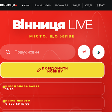
ВІННИЦЯ
☀
13°C
Вологість 90%
UV max 6,5
$ 44,76
€ 51,61
₿ $64 759
Вінниця
LIVE
МІСТО, ЩО ЖИВЕ
♪
ПОВІДОМИТИ
НОВИНУ
ЦІЛОДОБОВА ВАРТА
15-60
З МОБІЛЬНОГО
0-800-60-15-60