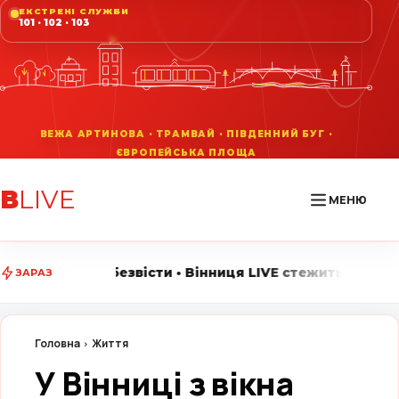
ЕКСТРЕНІ СЛУЖБИ
101 · 102 · 103
В
LIVE
МЕНЮ
сти • Вінниця LIVE стежить за головними подіями міст
ЗАРАЗ
Головна
Життя
У Вінниці з вікна