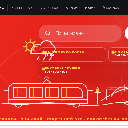
°C
Вологість 77%
UV max 6,5
$ 44,76
€ 51,67
₿ $64 403
ЦІЛОДОБОВА ВАРТА
З МОБ
15-60
0-800-6
ЕКСТРЕНІ СЛУЖБИ
101 · 102 · 103