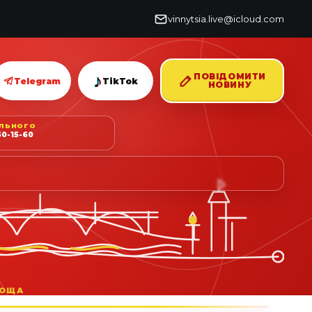
vinnytsia.live@icloud.com
♪
ПОВІДОМИТИ
Telegram
TikTok
НОВИНУ
ІЛЬНОГО
0-15-60