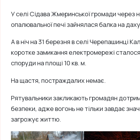
У селі Сідава Жмеринської громади через н
опалювальної печі зайнялася балка на дах
А в ніч на 31 березня в селі Черепашинці К
коротке замикання електромережі сталося
споруди на площі 10 кв. м.
На щастя, постраждалих немає.
Рятувальники закликають громадян дотри
безпеки, адже вогонь не тільки завдає знач
загрожує життю.