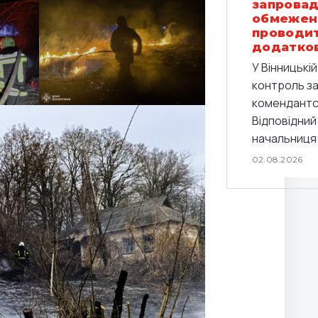
запровад
обмежен
проводи
додатков
У Вінницькі
контроль з
комендантс
Відповідний
начальниця 
02.08.2026