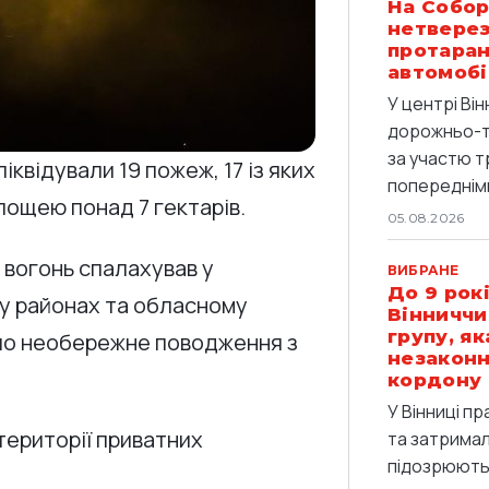
На Собор
нетверез
протаран
автомобі
У центрі Він
дорожньо-т
за участю т
квідували 19 пожеж, 17 із яких
попередніми
ощею понад 7 гектарів.
05.08.2026
 вогонь спалахував у
ВИБРАНЕ
До 9 рокі
у районах та обласному
Вінниччи
групу, я
ло необережне поводження з
незаконн
кордону
У Вінниці п
 території приватних
та затримали
підозрюють 