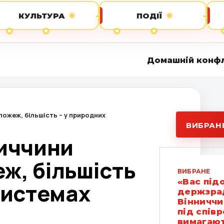
КУЛЬТУРА
ПОДІЇ
Домашній конфлікт привів до нес
пожеж, більшість – у природних
ВИБРАН
ниччини
еж, більшість
ВИБРАНЕ
«Вас під
системах
держзрад
Вінниччи
під спів
вимагают