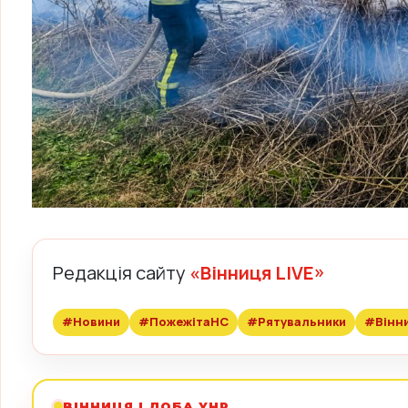
Редакція сайту
«Вінниця LIVE»
#Новини
#ПожежітаНС
#Рятувальники
#Вінн
ВІННИЦЯ І ДОБА УНР