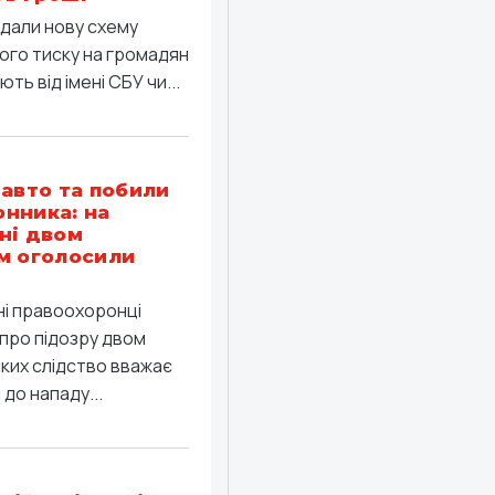
дали нову схему
ого тиску на громадян
ть від імені СБУ чи...
 авто та побили
нника: на
ні двом
м оголосили
ні правоохоронці
про підозру двом
яких слідство вважає
до нападу...