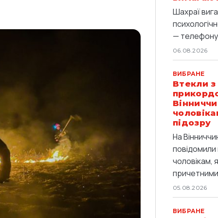
Шахраї вига
психологічн
— телефоную
06.08.2026
ВИБРАНЕ
Втекли з
прикордо
Вінниччи
чоловіка
підозру
На Вінниччи
повідомили 
чоловікам, 
причетними 
05.08.2026
ВИБРАНЕ