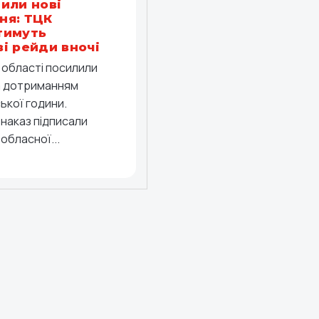
или нові
ня: ТЦК
тимуть
і рейди вночі
й області посилили
а дотриманням
ької години.
 наказ підписали
обласної...