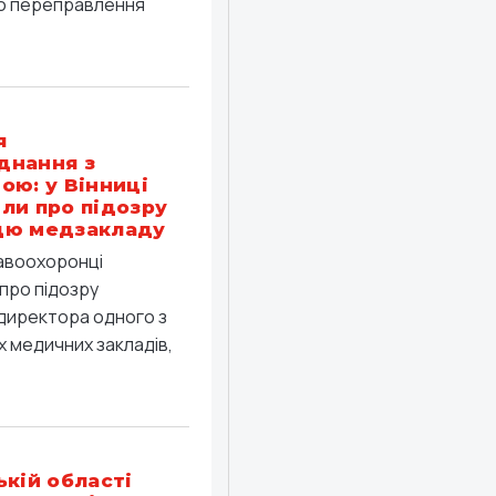
о переправлення
я
днання з
ою: у Вінниці
ли про підозру
цю медзакладу
равоохоронці
про підозру
директора одного з
 медичних закладів,
ькій області