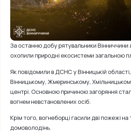
За останню добу рятувальники Вінниччини лі
охопили природні екосистеми загальною пл
Як повідомили в ДСНС у Вінницькій області,
Вінницькому, Жмеринському, Хмільницьком
центрі. Основною причиною загоряння ста
вогнем невстановлених осіб.
Крім того, вогнеборці гасили дві пожежі на
домоволодінь.