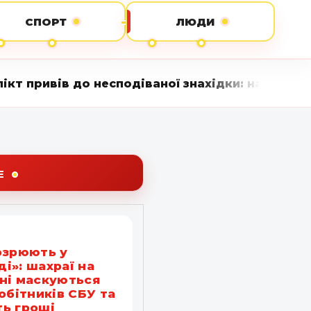
СПОРТ
ЛЮДИ
подіваної знахідки: на подвір’ї знайшли понад
Е
озрюють у
і»: шахраї на
ні маскуються
робітників СБУ та
ь гроші