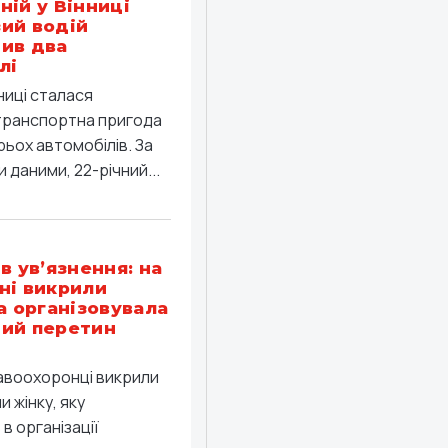
ній у Вінниці
ий водій
ив два
лі
ниці сталася
ранспортна пригода
рьох автомобілів. За
 даними, 22-річний...
в ув’язнення: на
ні викрили
ка організовувала
ий перетин
равоохоронці викрили
 жінку, яку
в організації