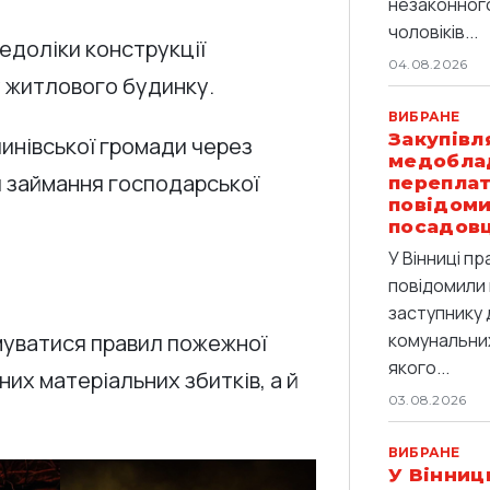
незаконног
чоловіків...
едоліки конструкції
04.08.2026
у житлового будинку.
ВИБРАНЕ
Закупівл
алинівської громади через
медобла
 займання господарської
переплат
повідоми
посадов
У Вінниці п
повідомили 
заступнику 
муватися правил пожежної
комунальних
якого...
них матеріальних збитків, а й
03.08.2026
ВИБРАНЕ
У Вінниц