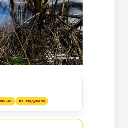
иччини
#Ліквідувала