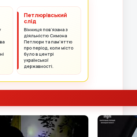
Петлюрівський
слід
у
Вінниця пов’язана з
діяльністю Симона
ва
Петлюри та пам’яттю
про період, коли місто
ні
було в центрі
української
державності.