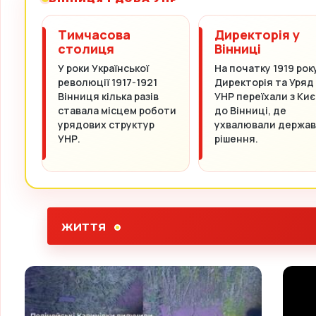
Тимчасова
Директорія у
столиця
Вінниці
У роки Української
На початку 1919 рок
революції 1917-1921
Директорія та Уряд
Вінниця кілька разів
УНР переїхали з Киє
ставала місцем роботи
до Вінниці, де
урядових структур
ухвалювали держав
УНР.
рішення.
ЖИТТЯ