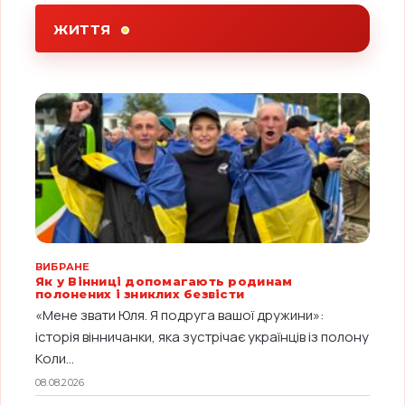
ЖИТТЯ
ВИБРАНЕ
Як у Вінниці допомагають родинам
полонених і зниклих безвісти
«Мене звати Юля. Я подруга вашої дружини»:
історія вінничанки, яка зустрічає українців із полону
Коли...
08.08.2026