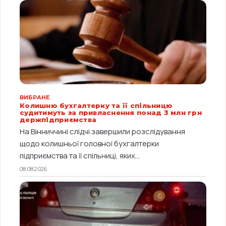
ВИБРАНЕ
Колишню бухгалтерку та її спільницю
судитимуть за привласнення понад 3 млн грн
держпідприємства
На Вінниччині слідчі завершили розслідування
щодо колишньої головної бухгалтерки
підприємства та її спільниці, яких...
08.08.2026