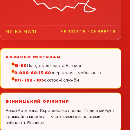
МИ НА МАПІ
48.9226° N · 28.6584° E
КОРИСНО МІСТЯНАМ
15-60
Цілодобова варта Вінниці
0-800-60-15-60
звернення з мобільного
101 · 102 · 103
екстрені служби
ВІННИЦЬКИЙ ОРІЄНТИР
Вежа Артинова, Європейська площа, Південний Буг і
трамвайна мережа — міські символи, за якими
впізнають Вінницю.