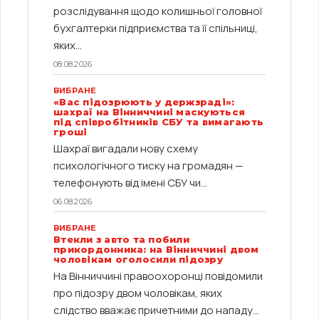
розслідування щодо колишньої головної
бухгалтерки підприємства та її спільниці,
яких...
08.08.2026
ВИБРАНЕ
«Вас підозрюють у держзраді»:
шахраї на Вінниччині маскуються
під співробітників СБУ та вимагають
гроші
Шахраї вигадали нову схему
психологічного тиску на громадян —
телефонують від імені СБУ чи...
06.08.2026
ВИБРАНЕ
Втекли з авто та побили
прикордонника: на Вінниччині двом
чоловікам оголосили підозру
На Вінниччині правоохоронці повідомили
про підозру двом чоловікам, яких
слідство вважає причетними до нападу...