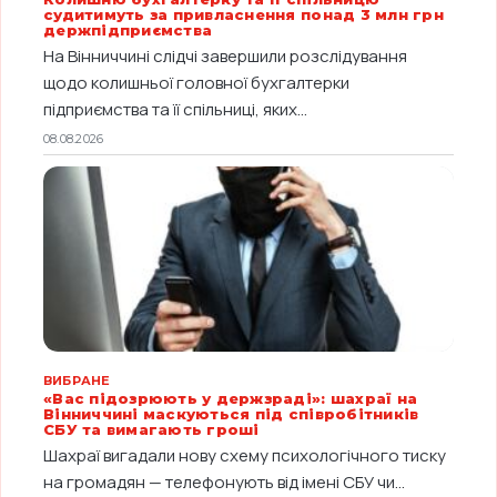
судитимуть за привласнення понад 3 млн грн
держпідприємства
На Вінниччині слідчі завершили розслідування
щодо колишньої головної бухгалтерки
підприємства та її спільниці, яких...
08.08.2026
ВИБРАНЕ
«Вас підозрюють у держзраді»: шахраї на
Вінниччині маскуються під співробітників
СБУ та вимагають гроші
Шахраї вигадали нову схему психологічного тиску
на громадян — телефонують від імені СБУ чи...