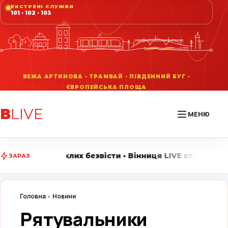
ЕКСТРЕНІ СЛУЖБИ
101 · 102 · 103
В
LIVE
МЕНЮ
лих безвісти • Вінниця LIVE стежить за головними под
ЗАРАЗ
Головна
Новини
Рятувальники