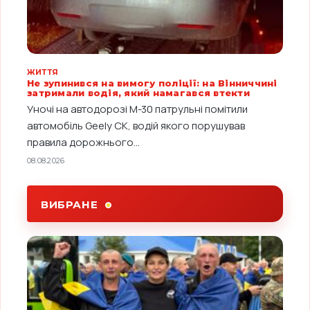
ЖИТТЯ
Не зупинився на вимогу поліції: на Вінниччині
затримали водія, який намагався втекти
Уночі на автодорозі М-30 патрульні помітили
автомобіль Geely CK, водій якого порушував
правила дорожнього...
08.08.2026
ВИБРАНЕ