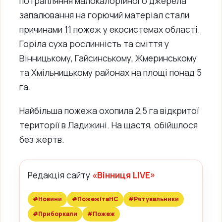
потрапляння малокалорійного джерела
запалювання на горючий матеріал стали
причинами 11 пожеж у екосистемах області.
Горіла суха рослинність та сміття у
Вінницькому, Гайсинському, Жмеринському
та Хмільницькому районах на площі понад 5
га.
Найбільша пожежа охопила 2,5 га відкритої
території в Ладижині. На щастя, обійшлося
без жертв.
Редакція сайту
«Вінниця LIVE»
#Новини
#ПожежітаНС
#Рятувальники
#Приборкали
#Пожеж