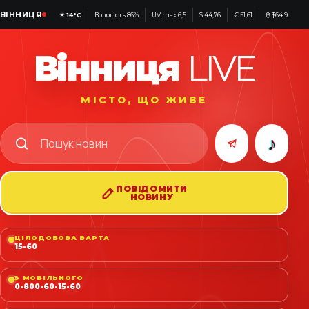
ВІННИЦЯ
☀
14°C
Вологість 86%
UV max 6,5
$ 44,76
€ 51,61
₿ $64 926
Вінниця
LIVE
МІСТО, ЩО ЖИВЕ
♪
ПОВІДОМИТИ
НОВИНУ
ЦІЛОДОБОВА ВАРТА
15-60
З МОБІЛЬНОГО
0-800-60-15-60