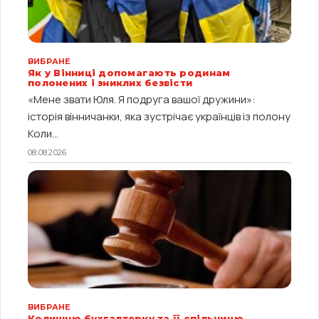
ВИБРАНЕ
Як у Вінниці допомагають родинам
полонених і зниклих безвісти
«Мене звати Юля. Я подруга вашої дружини»:
історія вінничанки, яка зустрічає українців із полону
Коли...
08.08.2026
ВИБРАНЕ
Колишню бухгалтерку та її спільницю