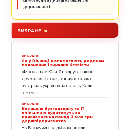
місто було в центрі української
державності.
ВИБРАНЕ
ВИБРАНЕ
Як у Вінниці допомагають родинам
полонених і зниклих безвісти
«Мене звати Юля. Я подруга вашої
дружини»: історія вінничанки, яка
зустрічає українців із полону Коли...
08.08.2026
ВИБРАНЕ
Колишню бухгалтерку та її
спільницю судитимуть за
привласнення понад 3 млн грн
держпідприємства
На Вінниччині слідчі завершили