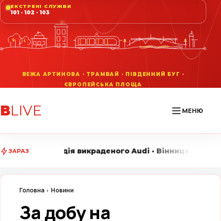
ЕКСТРЕНІ СЛУЖБИ
101 · 102 · 103
В
LIVE
МЕНЮ
раденого Audi • Вінниця LIVE стежить за головними п
ЗАРАЗ
Головна
Новини
За добу на