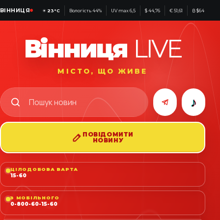
ВІННИЦЯ
☀
23°C
Вологість 44%
UV max 6,5
$ 44,76
€ 51,61
₿ $64 890
Вінниця
LIVE
МІСТО, ЩО ЖИВЕ
♪
ПОВІДОМИТИ
НОВИНУ
ЦІЛОДОБОВА ВАРТА
15-60
З МОБІЛЬНОГО
0-800-60-15-60