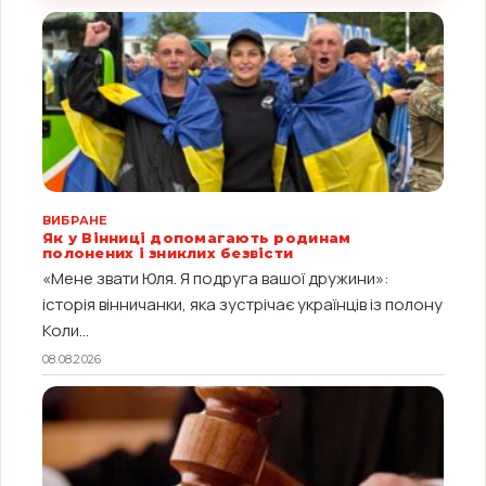
ВИБРАНЕ
Як у Вінниці допомагають родинам
полонених і зниклих безвісти
«Мене звати Юля. Я подруга вашої дружини»:
історія вінничанки, яка зустрічає українців із полону
Коли...
08.08.2026