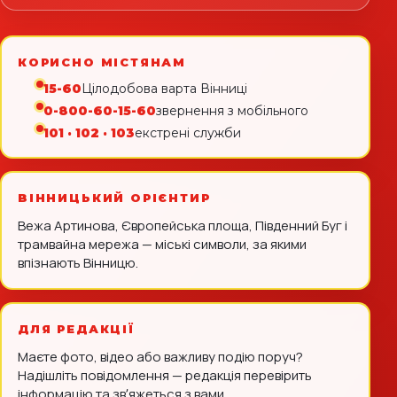
КОРИСНО МІСТЯНАМ
15-60
Цілодобова варта Вінниці
0-800-60-15-60
звернення з мобільного
101 · 102 · 103
екстрені служби
ВІННИЦЬКИЙ ОРІЄНТИР
Вежа Артинова, Європейська площа, Південний Буг і
трамвайна мережа — міські символи, за якими
впізнають Вінницю.
ДЛЯ РЕДАКЦІЇ
Маєте фото, відео або важливу подію поруч?
Надішліть повідомлення — редакція перевірить
інформацію та звʼяжеться з вами.