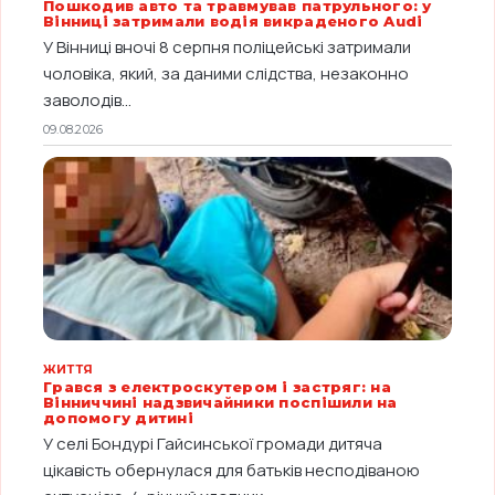
Пошкодив авто та травмував патрульного: у
Вінниці затримали водія викраденого Audi
У Вінниці вночі 8 серпня поліцейські затримали
чоловіка, який, за даними слідства, незаконно
заволодів...
09.08.2026
ЖИТТЯ
Грався з електроскутером і застряг: на
Вінниччині надзвичайники поспішили на
допомогу дитині
У селі Бондурі Гайсинської громади дитяча
цікавість обернулася для батьків несподіваною