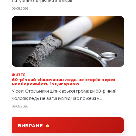
ситуацією. 4-річний хлопчик...
09.08.2026
ЖИТТЯ
60-річний вінничанин ледь не згорів через
необережність із цигаркою
У селі Стрільники Шпиківської громади 60-річний
чоловік ледь не загинув під час пожежі у...
09.08.2026
ВИБРАНЕ