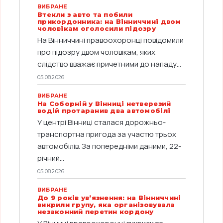
ВИБРАНЕ
Втекли з авто та побили
прикордонника: на Вінниччині двом
чоловікам оголосили підозру
На Вінниччині правоохоронці повідомили
про підозру двом чоловікам, яких
слідство вважає причетними до нападу...
05.08.2026
ВИБРАНЕ
На Соборній у Вінниці нетверезий
водій протаранив два автомобілі
У центрі Вінниці сталася дорожньо-
транспортна пригода за участю трьох
автомобілів. За попередніми даними, 22-
річний...
05.08.2026
ВИБРАНЕ
До 9 років ув’язнення: на Вінниччині
викрили групу, яка організовувала
незаконний перетин кордону