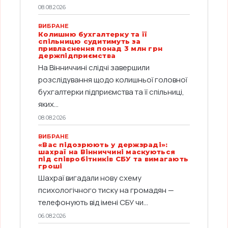
08.08.2026
ВИБРАНЕ
Колишню бухгалтерку та її
спільницю судитимуть за
привласнення понад 3 млн грн
держпідприємства
На Вінниччині слідчі завершили
розслідування щодо колишньої головної
бухгалтерки підприємства та її спільниці,
яких...
08.08.2026
ВИБРАНЕ
«Вас підозрюють у держзраді»:
шахраї на Вінниччині маскуються
під співробітників СБУ та вимагають
гроші
Шахраї вигадали нову схему
психологічного тиску на громадян —
телефонують від імені СБУ чи...
06.08.2026