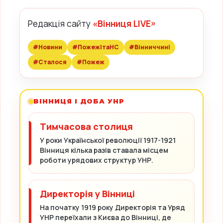
Редакція сайту
«Вінниця LIVE»
#Новини
#ПожежітаНС
#Вінниччині
#Сталося
#Пожеж
ВІННИЦЯ І ДОБА УНР
Тимчасова столиця
У роки Української революції 1917-1921
Вінниця кілька разів ставала місцем
роботи урядових структур УНР.
Директорія у Вінниці
На початку 1919 року Директорія та Уряд
УНР переїхали з Києва до Вінниці, де