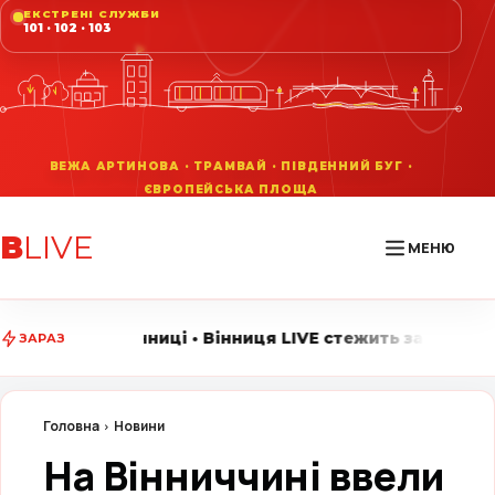
ЕКСТРЕНІ СЛУЖБИ
101 · 102 · 103
В
LIVE
МЕНЮ
і • Вінниця LIVE стежить за головними подіями міста •
ЗАРАЗ
Головна
Новини
На Вінниччині ввели