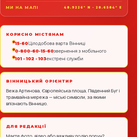
МИ НА МАПІ
48.9226° N · 28.6584° E
КОРИСНО МІСТЯНАМ
15-60
Цілодобова варта Вінниці
0-800-60-15-60
звернення з мобільного
101 · 102 · 103
екстрені служби
ВІННИЦЬКИЙ ОРІЄНТИР
Вежа Артинова, Європейська площа, Південний Буг і
трамвайна мережа — міські символи, за якими
впізнають Вінницю.
ДЛЯ РЕДАКЦІЇ
Маєте фото, відео або важливу подію поруч?