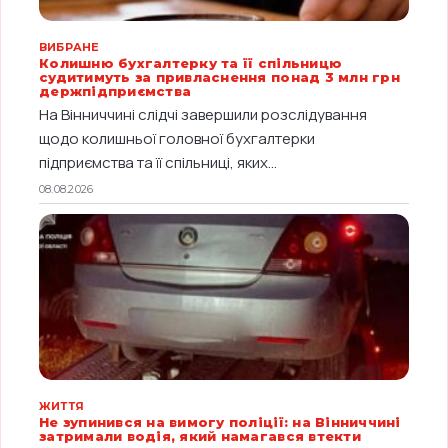
ВИБРАНЕ
Колишню бухгалтерку та її спільницю
судитимуть за привласнення понад 3 млн грн
держпідприємства
На Вінниччині слідчі завершили розслідування
щодо колишньої головної бухгалтерки
підприємства та її спільниці, яких...
08.08.2026
ЖИТТЯ
Не зупинився на вимогу поліції: на Вінниччині
затримали водія, який намагався втекти