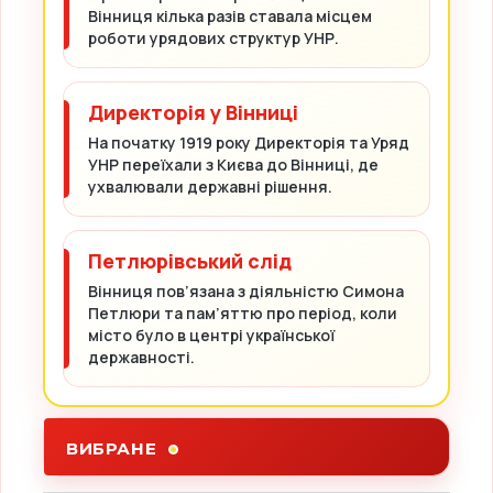
Вінниця кілька разів ставала місцем
роботи урядових структур УНР.
Директорія у Вінниці
На початку 1919 року Директорія та Уряд
УНР переїхали з Києва до Вінниці, де
ухвалювали державні рішення.
Петлюрівський слід
Вінниця пов’язана з діяльністю Симона
Петлюри та пам’яттю про період, коли
місто було в центрі української
державності.
ВИБРАНЕ