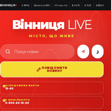
ВІННИЦЯ
☀
17°C
Вологість 85%
UV max 4,4
$ 44,76
€ 51,61
₿ $65 092
Вінниця
LIVE
МІСТО, ЩО ЖИВЕ
♪
ПОВІДОМИТИ
НОВИНУ
ЦІЛОДОБОВА ВАРТА
15-60
З МОБІЛЬНОГО
0-800-60-15-60