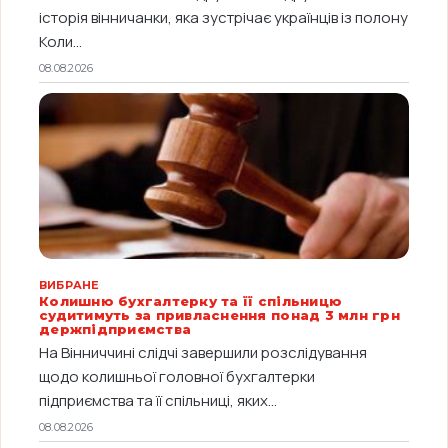
історія вінничанки, яка зустрічає українців із полону
Коли...
08.08.2026
ВИБРАНЕ
Колишню бухгалтерку та її спільницю
судитимуть за привласнення понад 3 млн грн
держпідприємства
На Вінниччині слідчі завершили розслідування
щодо колишньої головної бухгалтерки
підприємства та її спільниці, яких...
08.08.2026