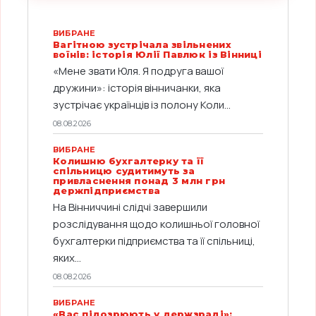
ВИБРАНЕ
Вагітною зустрічала звільнених
воїнів: історія Юлії Павлюк із Вінниці
«Мене звати Юля. Я подруга вашої
дружини»: історія вінничанки, яка
зустрічає українців із полону Коли...
08.08.2026
ВИБРАНЕ
Колишню бухгалтерку та її
спільницю судитимуть за
привласнення понад 3 млн грн
держпідприємства
На Вінниччині слідчі завершили
розслідування щодо колишньої головної
бухгалтерки підприємства та її спільниці,
яких...
08.08.2026
ВИБРАНЕ
«Вас підозрюють у держзраді»: