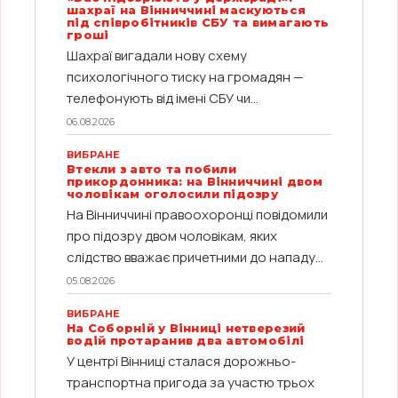
шахраї на Вінниччині маскуються
під співробітників СБУ та вимагають
гроші
Шахраї вигадали нову схему
психологічного тиску на громадян —
телефонують від імені СБУ чи...
06.08.2026
ВИБРАНЕ
Втекли з авто та побили
прикордонника: на Вінниччині двом
чоловікам оголосили підозру
На Вінниччині правоохоронці повідомили
про підозру двом чоловікам, яких
слідство вважає причетними до нападу...
05.08.2026
ВИБРАНЕ
На Соборній у Вінниці нетверезий
водій протаранив два автомобілі
У центрі Вінниці сталася дорожньо-
транспортна пригода за участю трьох