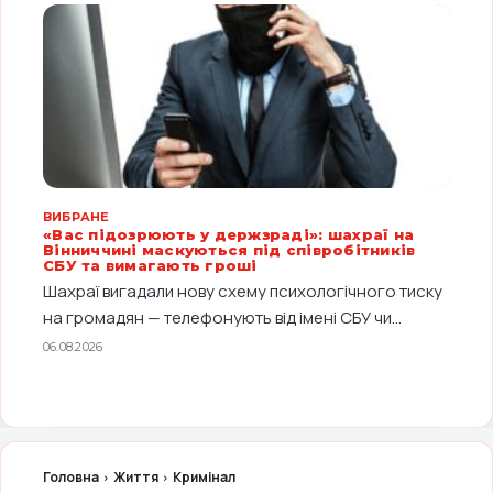
ВИБРАНЕ
«Вас підозрюють у держзраді»: шахраї на
Вінниччині маскуються під співробітників
СБУ та вимагають гроші
Шахраї вигадали нову схему психологічного тиску
на громадян — телефонують від імені СБУ чи...
06.08.2026