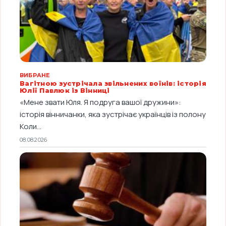
ВИБРАНЕ
Вагітною зустрічала звільнених воїнів: історія
Юлії Павлюк із Вінниці
«Мене звати Юля. Я подруга вашої дружини»:
історія вінничанки, яка зустрічає українців із полону
Коли...
08.08.2026