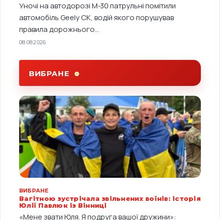
Уночі на автодорозі М-30 патрульні помітили
автомобіль Geely CK, водій якого порушував
правила дорожнього...
08.08.2026
ВИБРАНЕ
ВИБРАНЕ
Вагітною зустрічала звільнених воїнів: історія
Юлії Павлюк із Вінниці
«Мене звати Юля. Я подруга вашої дружини»: