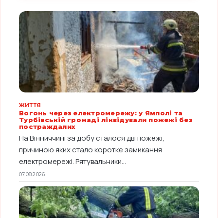
ЖИТТЯ
Вогонь через електромережу: у Ямполі та
Турбівській громаді ліквідували пожежі без
постраждалих
На Вінниччині за добу сталося дві пожежі,
причиною яких стало коротке замикання
електромережі. Рятувальники...
07.08.2026