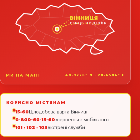
ВІННИЦЯ
СЕРЦЕ ПОДІЛЛЯ
МИ НА МАПІ
48.9226° N · 28.6584° E
КОРИСНО МІСТЯНАМ
15-60
Цілодобова варта Вінниці
0-800-60-15-60
звернення з мобільного
101 · 102 · 103
екстрені служби