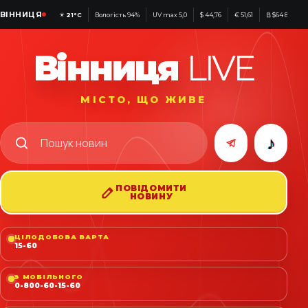
ВІННИЦЯ
☀
21°C
Вологість 94%
UV max 5,0
$ 44,76
€ 51,61
₿ $64 893
Вінниця
LIVE
МІСТО, ЩО ЖИВЕ
♪
ПОВІДОМИТИ
НОВИНУ
ЦІЛОДОБОВА ВАРТА
15-60
З МОБІЛЬНОГО
0-800-60-15-60