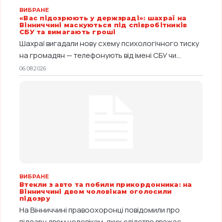
ВИБРАНЕ
«Вас підозрюють у держзраді»: шахраї на
Вінниччині маскуються під співробітників
СБУ та вимагають гроші
Шахраї вигадали нову схему психологічного тиску
на громадян — телефонують від імені СБУ чи...
06.08.2026
ВИБРАНЕ
Втекли з авто та побили прикордонника: на
Вінниччині двом чоловікам оголосили
підозру
На Вінниччині правоохоронці повідомили про
підозру двом чоловікам, яких слідство вважає