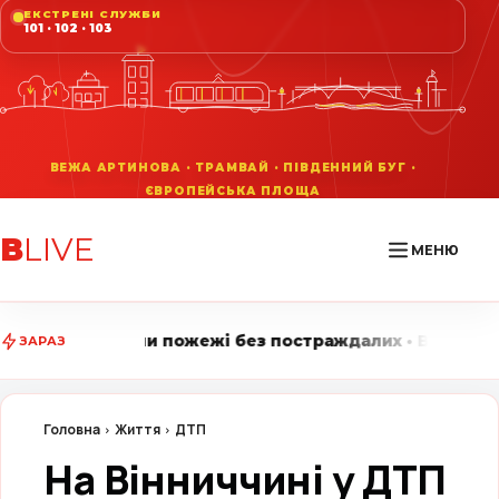
ЕКСТРЕНІ СЛУЖБИ
101 · 102 · 103
В
LIVE
МЕНЮ
жі без постраждалих • Вінниця LIVE стежить за голов
ЗАРАЗ
Головна
Життя
ДТП
На Вінниччині у ДТП