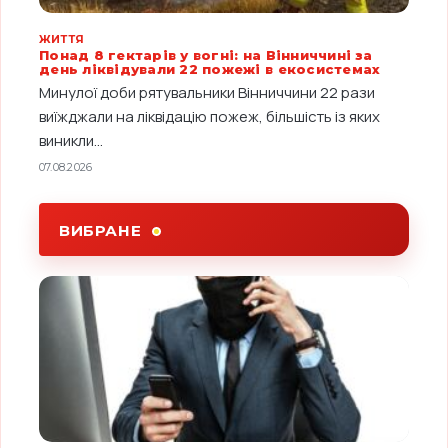
ЖИТТЯ
Понад 8 гектарів у вогні: на Вінниччині за
день ліквідували 22 пожежі в екосистемах
Минулої доби рятувальники Вінниччини 22 рази
виїжджали на ліквідацію пожеж, більшість із яких
виникли...
07.08.2026
ВИБРАНЕ