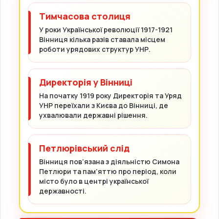
Тимчасова столиця
У роки Української революції 1917-1921
Вінниця кілька разів ставала місцем
роботи урядових структур УНР.
Директорія у Вінниці
На початку 1919 року Директорія та Уряд
УНР переїхали з Києва до Вінниці, де
ухвалювали державні рішення.
Петлюрівський слід
Вінниця пов’язана з діяльністю Симона
Петлюри та пам’яттю про період, коли
місто було в центрі української
державності.