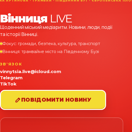
Вінниця
LIVE
Щоденний міський медіаритм. Новини, люди, події
та історії Вінниці.
Фокус: громади, безпека, культура, транспорт
Вінниця: трамвайне місто на Південному Бузі
ЗВʼЯЗОК
vinnytsia.live@icloud.com
Telegram
TikTok
ПОВІДОМИТИ НОВИНУ