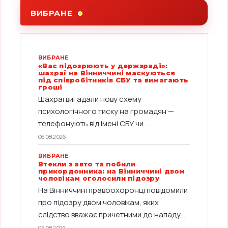
ВИБРАНЕ
ВИБРАНЕ
«Вас підозрюють у держзраді»:
шахраї на Вінниччині маскуються
під співробітників СБУ та вимагають
гроші
Шахраї вигадали нову схему
психологічного тиску на громадян —
телефонують від імені СБУ чи...
06.08.2026
ВИБРАНЕ
Втекли з авто та побили
прикордонника: на Вінниччині двом
чоловікам оголосили підозру
На Вінниччині правоохоронці повідомили
про підозру двом чоловікам, яких
слідство вважає причетними до нападу...