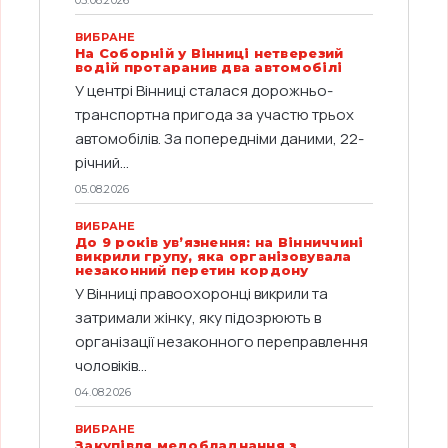
05.08.2026
ВИБРАНЕ
На Соборній у Вінниці нетверезий
водій протаранив два автомобілі
У центрі Вінниці сталася дорожньо-
транспортна пригода за участю трьох
автомобілів. За попередніми даними, 22-
річний...
05.08.2026
ВИБРАНЕ
До 9 років ув’язнення: на Вінниччині
викрили групу, яка організовувала
незаконний перетин кордону
У Вінниці правоохоронці викрили та
затримали жінку, яку підозрюють в
організації незаконного переправлення
чоловіків...
04.08.2026
ВИБРАНЕ
Закупівля медобладнання з