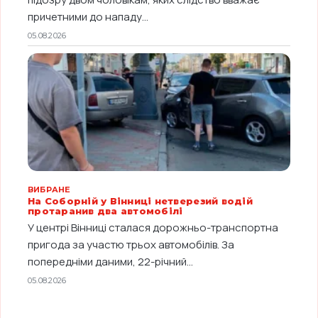
причетними до нападу...
05.08.2026
ВИБРАНЕ
На Соборній у Вінниці нетверезий водій
протаранив два автомобілі
У центрі Вінниці сталася дорожньо-транспортна
пригода за участю трьох автомобілів. За
попередніми даними, 22-річний...
05.08.2026