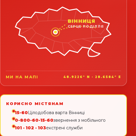
ВІННИЦЯ
СЕРЦЕ ПОДІЛЛЯ
МИ НА МАПІ
48.9226° N · 28.6584° E
КОРИСНО МІСТЯНАМ
15-60
Цілодобова варта Вінниці
0-800-60-15-60
звернення з мобільного
101 · 102 · 103
екстрені служби