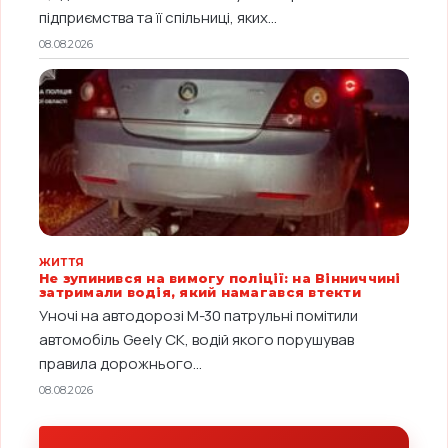
підприємства та її спільниці, яких...
08.08.2026
ЖИТТЯ
Не зупинився на вимогу поліції: на Вінниччині
затримали водія, який намагався втекти
Уночі на автодорозі М-30 патрульні помітили
автомобіль Geely CK, водій якого порушував
правила дорожнього...
08.08.2026