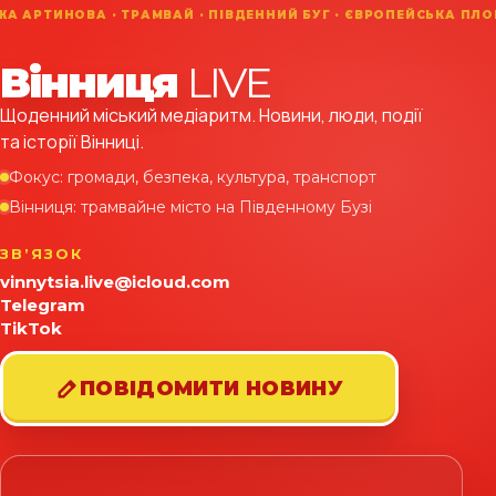
Вінниця
LIVE
Щоденний міський медіаритм. Новини, люди, події
та історії Вінниці.
Фокус: громади, безпека, культура, транспорт
Вінниця: трамвайне місто на Південному Бузі
ЗВʼЯЗОК
vinnytsia.live@icloud.com
Telegram
TikTok
ПОВІДОМИТИ НОВИНУ