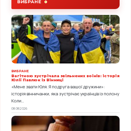
ВИБРАНЕ
ВИБРАНЕ
Вагітною зустрічала звільнених воїнів: історія
Юлії Павлюк із Вінниці
«Мене звати Юля. Я подруга вашої дружини»:
історія вінничанки, яка зустрічає українців із полону
Коли...
08.08.2026