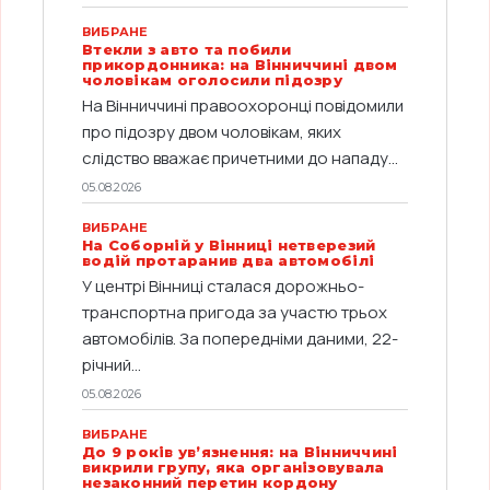
ВИБРАНЕ
Втекли з авто та побили
прикордонника: на Вінниччині двом
чоловікам оголосили підозру
На Вінниччині правоохоронці повідомили
про підозру двом чоловікам, яких
слідство вважає причетними до нападу...
05.08.2026
ВИБРАНЕ
На Соборній у Вінниці нетверезий
водій протаранив два автомобілі
У центрі Вінниці сталася дорожньо-
транспортна пригода за участю трьох
автомобілів. За попередніми даними, 22-
річний...
05.08.2026
ВИБРАНЕ
До 9 років ув’язнення: на Вінниччині
викрили групу, яка організовувала
незаконний перетин кордону