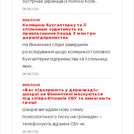
зустрічає українців із полону Коли...
08.08.2026
ВИБРАНЕ
Колишню бухгалтерку та її
спільницю судитимуть за
привласнення понад 3 млн грн
держпідприємства
На Вінниччині слідчі завершили
розслідування щодо колишньої головної
бухгалтерки підприємства та її спільниці,
яких...
08.08.2026
ВИБРАНЕ
«Вас підозрюють у держзраді»:
шахраї на Вінниччині маскуються
під співробітників СБУ та вимагають
гроші
Шахраї вигадали нову схему
психологічного тиску на громадян —
телефонують від імені СБУ чи...
06.08.2026