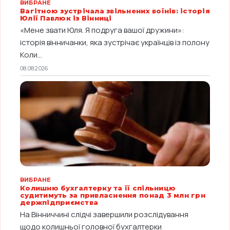
ВИБРАНЕ
Вагітною зустрічала звільнених воїнів: історія
Юлії Павлюк із Вінниці
«Мене звати Юля. Я подруга вашої дружини»:
історія вінничанки, яка зустрічає українців із полону
Коли...
08.08.2026
ВИБРАНЕ
Колишню бухгалтерку та її спільницю
судитимуть за привласнення понад 3 млн грн
держпідприємства
На Вінниччині слідчі завершили розслідування
щодо колишньої головної бухгалтерки