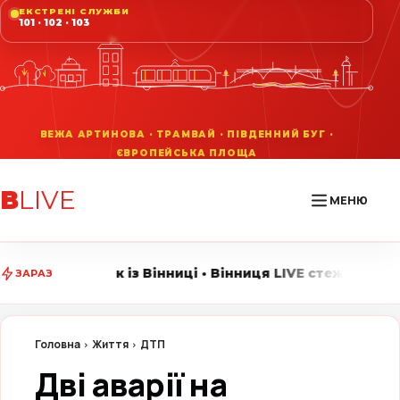
ЕКСТРЕНІ СЛУЖБИ
101 · 102 · 103
В
LIVE
МЕНЮ
з Вінниці • Вінниця LIVE стежить за головними подіями
ЗАРАЗ
Головна
Життя
ДТП
Дві аварії на