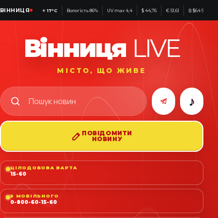
ВІННИЦЯ
☀
17°C
Вологість 86%
UV max 4,4
$ 44,76
€ 51,61
₿ $64 990
Вінниця
LIVE
МІСТО, ЩО ЖИВЕ
♪
ПОВІДОМИТИ
НОВИНУ
ЦІЛОДОБОВА ВАРТА
15-60
З МОБІЛЬНОГО
0-800-60-15-60