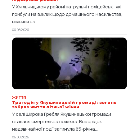
У Хмільницькому районі патрульні поліцейські, які
прибули на виклик щодо домашнього насильства,
виявили на...
06.08.2026
ЖИТТЯ
Трагедія у Якушинецькій громаді: вогонь
забрав життя літньої жінки
У селі Широка Гребля Якушинецької громади
сталася смертельна пожежа. Внаслідок
надзвичайної події загинула 85-річна...
06.08.2026