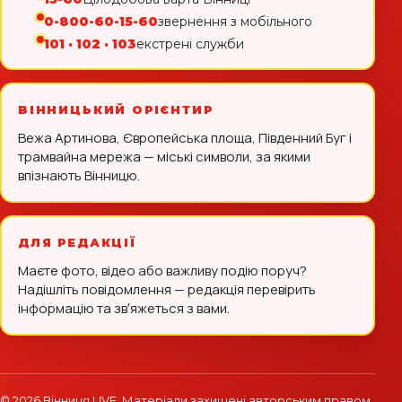
0-800-60-15-60
звернення з мобільного
101 · 102 · 103
екстрені служби
ВІННИЦЬКИЙ ОРІЄНТИР
Вежа Артинова, Європейська площа, Південний Буг і
трамвайна мережа — міські символи, за якими
впізнають Вінницю.
ДЛЯ РЕДАКЦІЇ
Маєте фото, відео або важливу подію поруч?
Надішліть повідомлення — редакція перевірить
інформацію та звʼяжеться з вами.
© 2026 Вінниця LIVE. Матеріали захищені авторським правом.