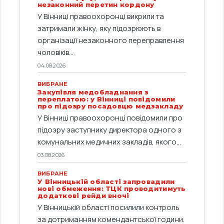
незаконний перетин кордону
У Вінниці правоохоронці викрили та
затримали жінку, яку підозрюють в
організації незаконного переправлення
чоловіків...
04.08.2026
ВИБРАНЕ
Закупівля медобладнання з
переплатою: у Вінниці повідомили
про підозру посадовцю медзакладу
У Вінниці правоохоронці повідомили про
підозру заступнику директора одного з
комунальних медичних закладів, якого...
03.08.2026
ВИБРАНЕ
У Вінницькій області запровадили
нові обмеження: ТЦК проводитимуть
додаткові рейди вночі
У Вінницькій області посилили контроль
за дотриманням комендантської години.