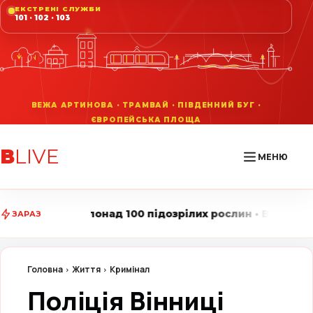
ЕКСТРЕНІ СЛУЖБИ
101 · 102 · 103
В
LIVE
МЕНЮ
д 100 підозрілих рослин • Вінниця LIVE стежить за го
ЗАРАЗ
Головна
Життя
Кримінал
Поліція Вінниці