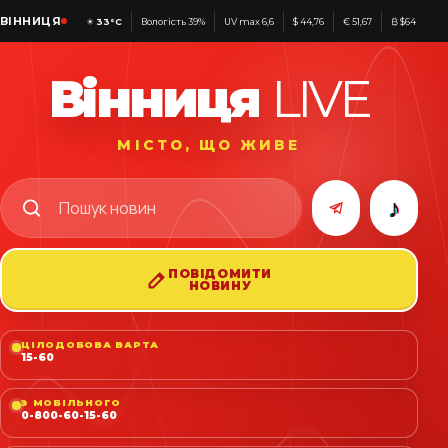
ВІННИЦЯ
☀
33°C
Вологість 39%
UV max 6,6
$ 44,76
€ 51,67
₿ $64 610
Вінниця
LIVE
МІСТО, ЩО ЖИВЕ
♪
ПОВІДОМИТИ
НОВИНУ
ЦІЛОДОБОВА ВАРТА
15-60
З МОБІЛЬНОГО
0-800-60-15-60