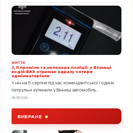
ЖИТТЯ
2,11 проміле та непокора поліції: у Вінниці
водій ВАЗ отримав одразу чотири
адмінматеріали
У ніч на 5 серпня під час комендантської години
патрульні зупинили у Вінниці автомобіль...
06.08.2026
ВИБРАНЕ