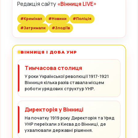
Редакція сайту
«Вінниця LIVE»
#Кримінал
#Новини
#Поліція
#Затримали
#Злодіїв
ВІННИЦЯ І ДОБА УНР
Тимчасова столиця
У роки Української революції 1917-1921
Вінниця кілька разів ставала місцем
роботи урядових структур УНР.
Директорія у Вінниці
На початку 1919 року Директорія та Уряд
УНР переїхали з Києва до Вінниці, де
ухвалювали державні рішення.