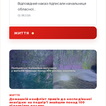
Відповідний наказ підписали начальниця
обласної...
02.08.2026
ЖИТТЯ
ЖИТТЯ
Домашній конфлікт привів до несподіваної
знахідки: на подвір’ї знайшли понад 100
підозрілих рослин