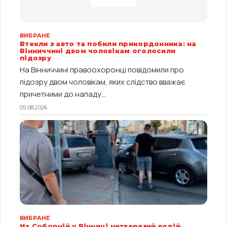
ВИБРАНЕ
Втекли з авто та побили прикордонника: на
Вінниччині двом чоловікам оголосили
підозру
На Вінниччині правоохоронці повідомили про
підозру двом чоловікам, яких слідство вважає
причетними до нападу...
05.08.2026
ВИБРАНЕ
На Соборній у Вінниці нетверезий водій