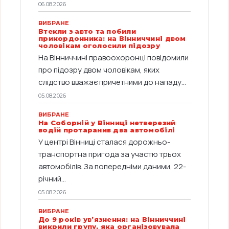
06.08.2026
ВИБРАНЕ
Втекли з авто та побили
прикордонника: на Вінниччині двом
чоловікам оголосили підозру
На Вінниччині правоохоронці повідомили
про підозру двом чоловікам, яких
слідство вважає причетними до нападу...
05.08.2026
ВИБРАНЕ
На Соборній у Вінниці нетверезий
водій протаранив два автомобілі
У центрі Вінниці сталася дорожньо-
транспортна пригода за участю трьох
автомобілів. За попередніми даними, 22-
річний...
05.08.2026
ВИБРАНЕ
До 9 років ув’язнення: на Вінниччині
викрили групу, яка організовувала