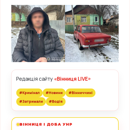
Редакція сайту
«Вінниця LIVE»
#Кримінал
#Новини
#Вінниччині
#Затримали
#Водія
ВІННИЦЯ І ДОБА УНР