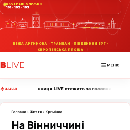
ЕКСТРЕНІ СЛУЖБИ
101 · 102 · 103
В
LIVE
МЕНЮ
ця LIVE стежить за головними подіями міста • Повідо
ЗАРАЗ
Головна
Життя
Кримінал
На Вінниччині