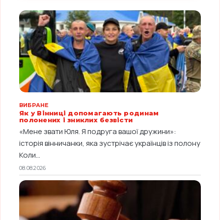
ВИБРАНЕ
Як у Вінниці допомагають родинам
полонених і зниклих безвісти
«Мене звати Юля. Я подруга вашої дружини»:
історія вінничанки, яка зустрічає українців із полону
Коли...
08.08.2026