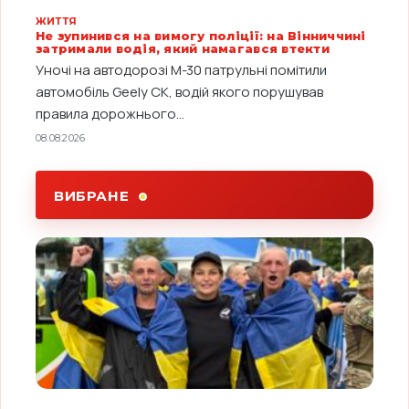
ЖИТТЯ
Не зупинився на вимогу поліції: на Вінниччині
затримали водія, який намагався втекти
Уночі на автодорозі М-30 патрульні помітили
автомобіль Geely CK, водій якого порушував
правила дорожнього...
08.08.2026
ВИБРАНЕ