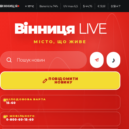
ВІННИЦЯ
☀
17°C
Вологість 74%
UV max 6,5
$ 44,76
€ 51,61
₿ $64 799
Вінниця
LIVE
МІСТО, ЩО ЖИВЕ
♪
ПОВІДОМИТИ
НОВИНУ
ЦІЛОДОБОВА ВАРТА
15-60
З МОБІЛЬНОГО
0-800-60-15-60