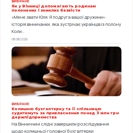
ВИБРАНЕ
Як у Вінниці допомагають родинам
полонених і зниклих безвісти
«Мене звати Юля. Я подруга вашої дружини»:
історія вінничанки, яка зустрічає українців із полону
Коли...
08.08.2026
ВИБРАНЕ
Колишню бухгалтерку та її спільницю
судитимуть за привласнення понад 3 млн грн
держпідприємства
На Вінниччині слідчі завершили розслідування
щодо колишньої головної бухгалтерки