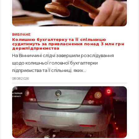
ВИБРАНЕ
Колишню бухгалтерку та її спільницю
судитимуть за привласнення понад 3 млн грн
держпідприємства
На Вінниччині слідчі завершили розслідування
щодо колишньої головної бухгалтерки
підприємства та її спільниці, яких...
08.08.2026