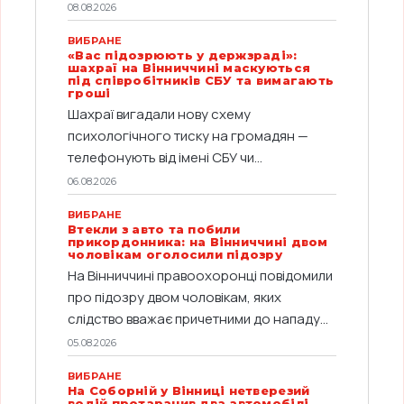
08.08.2026
ВИБРАНЕ
«Вас підозрюють у держзраді»:
шахраї на Вінниччині маскуються
під співробітників СБУ та вимагають
гроші
Шахраї вигадали нову схему
психологічного тиску на громадян —
телефонують від імені СБУ чи...
06.08.2026
ВИБРАНЕ
Втекли з авто та побили
прикордонника: на Вінниччині двом
чоловікам оголосили підозру
На Вінниччині правоохоронці повідомили
про підозру двом чоловікам, яких
слідство вважає причетними до нападу...
05.08.2026
ВИБРАНЕ
На Соборній у Вінниці нетверезий
водій протаранив два автомобілі