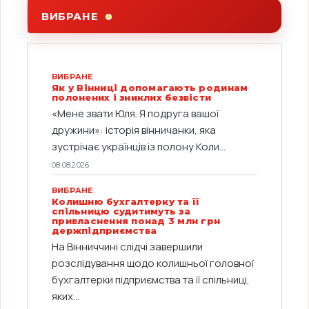
ВИБРАНЕ
ВИБРАНЕ
Як у Вінниці допомагають родинам
полонених і зниклих безвісти
«Мене звати Юля. Я подруга вашої
дружини»: історія вінничанки, яка
зустрічає українців із полону Коли...
08.08.2026
ВИБРАНЕ
Колишню бухгалтерку та її
спільницю судитимуть за
привласнення понад 3 млн грн
держпідприємства
На Вінниччині слідчі завершили
розслідування щодо колишньої головної
бухгалтерки підприємства та її спільниці,
яких...