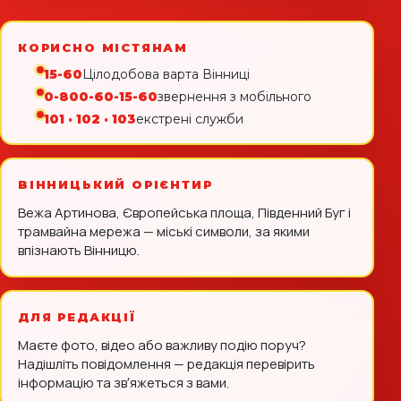
КОРИСНО МІСТЯНАМ
15-60
Цілодобова варта Вінниці
0-800-60-15-60
звернення з мобільного
101 · 102 · 103
екстрені служби
ВІННИЦЬКИЙ ОРІЄНТИР
Вежа Артинова, Європейська площа, Південний Буг і
трамвайна мережа — міські символи, за якими
впізнають Вінницю.
ДЛЯ РЕДАКЦІЇ
Маєте фото, відео або важливу подію поруч?
Надішліть повідомлення — редакція перевірить
інформацію та звʼяжеться з вами.