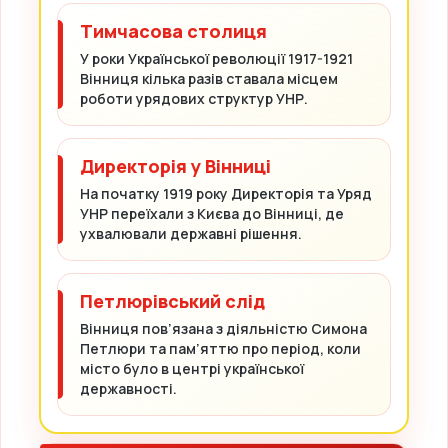
Тимчасова столиця
У роки Української революції 1917-1921
Вінниця кілька разів ставала місцем
роботи урядових структур УНР.
Директорія у Вінниці
На початку 1919 року Директорія та Уряд
УНР переїхали з Києва до Вінниці, де
ухвалювали державні рішення.
Петлюрівський слід
Вінниця пов’язана з діяльністю Симона
Петлюри та пам’яттю про період, коли
місто було в центрі української
державності.