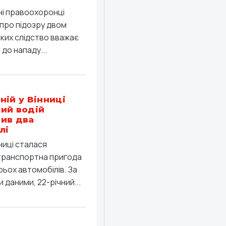
ні правоохоронці
про підозру двом
яких слідство вважає
до нападу...
ній у Вінниці
ий водій
ив два
лі
ниці сталася
ранспортна пригода
рьох автомобілів. За
 даними, 22-річний...