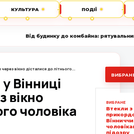
КУЛЬТУРА
ПОДІЇ
 будинку до комбайна: рятувальники ліквідувал
и через вікно дісталися до літнього...
ВИБРАН
 у Вінниці
з вікно
ВИБРАНЕ
ого чоловіка
Втекли з
прикордо
Вінниччи
чоловіка
підозру