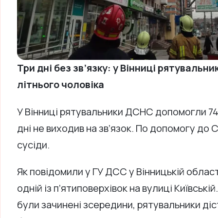
Три дні без зв’язку: у Вінниці рятувальни
літнього чоловіка
У Вінниці рятувальники ДСНС допомогли 74-
дні не виходив на зв’язок. По допомогу до
сусіди.
Як повідомили у ГУ ДСС у Вінницькій област
одній із п’ятиповерхівок на вулиці Київській
були зачинені зсередини, рятувальники ді