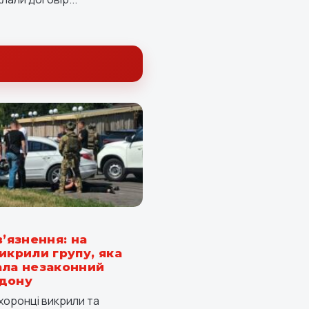
в’язнення: на
икрили групу, яка
ала незаконний
рдону
хоронці викрили та