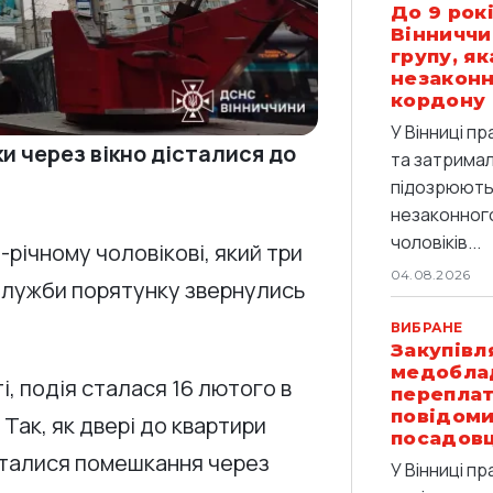
До 9 рокі
Вінниччи
групу, я
незаконн
кордону
У Вінниці п
ки через вікно дісталися до
та затримали
підозрюють 
незаконног
чоловіків...
річному чоловікові, який три
04.08.2026
 Служби порятунку звернулись
ВИБРАНЕ
Закупівл
медобла
і, подія сталася 16 лютого в
переплат
повідоми
. Так, як двері до квартири
посадов
сталися помешкання через
У Вінниці п