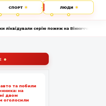
СПОРТ
ЛЮДИ
и серію пожеж на Вінниччині • Вінниця LIVE с
Е
 авто та побили
нника: на
ні двом
м оголосили