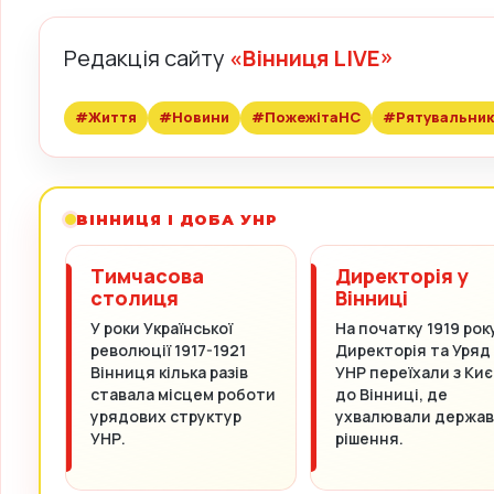
Редакція сайту
«Вінниця LIVE»
#Життя
#Новини
#ПожежітаНС
#Рятувальник
ВІННИЦЯ І ДОБА УНР
Тимчасова
Директорія у
столиця
Вінниці
У роки Української
На початку 1919 рок
революції 1917-1921
Директорія та Уряд
Вінниця кілька разів
УНР переїхали з Киє
ставала місцем роботи
до Вінниці, де
урядових структур
ухвалювали держав
УНР.
рішення.