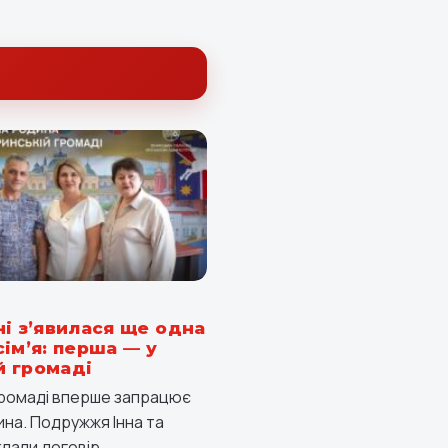
ні з’явилася ще одна
ім’я: перша — у
 громаді
громаді вперше запрацює
на. Подружжя Інна та
лали договір...