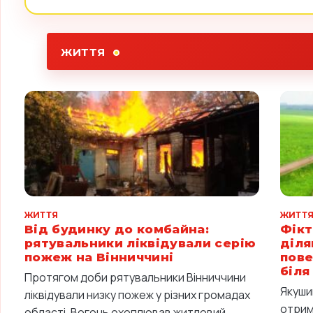
ЖИТТЯ
ЖИТТЯ
ЖИТТ
Від будинку до комбайна:
Фікт
рятувальники ліквідували серію
діля
пожеж на Вінниччині
пове
біля
Протягом доби рятувальники Вінниччини
Якуши
ліквідували низку пожеж у різних громадах
отрим
області. Вогонь охоплював житловий...