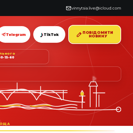
vinnytsia.live@icloud.com
♪
ПОВІДОМИТИ
Telegram
TikTok
НОВИНУ
ІЛЬНОГО
0-15-60