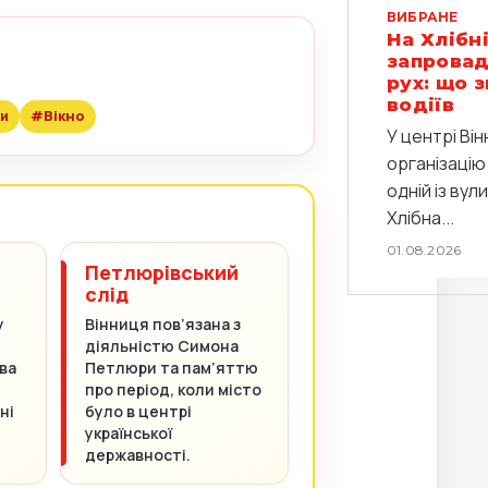
ВИБРАНЕ
На Хлібні
запровад
рух: що 
водіїв
и
#Вікно
У центрі Він
організацію
одній із вул
Хлібна...
01.08.2026
Петлюрівський
слід
у
Вінниця пов’язана з
діяльністю Симона
ва
Петлюри та пам’яттю
про період, коли місто
ні
було в центрі
української
державності.