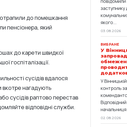
повідомили 
заступнику 
комунальних
потрапили до помешкання
якого...
ли пенсіонера, який
03.08.2026
ВИБРАНЕ
У Вінниц
ошах до карети швидкої
запровад
ої госпіталізації.
обмежен
проводи
додатков
ильності сусідів вдалося
У Вінницькі
и вкотре нагадують
контроль з
комендантс
або сусідів раптово перестав
Відповідний
ідомляйте відповідні служби.
начальниця 
02.08.2026