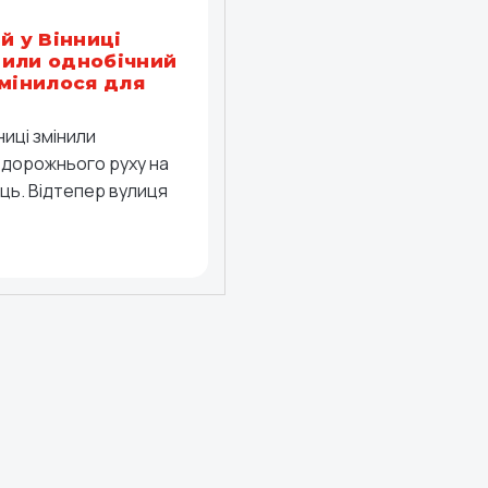
й у Вінниці
или однобічний
змінилося для
ниці змінили
 дорожнього руху на
иць. Відтепер вулиця