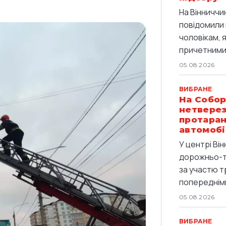
На Вінниччи
повідомили 
чоловікам, 
причетними 
05.08.2026
ВИБРАНЕ
На Собор
нетверез
протаран
автомобі
У центрі Він
дорожньо-т
за участю т
попередніми
05.08.2026
ВИБРАНЕ