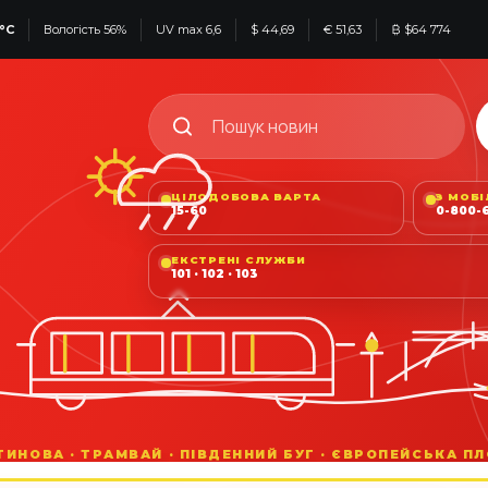
°C
Вологість 56%
UV max 6,6
$ 44,69
€ 51,63
₿ $64 774
ЦІЛОДОБОВА ВАРТА
З МОБ
15-60
0-800-6
ЕКСТРЕНІ СЛУЖБИ
101 · 102 · 103