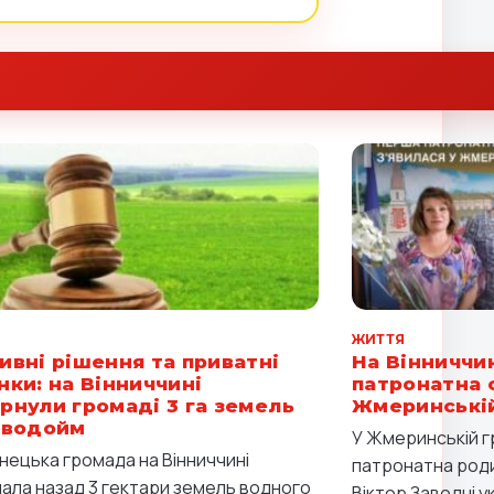
Я
ЖИТТЯ
ивні рішення та приватні
На Вінниччи
нки: на Вінниччині
патронатна с
рнули громаді 3 га земель
Жмеринській
 водойм
У Жмеринській 
нецька громада на Вінниччині
патронатна роди
ала назад 3 гектари земель водного
Віктор Заводні ук