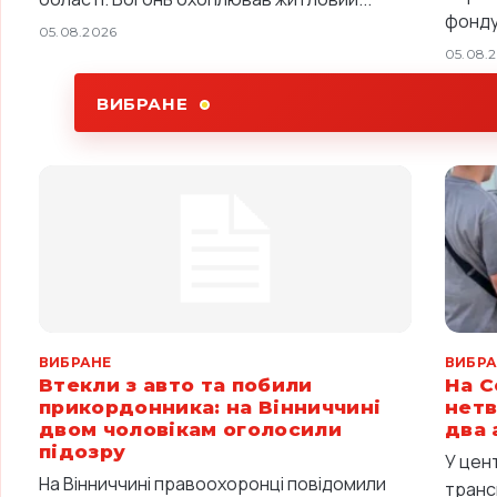
фонду,
05.08.2026
05.08.
ВИБРАНЕ
ВИБРАНЕ
ВИБРА
Втекли з авто та побили
На С
прикордонника: на Вінниччині
нетв
двом чоловікам оголосили
два 
підозру
У цен
На Вінниччині правоохоронці повідомили
транс