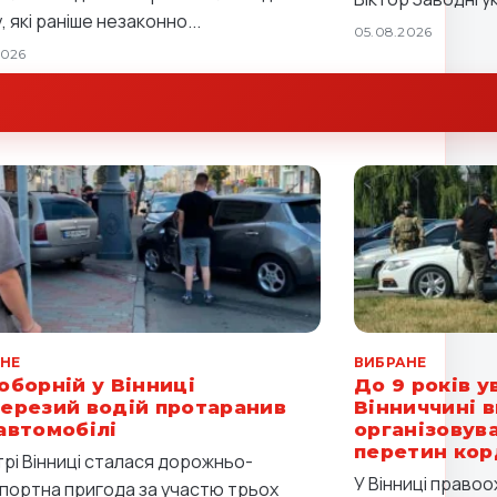
 які раніше незаконно...
05.08.2026
2026
НЕ
ВИБРАНЕ
оборній у Вінниці
До 9 років у
ерезий водій протаранив
Вінниччині в
автомобілі
організовув
перетин ко
трі Вінниці сталася дорожньо-
У Вінниці правоо
портна пригода за участю трьох