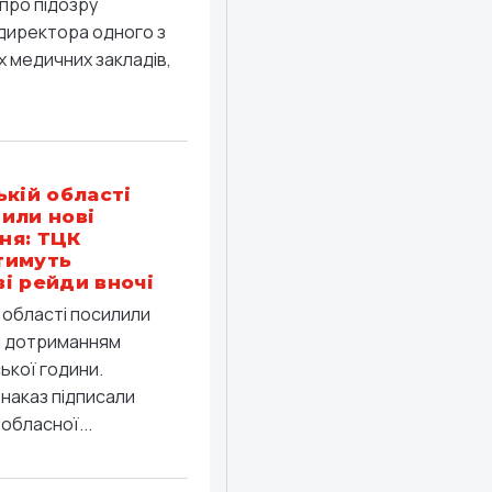
про підозру
директора одного з
 медичних закладів,
ькій області
или нові
ня: ТЦК
тимуть
і рейди вночі
й області посилили
а дотриманням
ької години.
 наказ підписали
обласної...