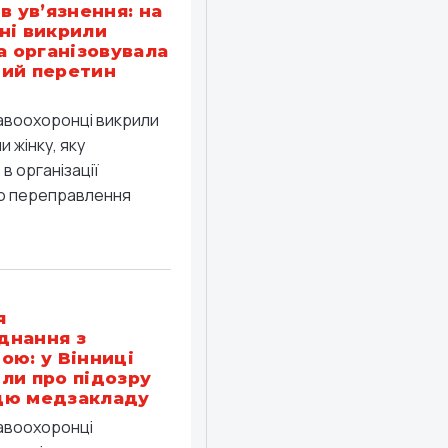
в ув’язнення: на
ні викрили
ка організовувала
ий перетин
равоохоронці викрили
 жінку, яку
в організації
о переправлення
я
днання з
ою: у Вінниці
ли про підозру
цю медзакладу
равоохоронці