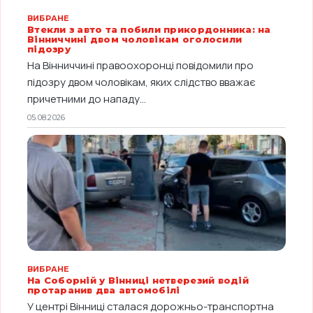
ВИБРАНЕ
Втекли з авто та побили прикордонника: на
Вінниччині двом чоловікам оголосили
підозру
На Вінниччині правоохоронці повідомили про
підозру двом чоловікам, яких слідство вважає
причетними до нападу...
05.08.2026
ВИБРАНЕ
На Соборній у Вінниці нетверезий водій
протаранив два автомобілі
У центрі Вінниці сталася дорожньо-транспортна