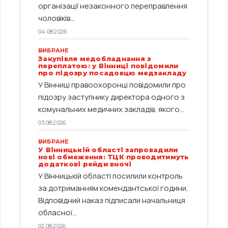
організації незаконного переправлення
чоловіків...
04.08.2026
ВИБРАНЕ
Закупівля медобладнання з
переплатою: у Вінниці повідомили
про підозру посадовцю медзакладу
У Вінниці правоохоронці повідомили про
підозру заступнику директора одного з
комунальних медичних закладів, якого...
03.08.2026
ВИБРАНЕ
У Вінницькій області запровадили
нові обмеження: ТЦК проводитимуть
додаткові рейди вночі
У Вінницькій області посилили контроль
за дотриманням комендантської години.
Відповідний наказ підписали начальниця
обласної...
02.08.2026