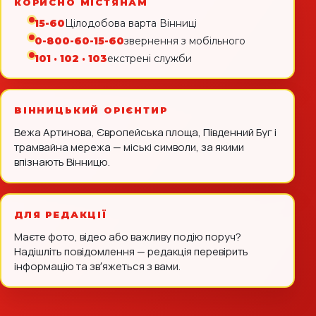
КОРИСНО МІСТЯНАМ
15-60
Цілодобова варта Вінниці
0-800-60-15-60
звернення з мобільного
101 · 102 · 103
екстрені служби
ВІННИЦЬКИЙ ОРІЄНТИР
Вежа Артинова, Європейська площа, Південний Буг і
трамвайна мережа — міські символи, за якими
впізнають Вінницю.
ДЛЯ РЕДАКЦІЇ
Маєте фото, відео або важливу подію поруч?
Надішліть повідомлення — редакція перевірить
інформацію та звʼяжеться з вами.