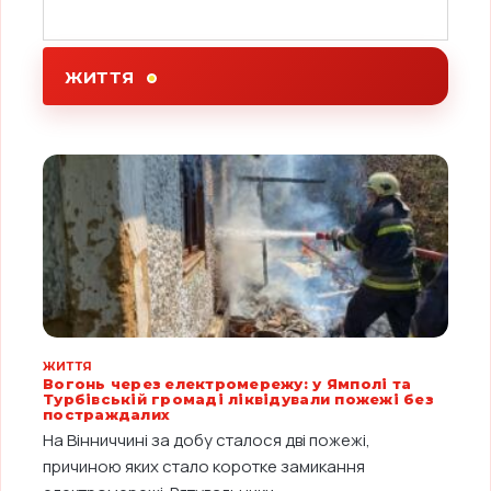
ЖИТТЯ
ЖИТТЯ
Вогонь через електромережу: у Ямполі та
Турбівській громаді ліквідували пожежі без
постраждалих
На Вінниччині за добу сталося дві пожежі,
причиною яких стало коротке замикання