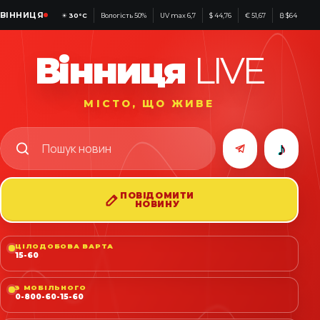
ВІННИЦЯ
☀
30°C
Вологість 50%
UV max 6,7
$ 44,76
€ 51,67
₿ $64 980
Вінниця
LIVE
МІСТО, ЩО ЖИВЕ
♪
ПОВІДОМИТИ
НОВИНУ
ЦІЛОДОБОВА ВАРТА
15-60
З МОБІЛЬНОГО
0-800-60-15-60