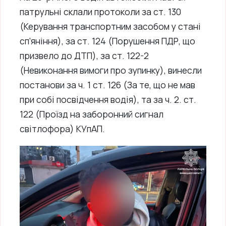
патрульні склали протоколи за ст. 130
(Керування транспортним засобом у стані
сп’яніння), за ст. 124 (Порушення ПДР, що
призвело до ДТП), за ст. 122-2
(Невиконання вимоги про зупинку), винесли
постанови за ч. 1 ст. 126 (За те, що не мав
при собі посвідчення водія), та за ч. 2. ст.
122 (Проїзд на заборонний сигнал
світлофора) КУпАП.