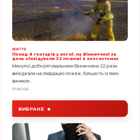
ЖИТТЯ
Понад 8 гектарів у вогні: на Вінниччині за
день ліквідували 22 пожежі в екосистемах
Минулої доби рятувальники Вінниччини 22 рази
виїжджали на ліквідацію пожеж, більшість із яких
виникли...
07.08.2026
ВИБРАНЕ