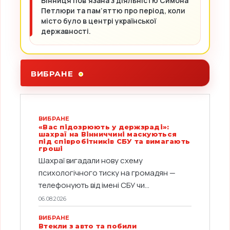
Вінниця пов’язана з діяльністю Симона
Петлюри та пам’яттю про період, коли
місто було в центрі української
державності.
ВИБРАНЕ
ВИБРАНЕ
«Вас підозрюють у держзраді»:
шахраї на Вінниччині маскуються
під співробітників СБУ та вимагають
гроші
Шахраї вигадали нову схему
психологічного тиску на громадян —
телефонують від імені СБУ чи...
06.08.2026
ВИБРАНЕ
Втекли з авто та побили