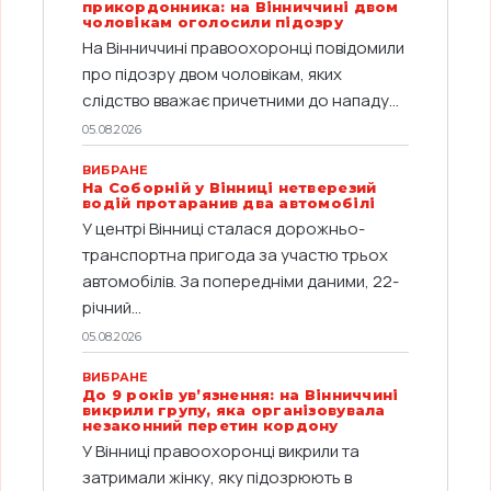
прикордонника: на Вінниччині двом
чоловікам оголосили підозру
На Вінниччині правоохоронці повідомили
про підозру двом чоловікам, яких
слідство вважає причетними до нападу...
05.08.2026
ВИБРАНЕ
На Соборній у Вінниці нетверезий
водій протаранив два автомобілі
У центрі Вінниці сталася дорожньо-
транспортна пригода за участю трьох
автомобілів. За попередніми даними, 22-
річний...
05.08.2026
ВИБРАНЕ
До 9 років ув’язнення: на Вінниччині
викрили групу, яка організовувала
незаконний перетин кордону
У Вінниці правоохоронці викрили та
затримали жінку, яку підозрюють в