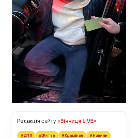
Редакція сайту
«Вінниця LIVE»
#ДТП
#Життя
#Кримінал
#Новини