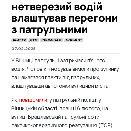
нетверезий водій
влаштував перегони
з патрульними
ЖИТТЯ
ДТП
КРИМІНАЛ
НОВИНИ
07.02.2025
У Вінниці патрульні затримали п’яного
водія. Чоловік ігнорував вимоги про зупинку
та намагався втекти від патрульних,
влаштувавши автогонки вулицями міста.
Як
повідомили
у патрульній поліції у
Вінницькій області, вранці 6 лютого, на
вулиці Брацлавській патрульні роти
тактико-оперативного реагування (ТОР)