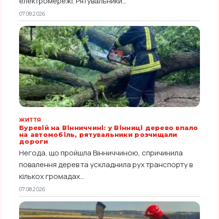
електромережі. Рятувальники...
07.08.2026
ЖИТТЯ
Буревій на Вінниччині: у Вінниці дерево впало
на автомобіль, рятувальники розчищали
дороги
Негода, що пройшла Вінниччиною, спричинила
повалення дерев та ускладнила рух транспорту в
кількох громадах...
07.08.2026