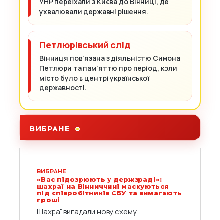
УНР переїхали з Києва до Вінниці, де
ухвалювали державні рішення.
Петлюрівський слід
Вінниця пов’язана з діяльністю Симона
Петлюри та пам’яттю про період, коли
місто було в центрі української
державності.
ВИБРАНЕ
ВИБРАНЕ
«Вас підозрюють у держзраді»:
шахраї на Вінниччині маскуються
під співробітників СБУ та вимагають
гроші
Шахраї вигадали нову схему