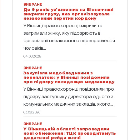
ВИБРАНЕ
До 9 років ув’язнення: на Вінниччині
викрили групу, яка організовувала
незаконний перетин кордону
У Вінниці правоохоронці викрили та
затримали жінку, яку підозрюють в
організації незаконного переправлення
чоловіків...
04.08.2026
ВИБРАНЕ
Закупівля медобладнання з
переплатою: у Вінниці повідомили
про підозру посадовцю медзакладу
У Вінниці правоохоронці повідомили про
підозру заступнику директора одного з
комунальних медичних закладів, якого...
03.08.2026
ВИБРАНЕ
У Вінницькій області запровадили
нові обмеження: ТЦК проводитимуть
додаткові рейди вночі