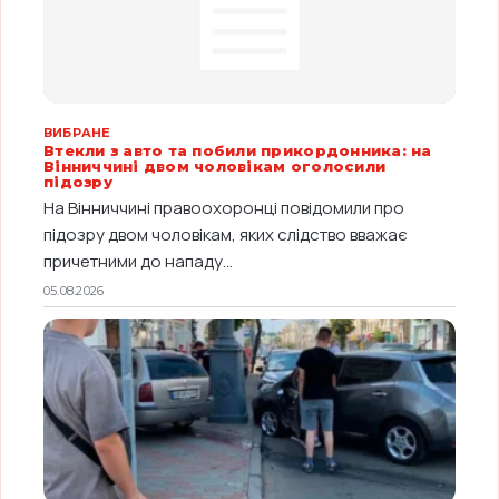
ВИБРАНЕ
Втекли з авто та побили прикордонника: на
Вінниччині двом чоловікам оголосили
підозру
На Вінниччині правоохоронці повідомили про
підозру двом чоловікам, яких слідство вважає
причетними до нападу...
05.08.2026