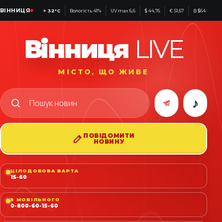
ВІННИЦЯ
☀
32°C
Вологість 41%
UV max 6,6
$ 44,76
€ 51,67
₿ $64 583
Вінниця
LIVE
МІСТО, ЩО ЖИВЕ
♪
ПОВІДОМИТИ
НОВИНУ
ЦІЛОДОБОВА ВАРТА
15-60
З МОБІЛЬНОГО
0-800-60-15-60