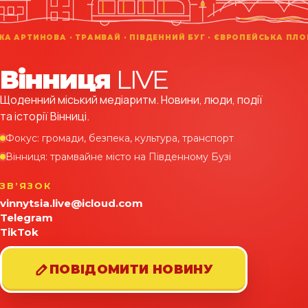
Вінниця
LIVE
Щоденний міський медіаритм. Новини, люди, події
та історії Вінниці.
Фокус: громади, безпека, культура, транспорт
Вінниця: трамвайне місто на Південному Бузі
ЗВʼЯЗОК
vinnytsia.live@icloud.com
Telegram
TikTok
ПОВІДОМИТИ НОВИНУ