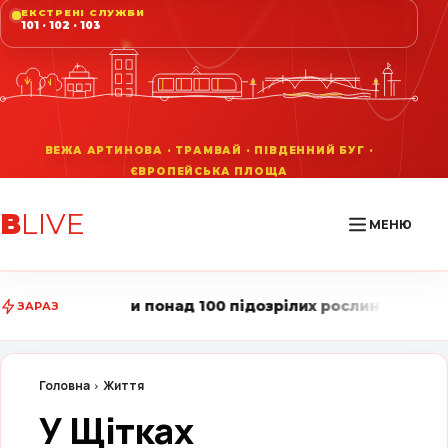
ЕКСТРЕНІ СЛУЖБИ
101 · 102 · 103
В
LIVE
МЕНЮ
ад 100 підозрілих рослин • Вінниця LIVE стежить за г
ЗАРАЗ
Головна
Життя
У Щітках