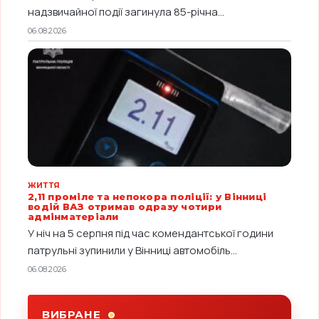
надзвичайної події загинула 85-річна...
06.08.2026
ЖИТТЯ
2,11 проміле та непокора поліції: у Вінниці
водій ВАЗ отримав одразу чотири
адмінматеріали
У ніч на 5 серпня під час комендантської години
патрульні зупинили у Вінниці автомобіль...
06.08.2026
ВИБРАНЕ