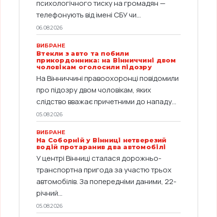
психологічного тиску на громадян —
телефонують від імені СБУ чи...
06.08.2026
ВИБРАНЕ
Втекли з авто та побили
прикордонника: на Вінниччині двом
чоловікам оголосили підозру
На Вінниччині правоохоронці повідомили
про підозру двом чоловікам, яких
слідство вважає причетними до нападу...
05.08.2026
ВИБРАНЕ
На Соборній у Вінниці нетверезий
водій протаранив два автомобілі
У центрі Вінниці сталася дорожньо-
транспортна пригода за участю трьох
автомобілів. За попередніми даними, 22-
річний...
05.08.2026