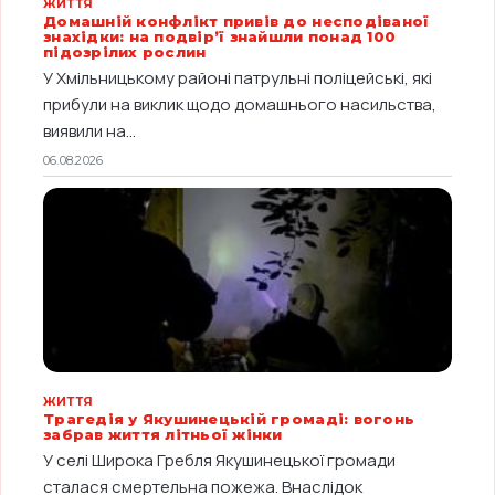
ЖИТТЯ
Домашній конфлікт привів до несподіваної
знахідки: на подвір’ї знайшли понад 100
підозрілих рослин
У Хмільницькому районі патрульні поліцейські, які
прибули на виклик щодо домашнього насильства,
виявили на...
06.08.2026
ЖИТТЯ
Трагедія у Якушинецькій громаді: вогонь
забрав життя літньої жінки
У селі Широка Гребля Якушинецької громади
сталася смертельна пожежа. Внаслідок