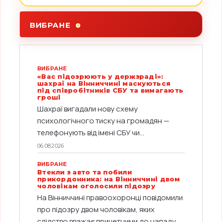
ВИБРАНЕ
ВИБРАНЕ
«Вас підозрюють у держзраді»:
шахраї на Вінниччині маскуються
під співробітників СБУ та вимагають
гроші
Шахраї вигадали нову схему
психологічного тиску на громадян —
телефонують від імені СБУ чи...
06.08.2026
ВИБРАНЕ
Втекли з авто та побили
прикордонника: на Вінниччині двом
чоловікам оголосили підозру
На Вінниччині правоохоронці повідомили
про підозру двом чоловікам, яких
слідство вважає причетними до нападу...