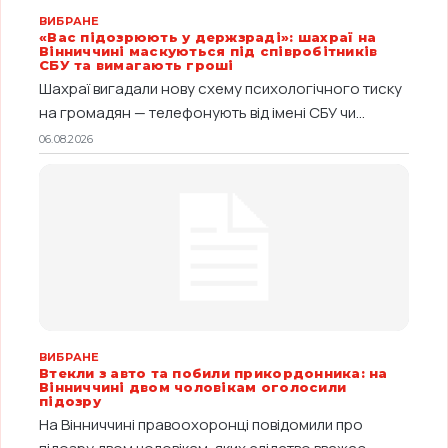
ВИБРАНЕ
«Вас підозрюють у держзраді»: шахраї на
Вінниччині маскуються під співробітників
СБУ та вимагають гроші
Шахраї вигадали нову схему психологічного тиску
на громадян — телефонують від імені СБУ чи...
06.08.2026
ВИБРАНЕ
Втекли з авто та побили прикордонника: на
Вінниччині двом чоловікам оголосили
підозру
На Вінниччині правоохоронці повідомили про