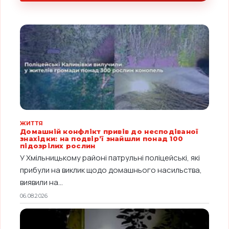
ЖИТТЯ
Домашній конфлікт привів до несподіваної
знахідки: на подвір’ї знайшли понад 100
підозрілих рослин
У Хмільницькому районі патрульні поліцейські, які
прибули на виклик щодо домашнього насильства,
виявили на...
06.08.2026