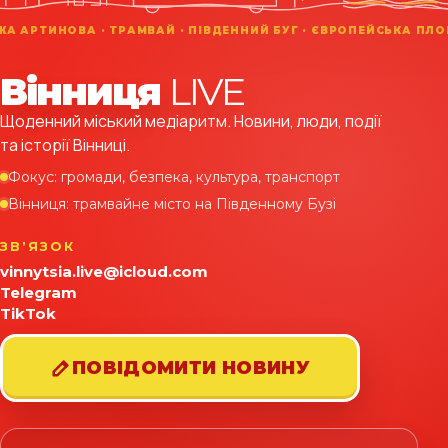
Вінниця
LIVE
Щоденний міський медіаритм. Новини, люди, події
та історії Вінниці.
Фокус: громади, безпека, культура, транспорт
Вінниця: трамвайне місто на Південному Бузі
ЗВʼЯЗОК
vinnytsia.live@icloud.com
Telegram
TikTok
ПОВІДОМИТИ НОВИНУ