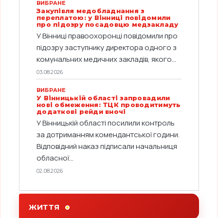
ВИБРАНЕ
Закупівля медобладнання з
переплатою: у Вінниці повідомили
про підозру посадовцю медзакладу
У Вінниці правоохоронці повідомили про
підозру заступнику директора одного з
комунальних медичних закладів, якого...
03.08.2026
ВИБРАНЕ
У Вінницькій області запровадили
нові обмеження: ТЦК проводитимуть
додаткові рейди вночі
У Вінницькій області посилили контроль
за дотриманням комендантської години.
Відповідний наказ підписали начальниця
обласної...
02.08.2026
ЖИТТЯ