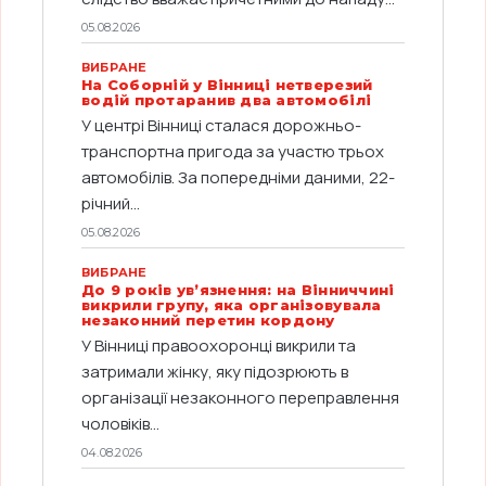
05.08.2026
ВИБРАНЕ
На Соборній у Вінниці нетверезий
водій протаранив два автомобілі
У центрі Вінниці сталася дорожньо-
транспортна пригода за участю трьох
автомобілів. За попередніми даними, 22-
річний...
05.08.2026
ВИБРАНЕ
До 9 років ув’язнення: на Вінниччині
викрили групу, яка організовувала
незаконний перетин кордону
У Вінниці правоохоронці викрили та
затримали жінку, яку підозрюють в
організації незаконного переправлення
чоловіків...
04.08.2026