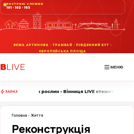
ЕКСТРЕНІ СЛУЖБИ
101 · 102 · 103
В
LIVE
МЕНЮ
слин • Вінниця LIVE стежить за головними подіями міс
ЗАРАЗ
Головна
Життя
Реконструкція