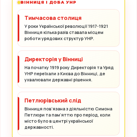
ВІННИЦЯ І ДОБА УНР
Тимчасова столиця
У роки Української революції 1917-1921
Вінниця кілька разів ставала місцем
роботи урядових структур УНР.
Директорія у Вінниці
На початку 1919 року Директорія та Уряд
УНР переїхали з Києва до Вінниці, де
ухвалювали державні рішення.
Петлюрівський слід
Вінниця пов’язана з діяльністю Симона
Петлюри та пам’яттю про період, коли
місто було в центрі української
державності.