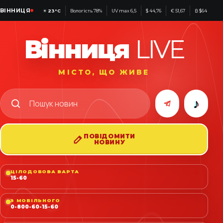
ВІННИЦЯ
☀
23°C
Вологість 78%
UV max 6,5
$ 44,76
€ 51,67
₿ $64 371
Вінниця
LIVE
МІСТО, ЩО ЖИВЕ
♪
ПОВІДОМИТИ
НОВИНУ
ЦІЛОДОБОВА ВАРТА
15-60
З МОБІЛЬНОГО
0-800-60-15-60