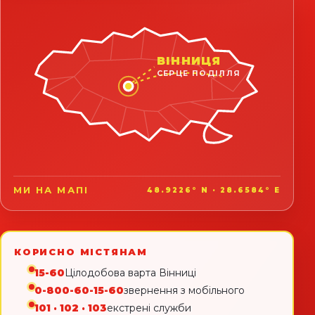
ВІННИЦЯ
СЕРЦЕ ПОДІЛЛЯ
МИ НА МАПІ
48.9226° N · 28.6584° E
КОРИСНО МІСТЯНАМ
15-60
Цілодобова варта Вінниці
0-800-60-15-60
звернення з мобільного
101 · 102 · 103
екстрені служби