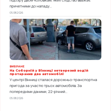
підозру двом чоловікам, яких слідство вважає
причетними до нападу...
05.08.2026
ВИБРАНЕ
На Соборній у Вінниці нетверезий водій
протаранив два автомобілі
У центрі Вінниці сталася дорожньо-транспортна
пригода за участю трьох автомобілів. За
попередніми даними, 22-річний...
05.08.2026