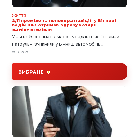
ЖИТТЯ
2,11 проміле та непокора поліції: у Вінниці
водій ВАЗ отримав одразу чотири
адмінматеріали
У ніч на 5 серпня під час комендантської години
патрульні зупинили у Вінниці автомобіль...
06.08.2026
ВИБРАНЕ