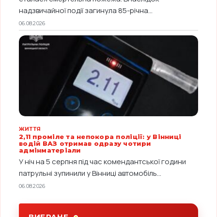
надзвичайної події загинула 85-річна...
06.08.2026
ЖИТТЯ
2,11 проміле та непокора поліції: у Вінниці
водій ВАЗ отримав одразу чотири
адмінматеріали
У ніч на 5 серпня під час комендантської години
патрульні зупинили у Вінниці автомобіль...
06.08.2026
ВИБРАНЕ