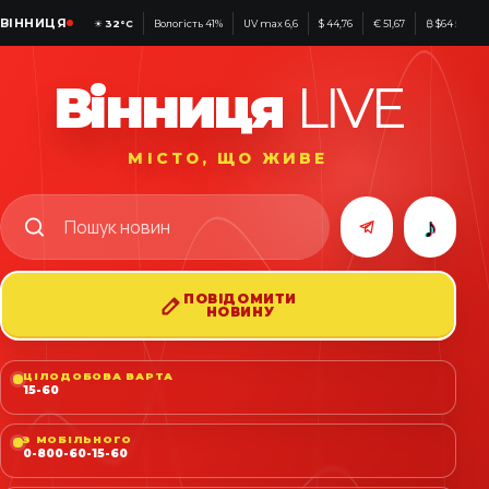
ВІННИЦЯ
☀
32°C
Вологість 41%
UV max 6,6
$ 44,76
€ 51,67
₿ $64 583
Вінниця
LIVE
МІСТО, ЩО ЖИВЕ
♪
ПОВІДОМИТИ
НОВИНУ
ЦІЛОДОБОВА ВАРТА
15-60
З МОБІЛЬНОГО
0-800-60-15-60