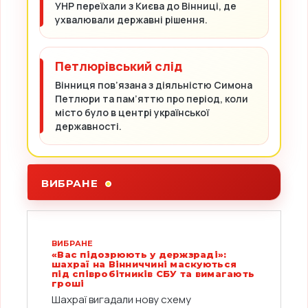
УНР переїхали з Києва до Вінниці, де
ухвалювали державні рішення.
Петлюрівський слід
Вінниця пов’язана з діяльністю Симона
Петлюри та пам’яттю про період, коли
місто було в центрі української
державності.
ВИБРАНЕ
ВИБРАНЕ
«Вас підозрюють у держзраді»:
шахраї на Вінниччині маскуються
під співробітників СБУ та вимагають
гроші
Шахраї вигадали нову схему