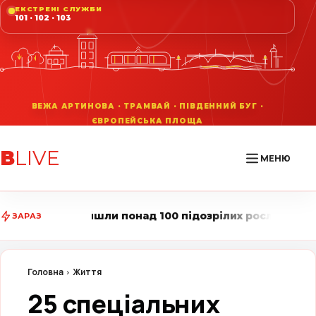
ЕКСТРЕНІ СЛУЖБИ
101 · 102 · 103
В
LIVE
МЕНЮ
 понад 100 підозрілих рослин • Вінниця LIVE стежить 
ЗАРАЗ
Головна
Життя
25 спеціальних