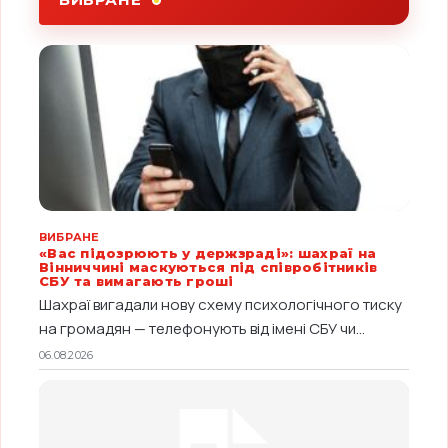
ВИБРАНЕ
«Вас підозрюють у держзраді»: шахраї на
Вінниччині маскуються під співробітників
СБУ та вимагають гроші
Шахраї вигадали нову схему психологічного тиску
на громадян — телефонують від імені СБУ чи...
06.08.2026