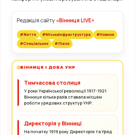
Редакція сайту
«Вінниця LIVE»
#Життя
#Міськаінфраструктура
#Новини
#Спеціальних
#Ліжок
ВІННИЦЯ І ДОБА УНР
Тимчасова столиця
У роки Української революції 1917-1921
Вінниця кілька разів ставала місцем
роботи урядових структур УНР.
Директорія у Вінниці
На початку 1919 року Директорія та Уряд