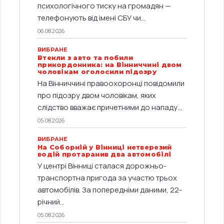
психологічного тиску на громадян —
телефонують від імені СБУ чи...
06.08.2026
ВИБРАНЕ
Втекли з авто та побили
прикордонника: на Вінниччині двом
чоловікам оголосили підозру
На Вінниччині правоохоронці повідомили
про підозру двом чоловікам, яких
слідство вважає причетними до нападу...
05.08.2026
ВИБРАНЕ
На Соборній у Вінниці нетверезий
водій протаранив два автомобілі
У центрі Вінниці сталася дорожньо-
транспортна пригода за участю трьох
автомобілів. За попередніми даними, 22-
річний...
05.08.2026