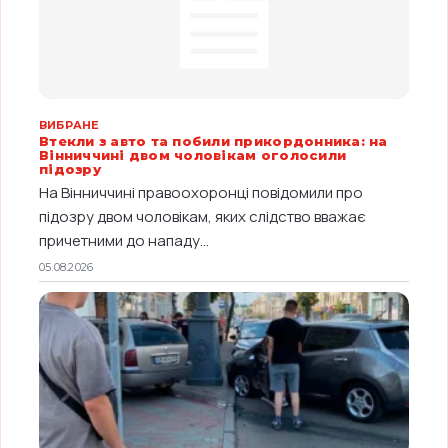
ВИБРАНЕ
Втекли з авто та побили прикордонника: на
Вінниччині двом чоловікам оголосили
підозру
На Вінниччині правоохоронці повідомили про
підозру двом чоловікам, яких слідство вважає
причетними до нападу...
05.08.2026