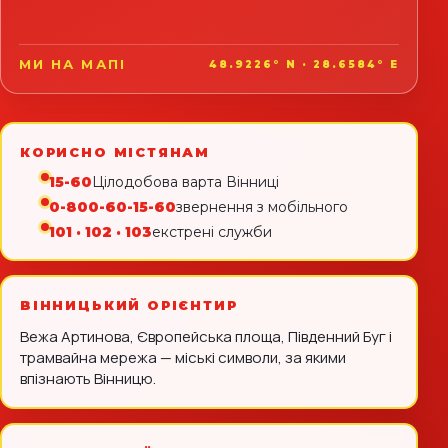
МИ НА МАПІ
48.9226° N · 28.6584° E
КОРИСНО МІСТЯНАМ
15-60
Цілодобова варта Вінниці
0-800-60-15-60
звернення з мобільного
101 · 102 · 103
екстрені служби
ВІННИЦЬКИЙ ОРІЄНТИР
Вежа Артинова, Європейська площа, Південний Буг і
трамвайна мережа — міські символи, за якими
впізнають Вінницю.