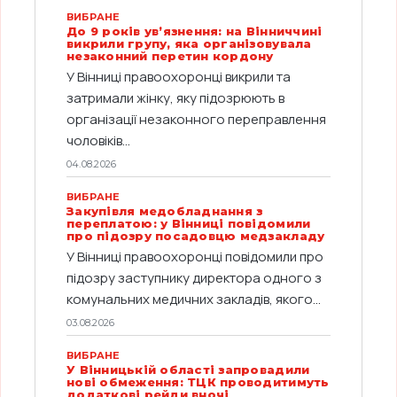
ВИБРАНЕ
До 9 років ув’язнення: на Вінниччині
викрили групу, яка організовувала
незаконний перетин кордону
У Вінниці правоохоронці викрили та
затримали жінку, яку підозрюють в
організації незаконного переправлення
чоловіків...
04.08.2026
ВИБРАНЕ
Закупівля медобладнання з
переплатою: у Вінниці повідомили
про підозру посадовцю медзакладу
У Вінниці правоохоронці повідомили про
підозру заступнику директора одного з
комунальних медичних закладів, якого...
03.08.2026
ВИБРАНЕ
У Вінницькій області запровадили
нові обмеження: ТЦК проводитимуть
додаткові рейди вночі