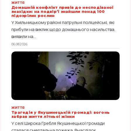
ЖИТТЯ
Домашній конфлікт привів до несподіваної
знахідки: на подвір’ї знайшли понад 100
підозрілих рослин
У Хмільницькому районі патрульні поліцейські, які
прибули на виклик щодо домашнього насильства,
виявили на...
06.08.2026
ЖИТТЯ
Трагедія у Якушинецькій громаді: вогонь
забрав життя літньої жінки
У селі Широка Гребля Якушинецької громади
сталася смертельна пожежа. Внаслідок