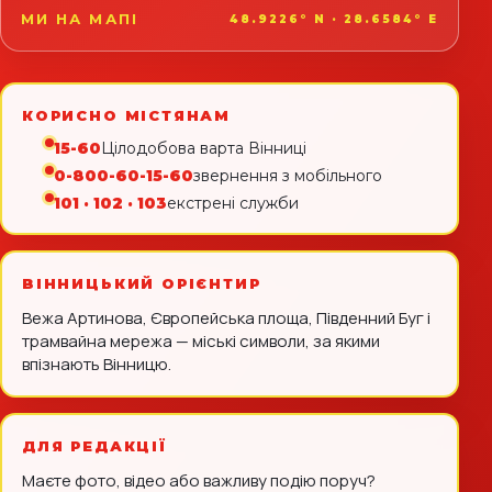
МИ НА МАПІ
48.9226° N · 28.6584° E
КОРИСНО МІСТЯНАМ
15-60
Цілодобова варта Вінниці
0-800-60-15-60
звернення з мобільного
101 · 102 · 103
екстрені служби
ВІННИЦЬКИЙ ОРІЄНТИР
Вежа Артинова, Європейська площа, Південний Буг і
трамвайна мережа — міські символи, за якими
впізнають Вінницю.
ДЛЯ РЕДАКЦІЇ
Маєте фото, відео або важливу подію поруч?