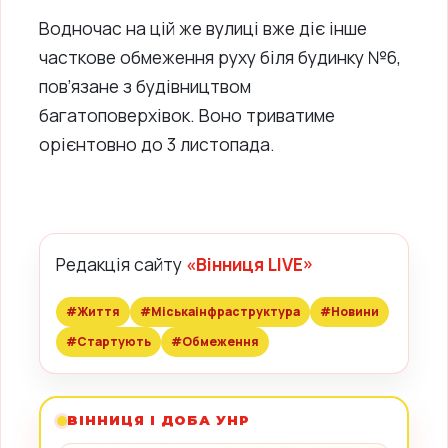
Водночас на цій же вулиці вже діє інше
часткове обмеження руху біля будинку №6,
пов’язане з будівництвом
багатоповерхівок. Воно триватиме
орієнтовно до 3 листопада.
Редакція сайту
«Вінниця LIVE»
#Життя
#Міськаінфраструктура
#Новини
#Стартують
#Обмеження
ВІННИЦЯ І ДОБА УНР