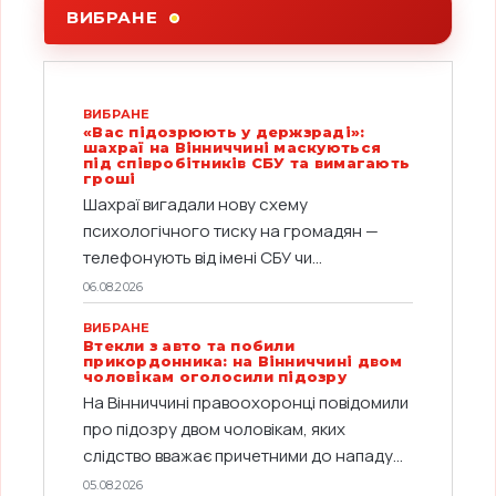
ВИБРАНЕ
ВИБРАНЕ
«Вас підозрюють у держзраді»:
шахраї на Вінниччині маскуються
під співробітників СБУ та вимагають
гроші
Шахраї вигадали нову схему
психологічного тиску на громадян —
телефонують від імені СБУ чи...
06.08.2026
ВИБРАНЕ
Втекли з авто та побили
прикордонника: на Вінниччині двом
чоловікам оголосили підозру
На Вінниччині правоохоронці повідомили
про підозру двом чоловікам, яких
слідство вважає причетними до нападу...
05.08.2026