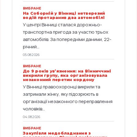
ВИБРАНЕ
На Соборній у Вінниці нетверезий
водій протаранив два автомобілі
У центрі Вінниці сталася дорожньо-
транспортна пригода за участю трьох
автомобілів. За попередніми даними, 22-
річний...
05.08.2026
ВИБРАНЕ
До 9 років ув’язнення: на Вінниччині
викрили групу, яка організовувала
незаконний перетин кордону
У Вінниці правоохоронці викрили та
затримали жінку, яку підозрюють в
організації незаконного переправлення
чоловіків...
04.08.2026
ВИБРАНЕ
Закупівля медобладнання з