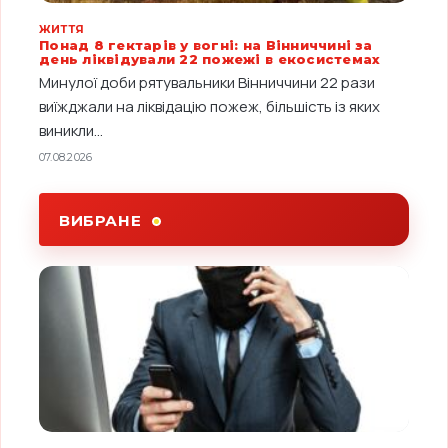
ЖИТТЯ
Понад 8 гектарів у вогні: на Вінниччині за
день ліквідували 22 пожежі в екосистемах
Минулої доби рятувальники Вінниччини 22 рази
виїжджали на ліквідацію пожеж, більшість із яких
виникли...
07.08.2026
ВИБРАНЕ