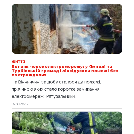
ЖИТТЯ
Вогонь через електромережу: у Ямполі та
Турбівській громаді ліквідували пожежі без
постраждалих
На Вінниччині за добу сталося дві пожежі,
причиною яких стало коротке замикання
електромережі. Рятувальники...
07.08.2026