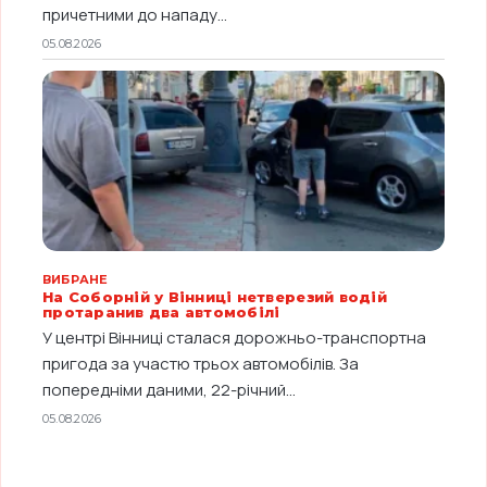
причетними до нападу...
05.08.2026
ВИБРАНЕ
На Соборній у Вінниці нетверезий водій
протаранив два автомобілі
У центрі Вінниці сталася дорожньо-транспортна
пригода за участю трьох автомобілів. За
попередніми даними, 22-річний...
05.08.2026