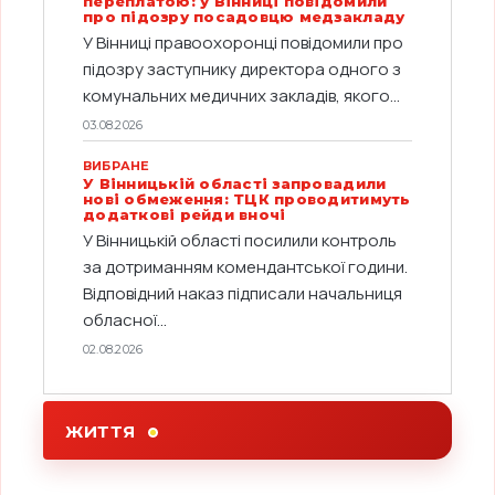
переплатою: у Вінниці повідомили
про підозру посадовцю медзакладу
У Вінниці правоохоронці повідомили про
підозру заступнику директора одного з
комунальних медичних закладів, якого...
03.08.2026
ВИБРАНЕ
У Вінницькій області запровадили
нові обмеження: ТЦК проводитимуть
додаткові рейди вночі
У Вінницькій області посилили контроль
за дотриманням комендантської години.
Відповідний наказ підписали начальниця
обласної...
02.08.2026
ЖИТТЯ