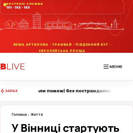
ЕКСТРЕНІ СЛУЖБИ
101 · 102 · 103
В
LIVE
МЕНЮ
ожежі без постраждалих • Вінниця LIVE стежить за го
ЗАРАЗ
Головна
Життя
У Вінниці стартують