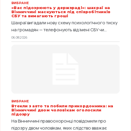
ВИБРАНЕ
«Вас підозрюють у держзраді»: шахраї на
Вінниччині маскуються під співробітників
СБУ та вимагають гроші
Шахраї вигадали нову схему психологічного тиску
на громадян — телефонують від імені СБУ чи...
06.08.2026
ВИБРАНЕ
Втекли з авто та побили прикордонника: на
Вінниччині двом чоловікам оголосили
підозру
На Вінниччині правоохоронці повідомили про
підозру двом чоловікам, яких слідство вважає