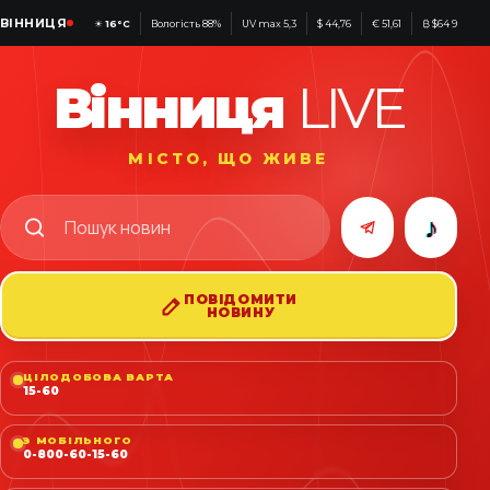
ВІННИЦЯ
☀
16°C
Вологість 88%
UV max 5,3
$ 44,76
€ 51,61
₿ $64 956
Вінниця
LIVE
МІСТО, ЩО ЖИВЕ
♪
ПОВІДОМИТИ
НОВИНУ
ЦІЛОДОБОВА ВАРТА
15-60
З МОБІЛЬНОГО
0-800-60-15-60