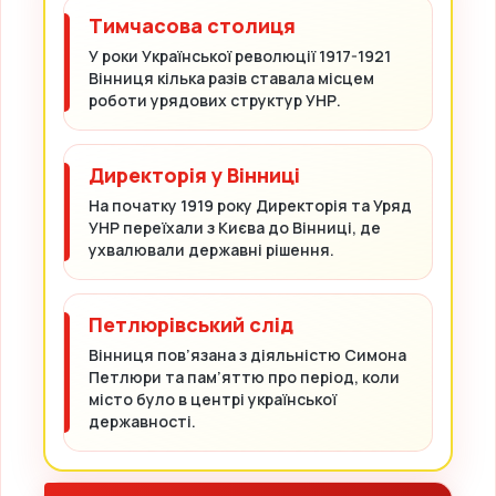
Тимчасова столиця
У роки Української революції 1917-1921
Вінниця кілька разів ставала місцем
роботи урядових структур УНР.
Директорія у Вінниці
На початку 1919 року Директорія та Уряд
УНР переїхали з Києва до Вінниці, де
ухвалювали державні рішення.
Петлюрівський слід
Вінниця пов’язана з діяльністю Симона
Петлюри та пам’яттю про період, коли
місто було в центрі української
державності.