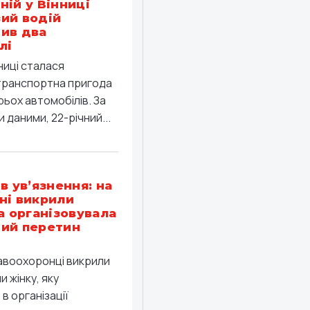
ній у Вінниці
ий водій
ив два
лі
ниці сталася
ранспортна пригода
рьох автомобілів. За
 даними, 22-річний...
в ув’язнення: на
ні викрили
ка організовувала
ий перетин
равоохоронці викрили
 жінку, яку
в організації