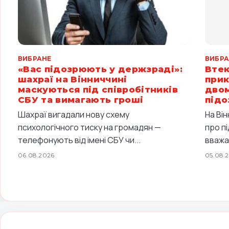
ВИБРАНЕ
ВИБРА
«Вас підозрюють у держзраді»:
Втек
шахраї на Вінниччині
прик
маскуються під співробітників
двом
СБУ та вимагають гроші
підо
Шахраї вигадали нову схему
На Ві
психологічного тиску на громадян —
про п
телефонують від імені СБУ чи...
вважа
06.08.2026
05.08.