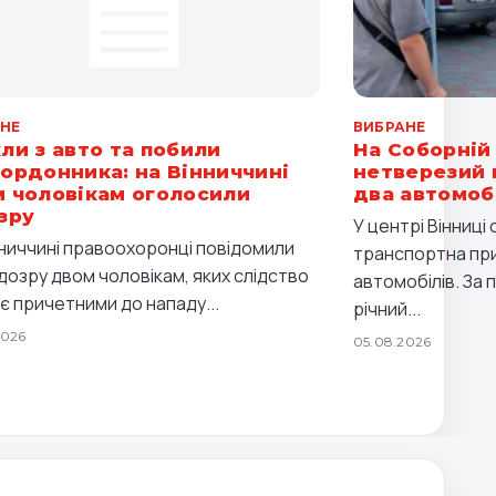
НЕ
ВИБРАНЕ
ли з авто та побили
На Соборній 
ордонника: на Вінниччині
нетверезий 
 чоловікам оголосили
два автомоб
зру
У центрі Вінниц
нниччині правоохоронці повідомили
транспортна при
ідозру двом чоловікам, яких слідство
автомобілів. За 
є причетними до нападу...
річний...
2026
05.08.2026