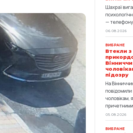
Шахраї вига
психологічн
— телефоную
06.08.2026
ВИБРАНЕ
Втекли з
прикордо
Вінниччи
чоловіка
підозру
На Вінниччи
повідомили 
чоловікам, 
причетними 
05.08.2026
ВИБРАНЕ