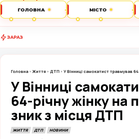
ГОЛОВНА
МІСТО
ЗАРАЗ
Домашній конфлі
Головна
Життя
ДТП
У Вінниці самокатист травмував 64-р
У Вінниці самокат
64-річну жінку на 
зник з місця ДТП
ЖИТТЯ
ДТП
НОВИНИ