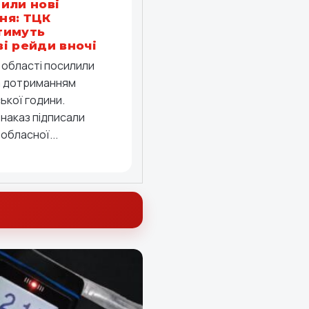
или нові
ня: ТЦК
тимуть
і рейди вночі
й області посилили
а дотриманням
ької години.
 наказ підписали
обласної...