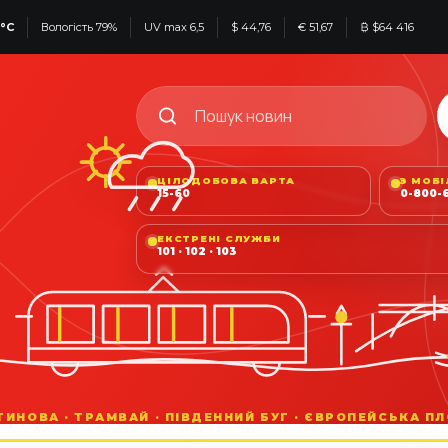
°C
Вологість 79%
UV max 6,5
$ 44,76
€ 51,67
₿ $64 416
ЦІЛОДОБОВА ВАРТА
З МОБ
15-60
0-800-6
ЕКСТРЕНІ СЛУЖБИ
101 · 102 · 103