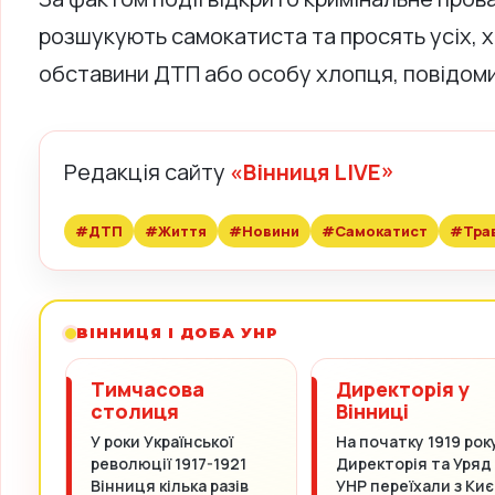
розшукують самокатиста та просять усіх, 
обставини ДТП або особу хлопця, повідоми
Редакція сайту
«Вінниця LIVE»
#ДТП
#Життя
#Новини
#Самокатист
#Тра
ВІННИЦЯ І ДОБА УНР
Тимчасова
Директорія у
столиця
Вінниці
У роки Української
На початку 1919 рок
революції 1917-1921
Директорія та Уряд
Вінниця кілька разів
УНР переїхали з Киє