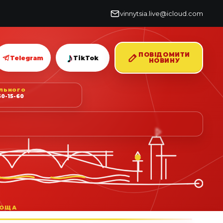
vinnytsia.live@icloud.com
♪
ПОВІДОМИТИ
Telegram
TikTok
НОВИНУ
ІЛЬНОГО
0-15-60