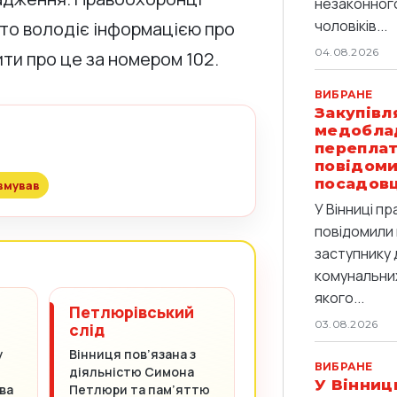
незаконног
чоловіків...
хто володіє інформацією про
04.08.2026
ти про це за номером 102.
ВИБРАНЕ
Закупівл
медобла
переплат
повідоми
посадов
вмував
У Вінниці п
повідомили 
заступнику 
комунальних
якого...
Петлюрівський
03.08.2026
слід
у
Вінниця пов’язана з
ВИБРАНЕ
діяльністю Симона
У Вінниц
ва
Петлюри та пам’яттю