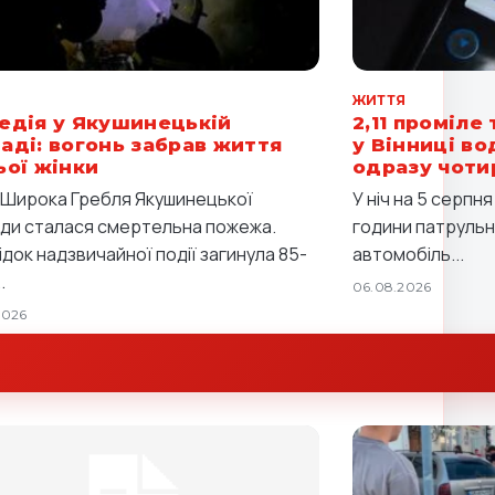
Я
ЖИТТЯ
едія у Якушинецькій
2,11 проміле 
аді: вогонь забрав життя
у Вінниці в
ьої жінки
одразу чоти
і Широка Гребля Якушинецької
У ніч на 5 серпн
ди сталася смертельна пожежа.
години патрульні
ідок надзвичайної події загинула 85-
автомобіль...
.
06.08.2026
2026