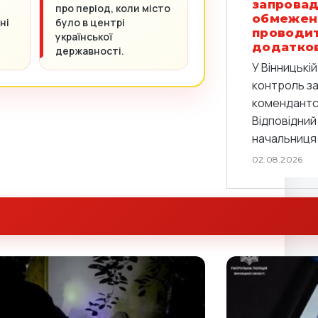
запровад
про період, коли місто
обмежен
ні
було в центрі
проводи
української
додатков
державності.
У Вінницькі
контроль з
комендантс
Відповідний
начальниця 
02.08.2026