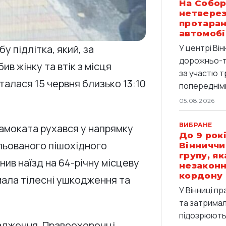
На Собор
нетверез
протаран
автомобі
 підлітка, який, за
У центрі Він
дорожньо-т
в жінку та втік з місця
за участю т
алася 15 червня близько 13:10
попередніми
05.08.2026
ВИБРАНЕ
самоката рухався у напрямку
До 9 рокі
ульованого пішохідного
Вінниччи
групу, я
нив наїзд на 64-річну місцеву
незаконн
кордону
мала тілесні ушкодження та
У Вінниці п
та затримали
підозрюють 
вадження. Правоохоронці