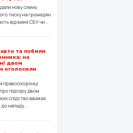
дали нову схему
ого тиску на громадян
ть від імені СБУ чи...
 авто та побили
нника: на
ні двом
м оголосили
ні правоохоронці
про підозру двом
яких слідство вважає
до нападу...