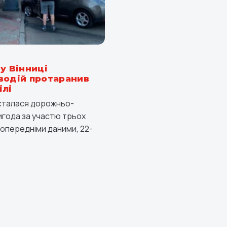
у Вінниці
водій протаранив
ілі
і сталася дорожньо-
года за участю трьох
попередніми даними, 22-