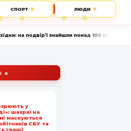
СПОРТ
ЛЮДИ
’ї знайшли понад 100 підозрілих рослин • Вінни
Е
озрюють у
і»: шахраї на
ні маскуються
робітників СБУ та
ь гроші