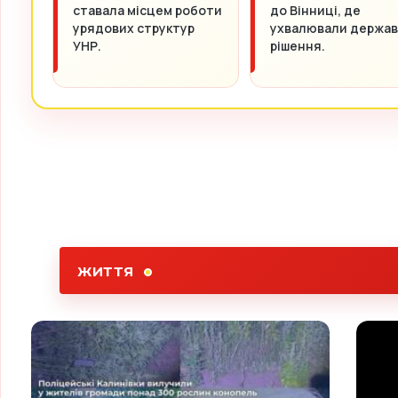
ставала місцем роботи
до Вінниці, де
урядових структур
ухвалювали держав
УНР.
рішення.
ЖИТТЯ