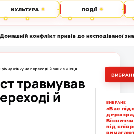
КУЛЬТУРА
ПОДІЇ
кт привів до несподіваної знахідки: на подвір
ічну жінку на переході й зник з місця...
ВИБРАН
ист травмував
переході й
ВИБРАНЕ
«Вас під
держзрад
Вінниччи
під спів
вимагают