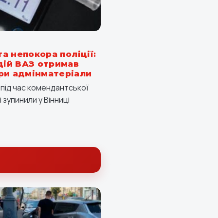
та непокора поліції:
одій ВАЗ отримав
ри адмінматеріали
я під час комендантської
 зупинили у Вінниці