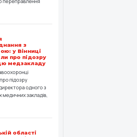
о переправлення
я
днання з
ою: у Вінниці
ли про підозру
цю медзакладу
равоохоронці
про підозру
директора одного з
 медичних закладів,
ькій області