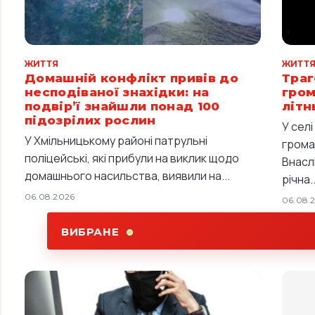
ЖИТТЯ
ЖИТТ
Домашній конфлікт привів до
Траг
несподіваної знахідки: на
гром
подвір’ї знайшли понад 100
літн
підозрілих рослин
У сел
У Хмільницькому районі патрульні
грома
поліцейські, які прибули на виклик щодо
Внасл
домашнього насильства, виявили на...
річна..
06.08.2026
06.08.
ВИБРАНЕ