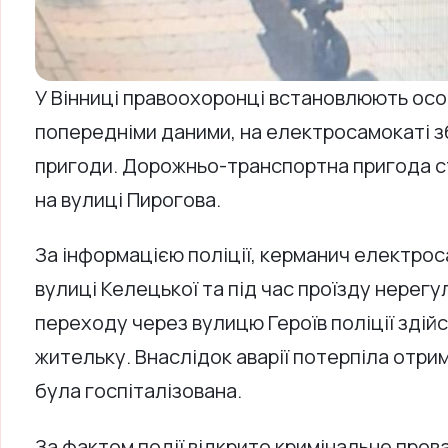
У Вінниці правоохоронці встановлюють особу
попередніми даними, на електросамокаті зби
пригоди. Дорожньо-транспортна пригода ст
на вулиці Пирогова.
За інформацією поліції, керманич електро
вулиці Келецької та під час проїзду нерег
переходу через вулицю Героїв поліції здійс
жительку. Внаслідок аварії потерпіла отри
була госпіталізована.
За фактом події відкрито кримінальне про