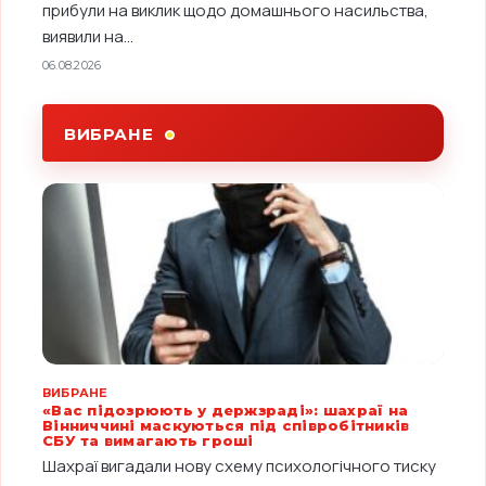
прибули на виклик щодо домашнього насильства,
виявили на...
06.08.2026
ВИБРАНЕ
ВИБРАНЕ
«Вас підозрюють у держзраді»: шахраї на
Вінниччині маскуються під співробітників
СБУ та вимагають гроші
Шахраї вигадали нову схему психологічного тиску