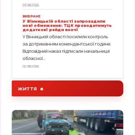
03.08.2026
ВИБРАНЕ
У Вінницькій області запровадили
нові обмеження: ТЦК проводитимуть
додаткові рейди вночі
У Вінницькій області посилили контроль
за дотриманням комендантської години.
Відповідний наказ підписали начальниця
обласної...
02.08.2026
ЖИТТЯ