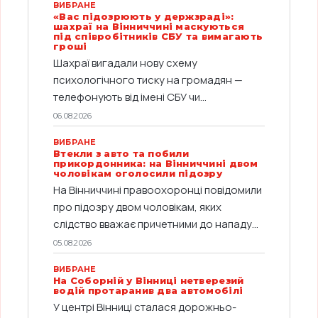
ВИБРАНЕ
«Вас підозрюють у держзраді»:
шахраї на Вінниччині маскуються
під співробітників СБУ та вимагають
гроші
Шахраї вигадали нову схему
психологічного тиску на громадян —
телефонують від імені СБУ чи...
06.08.2026
ВИБРАНЕ
Втекли з авто та побили
прикордонника: на Вінниччині двом
чоловікам оголосили підозру
На Вінниччині правоохоронці повідомили
про підозру двом чоловікам, яких
слідство вважає причетними до нападу...
05.08.2026
ВИБРАНЕ
На Соборній у Вінниці нетверезий
водій протаранив два автомобілі
У центрі Вінниці сталася дорожньо-