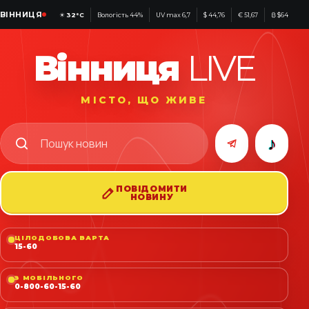
ВІННИЦЯ
☀
32°C
Вологість 44%
UV max 6,7
$ 44,76
€ 51,67
₿ $64 358
Вінниця
LIVE
МІСТО, ЩО ЖИВЕ
♪
ПОВІДОМИТИ
НОВИНУ
ЦІЛОДОБОВА ВАРТА
15-60
З МОБІЛЬНОГО
0-800-60-15-60