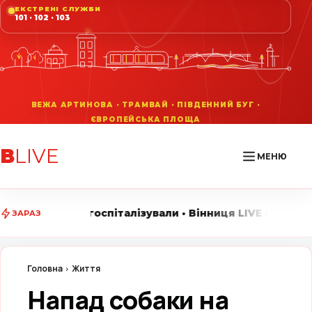
ЕКСТРЕНІ СЛУЖБИ
101 · 102 · 103
В
LIVE
МЕНЮ
італізували • Вінниця LIVE стежить за головними подія
ЗАРАЗ
Головна
Життя
Напад собаки на