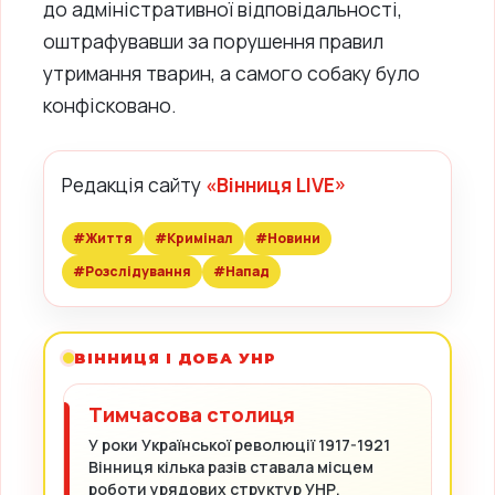
до адміністративної відповідальності,
оштрафувавши за порушення правил
утримання тварин, а самого собаку було
конфісковано.
Редакція сайту
«Вінниця LIVE»
#Життя
#Кримінал
#Новини
#Розслідування
#Напад
ВІННИЦЯ І ДОБА УНР
Тимчасова столиця
У роки Української революції 1917-1921
Вінниця кілька разів ставала місцем
роботи урядових структур УНР.