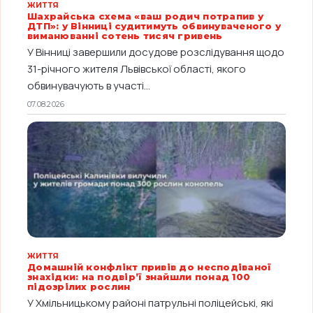
ЖИТТЯ
Шахрайська схема «ваш родич потрапив у
ДТП»: у Вінниці судитимуть обвинуваченого у
виманюванні сотень тисяч гривень
У Вінниці завершили досудове розслідування щодо
31-річного жителя Львівської області, якого
обвинувачують в участі...
07.08.2026
ЖИТТЯ
Домашній конфлікт привів до несподіваної
знахідки: на подвір’ї знайшли понад 100
підозрілих рослин
У Хмільницькому районі патрульні поліцейські, які