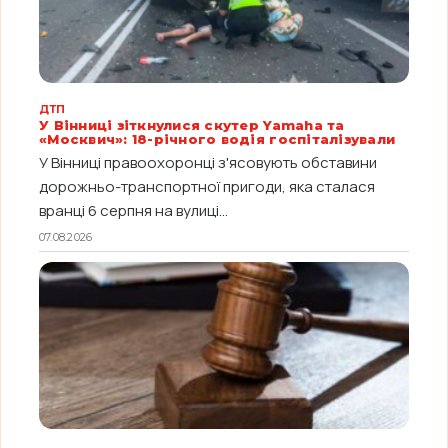
ДТП
У Вінниці зіткнулися скутер Yamaha та
«Москвич»: 18-річного водія госпіталізували
У Вінниці правоохоронці з'ясовують обставини
дорожньо-транспортної пригоди, яка сталася
вранці 6 серпня на вулиці...
07.08.2026