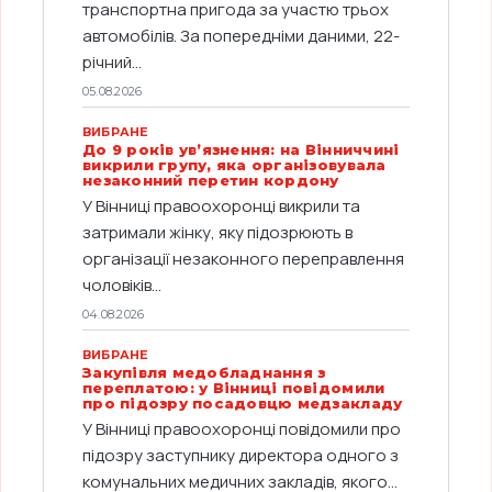
транспортна пригода за участю трьох
автомобілів. За попередніми даними, 22-
річний...
05.08.2026
ВИБРАНЕ
До 9 років ув’язнення: на Вінниччині
викрили групу, яка організовувала
незаконний перетин кордону
У Вінниці правоохоронці викрили та
затримали жінку, яку підозрюють в
організації незаконного переправлення
чоловіків...
04.08.2026
ВИБРАНЕ
Закупівля медобладнання з
переплатою: у Вінниці повідомили
про підозру посадовцю медзакладу
У Вінниці правоохоронці повідомили про
підозру заступнику директора одного з
комунальних медичних закладів, якого...